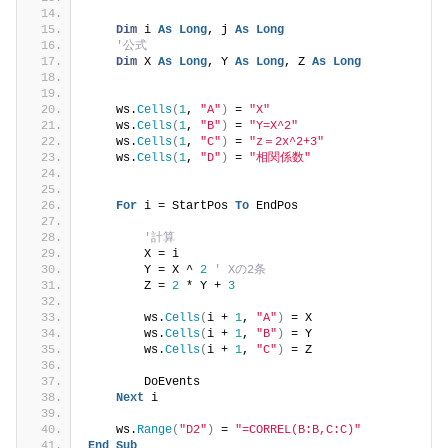
Dim
 i 
As
Long
, j 
As
Long
'公式
Dim
 X 
As
Long
, Y 
As
Long
, Z 
As
Long
    ws.
Cells
(
1
, 
"A"
)
 = 
"X"
    ws.
Cells
(
1
, 
"B"
)
 = 
"Y=X^2"
    ws.
Cells
(
1
, 
"C"
)
 = 
"z＝2x^2+3"
    ws.
Cells
(
1
, 
"D"
)
 = 
"相関係数"
For
 i = StartPos 
To
 EndPos
'計算
        X = i
        Y = X ^ 
2
' Xの2条
        Z = 
2
 * Y + 
3
        ws.
Cells
(
i + 
1
, 
"A"
)
 = X
        ws.
Cells
(
i + 
1
, 
"B"
)
 = Y
        ws.
Cells
(
i + 
1
, 
"C"
)
 = Z
        DoEvents
Next
 i
    ws.
Range
(
"D2"
)
 = 
"=CORREL(B:B,C:C)"
End
Sub