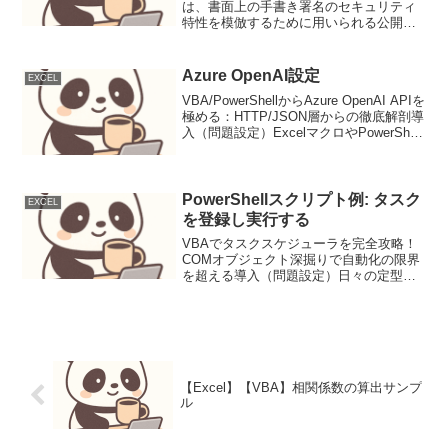
は、書面上の手書き署名のセキュリティ
特性を模倣するために用いられる公開鍵
暗号技術の一種である。こちらのサイ
ト を参考に「デジタル署名」のイメー
ジをVBAで関数化中身は実装していない
Azure OpenAI設定
EXCEL
が、なんとなくデータの流れ...
VBA/PowerShellからAzure OpenAI APIを
極める：HTTP/JSON層からの徹底解剖導
入（問題設定）ExcelマクロやPowerShell
スクリプトが根付く現場において、業務
効率化は永遠の課題です。定型的なテキ
スト処...
PowerShellスクリプト例: タスク
EXCEL
を登録し実行する
VBAでタスクスケジューラを完全攻略！
COMオブジェクト深掘りで自動化の限界
を超える導入（問題設定）日々の定型業
務をExcel VBAで自動化しているエンジ
ニアの皆さん、こんにちは。VBAは強力
なツールですが、その自動化にはある種
の制約がつ...
【Excel】【VBA】相関係数の算出サンプ
ル