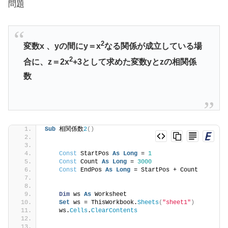
問題
2
変数x 、yの間にy＝x
なる関係が成立している場
2
合に、z＝2x
+3として求めた変数yとzの相関係
数
Sub
 相関係数
2
()
Const
 StartPos 
As
Long
 = 
1
Const
 Count 
As
Long
 = 
3000
Const
 EndPos 
As
Long
 = StartPos + Count
Dim
 ws 
As
 Worksheet
Set
 ws = ThisWorkbook.
Sheets
(
"sheet1"
)
    ws.
Cells
.
ClearContents