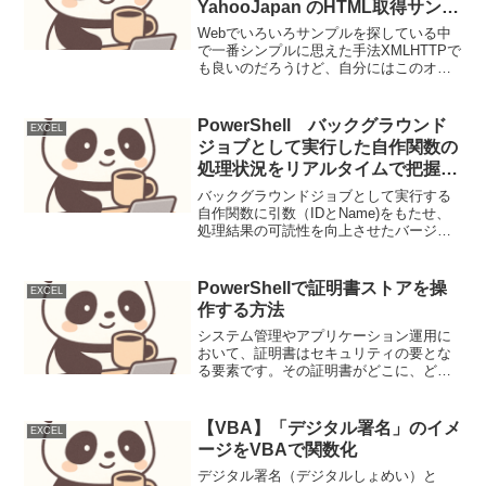
YahooJapan のHTML取得サンプ
ル
Webでいろいろサンプルを探している中
で一番シンプルに思えた手法XMLHTTPで
も良いのだろうけど、自分にはこのオブ
ジェクトでゴリゴリコーディングしたほ
うが合ってそうな予感。'参照設定で
(Microsoft WinHTTP Services...
PowerShell バックグラウンド
EXCEL
ジョブとして実行した自作関数の
処理状況をリアルタイムで把握す
る ２ ジョブ名をつけて処理結
バックグラウンドジョブとして実行する
果の可読性向上
自作関数に引数（IDとName)をもたせ、
処理結果の可読性を向上させたバージョ
ン 実行結果Background
Job(DoTestFunction) StartID：1 Name：
TestJob1Tes...
PowerShellで証明書ストアを操
EXCEL
作する方法
システム管理やアプリケーション運用に
おいて、証明書はセキュリティの要とな
る要素です。その証明書がどこに、どの
ように格納されているのか、そしてそれ
らを効率的に管理する方法は、日々の業
務で避けては通れないテーマではないで
【VBA】「デジタル署名」のイメ
EXCEL
しょうか。今回は、Win...
ージをVBAで関数化
デジタル署名（デジタルしょめい）と