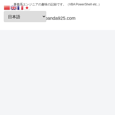
事務系エンジニアの趣味の記録です。（VBA PowerShell etc..）
papanda925.com