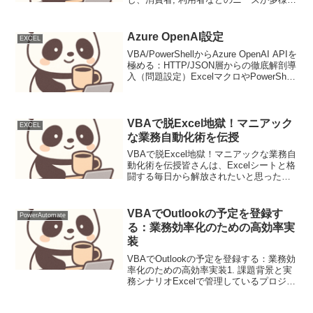
する中,企業などの組織は, ビッグデータ
を利活用して経営課題を解決したり, 新た
なビジネス, サービスを創造したりするこ
Azure OpenAI設定
EXCEL
とに取...
VBA/PowerShellからAzure OpenAI APIを
極める：HTTP/JSON層からの徹底解剖導
入（問題設定）ExcelマクロやPowerShell
スクリプトが根付く現場において、業務
効率化は永遠の課題です。定型的なテキ
スト処...
VBAで脱Excel地獄！マニアック
EXCEL
な業務自動化術を伝授
VBAで脱Excel地獄！マニアックな業務自
動化術を伝授皆さんは、Excelシートと格
闘する毎日から解放されたいと思ったこ
とはありませんか？ あの果てしないデー
タ入力、複雑な集計作業、そして「また
この作業か…」という絶望感…。 多くの
VBAでOutlookの予定を登録す
PowerAutomate
社会人...
る：業務効率化のための高効率実
装
VBAでOutlookの予定を登録する：業務効
率化のための高効率実装1. 課題背景と実
務シナリオExcelで管理しているプロジェ
クトのタスク一覧から、Outlookの予定表
に自動で予定を登録したい。 手動での登