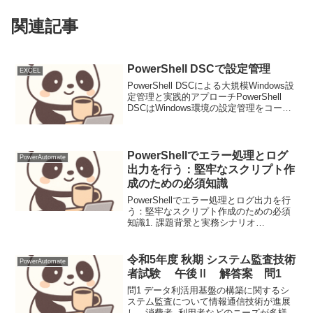
関連記事
PowerShell DSCで設定管理
EXCEL
PowerShell DSCによる大規模Windows設
定管理と実践的アプローチPowerShell
DSCはWindows環境の設定管理をコード
化し、望ましい状態を維持する。本稿で
は、実践的な運用手法と課題を解説す
る。目的と前提 / 設計...
PowerShellでエラー処理とログ
PowerAutomate
出力を行う：堅牢なスクリプト作
成のための必須知識
PowerShellでエラー処理とログ出力を行
う：堅牢なスクリプト作成のための必須
知識1. 課題背景と実務シナリオ
PowerShellスクリプトは、システム管
理、自動化タスク、データ処理などで広
く利用されています。しかし、スクリプ
令和5年度 秋期 システム監査技術
PowerAutomate
ト実行中に...
者試験 午後Ⅱ 解答案 問1
問1 データ利活用基盤の構築に関するシ
ステム監査について情報通信技術が進展
し、消費者, 利用者などのニーズが多様化