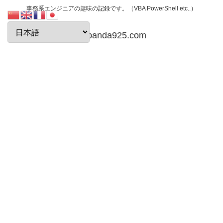
事務系エンジニアの趣味の記録です。（VBA PowerShell etc..）
papanda925.com