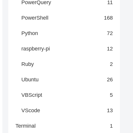
PowerQuery
11
PowerShell
168
Python
72
raspberry-pi
12
Ruby
2
Ubuntu
26
VBScript
5
VScode
13
Terminal
1