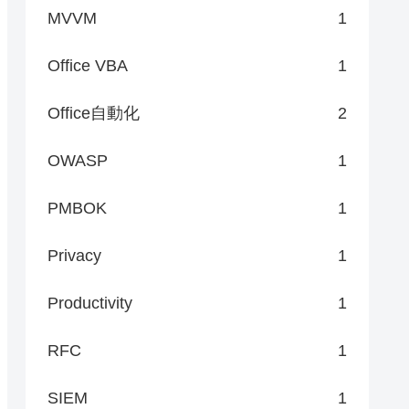
MVVM
1
Office VBA
1
Office自動化
2
OWASP
1
PMBOK
1
Privacy
1
Productivity
1
RFC
1
SIEM
1