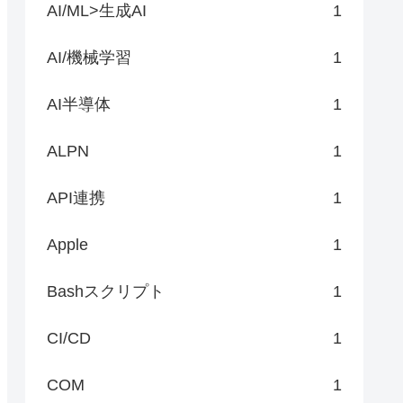
AI/ML>生成AI
1
AI/機械学習
1
AI半導体
1
ALPN
1
API連携
1
Apple
1
Bashスクリプト
1
CI/CD
1
COM
1