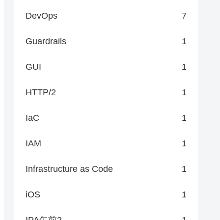
DevOps
7
Guardrails
1
GUI
1
HTTP/2
1
IaC
1
IAM
1
Infrastructure as Code
1
iOS
1
IPA午前2
1