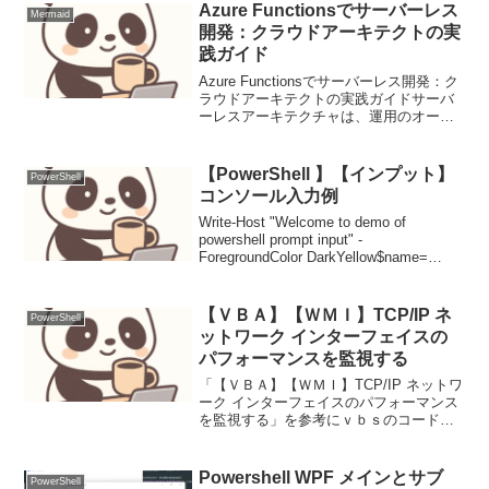
Azure Functionsでサーバーレス
Mermaid
開発：クラウドアーキテクトの実
践ガイド
Azure Functionsでサーバーレス開発：ク
ラウドアーキテクトの実践ガイドサーバ
ーレスアーキテクチャは、運用のオーバ
ーヘッドを最小限に抑え、開発者がビジ
ネスロジックに集中できる革新的な開発
パラダイムを提供します。Azure Func...
【PowerShell 】【インプット】
PowerShell
コンソール入力例
Write-Host "Welcome to demo of
powershell prompt input" -
ForegroundColor DarkYellow$name=
Read-Host -Prompt "Enter your ...
【ＶＢＡ】【ＷＭＩ】TCP/IP ネ
PowerShell
ットワーク インターフェイスの
パフォーマンスを監視する
「【ＶＢＡ】【ＷＭＩ】TCP/IP ネットワ
ーク インターフェイスのパフォーマンス
を監視する」を参考にｖｂｓのコードを
ＶＢＡ化パケットキャプチャ的なこと
は、windowsの場合、一定のソフトをダ
ウンロードする必要があるというイメー
Powershell WPF メインとサブ
PowerShell