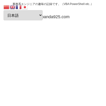
事務系エンジニアの趣味の記録です。（VBA PowerShell etc..）
papanda925.com