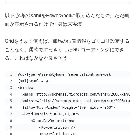
以下,参考のXamlをPowerShellに取り込んだもの。ただ画
面が表示されるだけで中身は未実装
Gridをうまく使えば、部品の位置情報をゴリゴリ設定する
ことなく、柔軟ですっきりしたGUIコーディングにでき
る。これはなかなか良さそう。
Add-Type -AssemblyName PresentationFramework
[xml]$xaml = @'
<Window
  xmlns="http://schemas.microsoft.com/winfx/2006/xaml/p
  xmlns:x="http://schemas.microsoft.com/winfx/2006/xaml
  Title="MainWindow" Height="170" Width="300">
  <Grid Margin="10,10,10,10">
      <Grid.RowDefinitions>
          <RowDefinition />
          <RowDefinition />