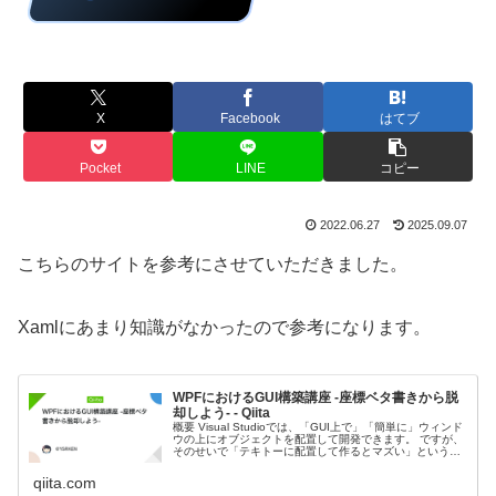
X
Facebook
はてブ
Pocket
LINE
コピー
2022.06.27
2025.09.07
こちらのサイトを参考にさせていただきました。
Xamlにあまり知識がなかったので参考になります。
WPFにおけるGUI構築講座 -座標ベタ書きから脱
却しよう- - Qiita
概要 Visual Studioでは、「GUI上で」「簡単に」ウィンド
ウの上にオブジェクトを配置して開発できます。 ですが、
そのせいで「テキトーに配置して作るとマズい」という事
実に初学者はなかなか気づきません。 今回はWPFを例に、
ダメなG...
qiita.com