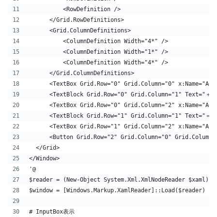
          <RowDefinition />
      </Grid.RowDefinitions>
      <Grid.ColumnDefinitions>
          <ColumnDefinition Width="4*" />
          <ColumnDefinition Width="1*" />
          <ColumnDefinition Width="4*" />
      </Grid.ColumnDefinitions>
      <TextBox Grid.Row="0" Grid.Column="0" x:Name="Add
      <TextBlock Grid.Row="0" Grid.Column="1" Text="＋" 
      <TextBox Grid.Row="0" Grid.Column="2" x:Name="Add
      <TextBlock Grid.Row="1" Grid.Column="1" Text="＝" 
      <TextBox Grid.Row="1" Grid.Column="2" x:Name="Ans
      <Button Grid.Row="2" Grid.Column="0" Grid.Column
  </Grid>
</Window>
'@
$reader = (New-Object System.Xml.XmlNodeReader $xaml)
$window = [Windows.Markup.XamlReader]::Load($reader)
# InputBox表示