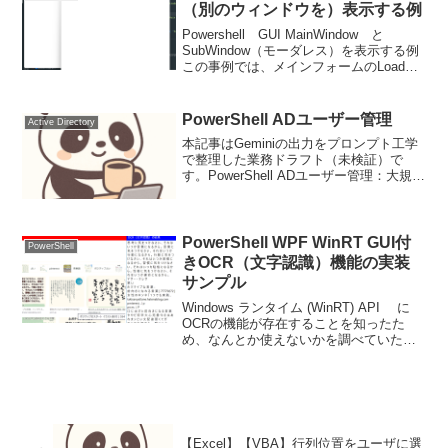
ジだったけ...
（別のウィンドウを）表示する例
Powershell GUI MainWindow と
SubWindow（モーダレス）を表示する例
この事例では、メインフォームのLoadイ
ベント発生時に、サブフォームを起動さ
せるようにしているがメインのXamlにボ
タン追加させ、ボタン起動...
PowerShell ADユーザー管理
Active Directory
本記事はGeminiの出力をプロンプト工学
で整理した業務ドラフト（未検証）で
す。PowerShell ADユーザー管理：大規模
環境における効率的運用と安全対策
Active Directory（AD）ユーザー管理は、
組織の規模が拡大するにつれ...
PowerShell WPF WinRT GUI付
PowerShell
きOCR（文字認識）機能の実装
サンプル
Windows ランタイム (WinRT) API に
OCRの機能が存在することを知ったた
め、なんとか使えないかを調べていた
ら、すでに先駆者がPowershell用のモジ
ュールを開発されていた。そこで
Windows ランタイム (WinR...
【Excel】【VBA】行列位置をユーザに選