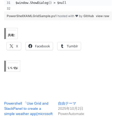
$window.ShowDialog() > $null
PowerShellXAMLGridSample.ps1
hosted with ❤ by
GitHub
view raw
共有:
X
Facebook
Tumblr
いいね:
Powershell 「Use Grid and
自由テーマ
StackPanel to create a
2025年10月2日
simple weather app(microsoft
PowerAutomate