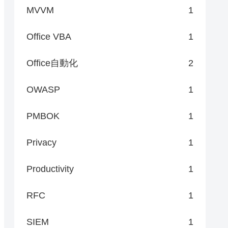
MVVM
1
Office VBA
1
Office自動化
2
OWASP
1
PMBOK
1
Privacy
1
Productivity
1
RFC
1
SIEM
1