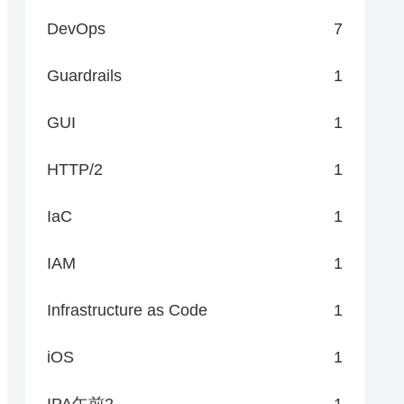
DevOps
7
Guardrails
1
GUI
1
HTTP/2
1
IaC
1
IAM
1
Infrastructure as Code
1
iOS
1
IPA午前2
1