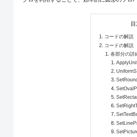
目
コードの解説
コードの解説
各部分の詳
ApplyUni
UniformS
SetRound
SetOvalP
SetRecta
SetRightT
SetTextB
SetLineP
SetPictur