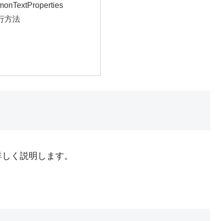
onTextProperties
行方法
詳しく説明します。