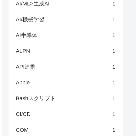
AI/ML>生成AI
1
AI/機械学習
1
AI半導体
1
ALPN
1
API連携
1
Apple
1
Bashスクリプト
1
CI/CD
1
COM
1