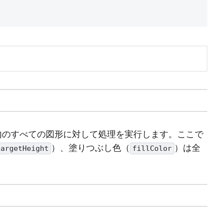
内のすべての図形に対して処理を実行します。ここで
）、塗りつぶし色（
）は全
targetHeight
fillColor