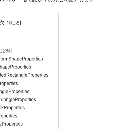
次
細説明
formShapeProperties
hapeProperties
edRectangleProperties
roperties
ngleProperties
riangleProperties
oxProperties
roperties
eProperties