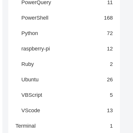
PowerQuery
11
PowerShell
168
Python
72
raspberry-pi
12
Ruby
2
Ubuntu
26
VBScript
5
VScode
13
Terminal
1