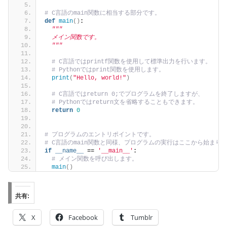
# C言語のmain関数に相当する部分です。
def
main
()
:
"""
  メイン関数です。
  """
# C言語ではprintf関数を使用して標準出力を行います。
# Pythonではprint関数を使用します。
print
(
"Hello, world!"
)
# C言語ではreturn 0;でプログラムを終了しますが、
# Pythonではreturn文を省略することもできます。
return
0
# プログラムのエントリポイントです。
# C言語のmain関数と同様、プログラムの実行はここから始まり
if
__name__
 == 
'__main__'
:
# メイン関数を呼び出します。
main
()
共有:
X
Facebook
Tumblr