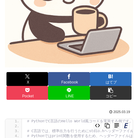
X
Facebook
はてブ
Pocket
LINE
コピー
2025.03.19
# PythonでC言語のHello World風コードを実装する例です。
# C言語では、標準出力を行うためにstdio.hヘッダーファイル
# Pythonではprint関数を使用するため、ヘッダーファイルは