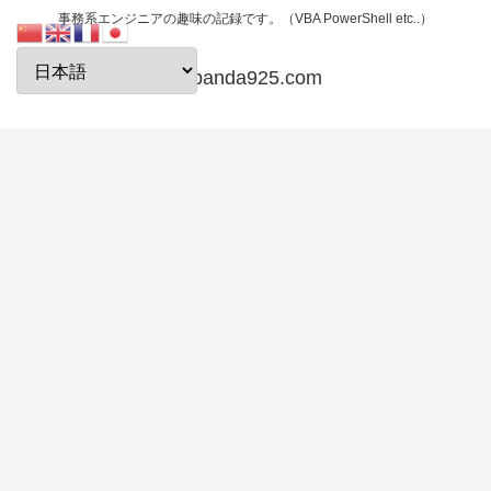
事務系エンジニアの趣味の記録です。（VBA PowerShell etc..）
papanda925.com