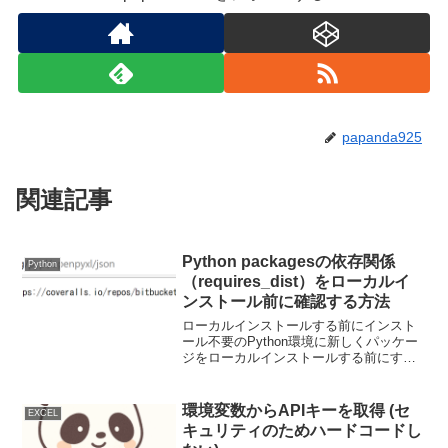
papanda925
関連記事
Python packagesの依存関係
Python
（requires_dist）をローカルイ
ンストール前に確認する方法
ローカルインストールする前にインスト
ール不要のPython環境に新しくパッケー
ジをローカルインストールする前にする
ライブラリを確認するには、URL 形式を
使用して、パッケージに関する JSON 情
報にアクセスして確認する。参考サイ
環境変数からAPIキーを取得 (セ
EXCEL
ト：PyP...
キュリティのためハードコードし