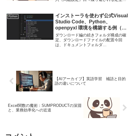
務の自動化は、私たちの生産性を大きく
左右します。特にExcelやWordといった
Officeアプリケーションは...
インストーラを使わず公式Visual
Python
Studio Code、Python、
openpyxl 環境を構築する例（そ
の２、設定）
ダウンロード編の続きフォルダ構成の確
定、ダウンロードファイルの配置今回
は、ドキュメントフォルダ
（C:\Users\papanda925\Documents）に
以下の配置で作成し、ファイルを配置す
ることとします。（インストール先のフ
ォルダは、...
【AIアーカイブ】英語学習 補語と目的
語の違いについて
Excel関数の魔術：SUMPRODUCTの深淵
と、業務効率化への近道