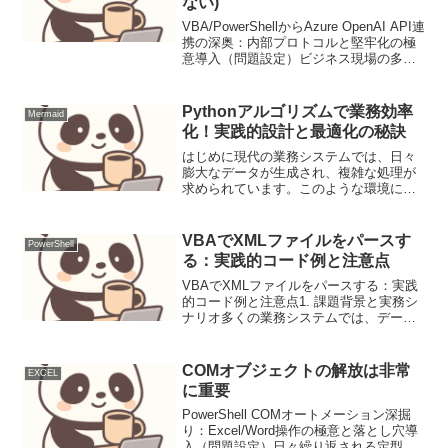
ない)
VBA/PowerShellからAzure OpenAI API連
携の深奥：内部プロトコルと堅牢化の極
意導入（問題設定）ビジネス現場の多く
で依然としてVBAが駆使され、Windows
環境での自動化にはPowerShellが幅広く
使われていま...
Pythonアルゴリズムで業務効率
Mermaid
化！実践的設計と最適化の秘訣
はじめに現代の業務システムでは、日々
膨大なデータが生成され、複雑な処理が
求められています。このような環境にお
いて、単に機能を満たすだけでなく、高
速かつ効率的に動作するシステムを構築
するためには、アルゴリズムの知識が不
VBAでXMLファイルをパースす
PowerShell
可欠です。Pythonは...
る：実践的コード例と注意点
VBAでXMLファイルをパースする：実践
的コード例と注意点1. 課題背景と実務シ
ナリオ多くの業務システムでは、データ
のやり取りにXML形式が用いられます。
受発注システムからのデータ連携、外部
サービスとのAPI連携など、Excel VBA
COMオブジェクトの解放は非常
EXCEL
で...
に重要
PowerShell COMオートメーション深掘
り：Excel/Word操作の極意と落とし穴導
入（問題設定）日々繰り返される定型業