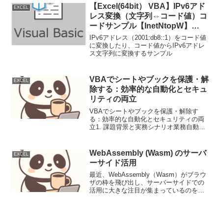
なる。
【Excel(64bit） VBA】IPv6アド
EXCEL
レス変換（文字列⇔コード値）コ
ードサンプル【InetNtopW】
【InetPtonW】利用例
IPv6アドレス（2001:db8::1）をコード値
に変換したり、コード値からIPv6アドレ
ス文字列に変換するサンプル
VBAでシートやブックを保護・解
EXCEL
除する：効率的な自動化とセキュ
リティの両立
VBAでシートやブックを保護・解除す
る：効率的な自動化とセキュリティの両
立1. 課題背景と実務シナリオ業務自動化
において、VBAはExcel操作に不可欠なツ
ールです。しかし、自動処理中にシート
やブックの保護設定を適切に管理しない
WebAssembly (Wasm) のサーバ
EXCEL
と、予期せぬ...
ーサイド活用
最近、WebAssembly（Wasm）がブラウ
ザの枠を飛び出し、サーバーサイドでの
活用に大きな注目が集まっているのをご
存じでしょうか？ 開発者コミュニティの
間で活発な議論が交わされており、私自
身もその可能性に非常にワクワクしてい