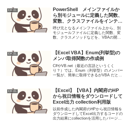
PowerShell メインファイルか
EXCEL
ら別モジュールに定義した関数、
変数、クラスファイルをインテリ
センスで呼び出せるコーディング
呼び元となるメインファイル上から、別
手法
モジュールファイルに定義した関数、変
数、クラスメソッドなどを、VBAの開発
ツールと同様にインテリセンス（自動補
完）が効くようにできるコーディングさ
せる方法の一例例 以下、メインファイ
【Excel VBA】Enum(列挙型)の
EXCEL
ル(Main.ps1)...
メンバ取得関数の作成例
C#やVB.net（最近の言語というくく
り？）では、Enum（列挙型）のメンバー
一覧が、簡単に取得できるがVBA だとそ
うはいかない。ただし、ちょっとしたマ
クロでもソースの可読性が高くなる定数
やEnumは使うべきだし、そのメンバーを
【Excel】【VBA】内閣府のHP
EXCEL
文字列で...
から祝日情報をダウンロードして
Excel出力 collection利用版
以前作成した内閣府のHPから祝日情報を
ダウンロードしてExcel出力するコードの
出力結果にcollectionを活用したバージョ
ン。CSVデータをcollectionに格納したた
め、こちらの方が出力先の変更が簡単に