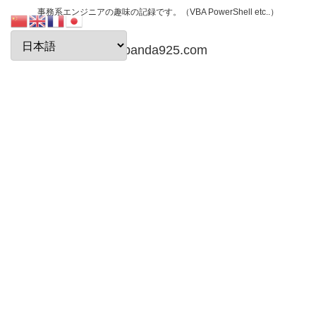
事務系エンジニアの趣味の記録です。（VBA PowerShell etc..）
papanda925.com