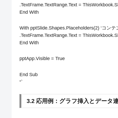
.TextFrame.TextRange.Text = ThisWorkbook.S
End With
With pptSlide.Shapes.Placeholders(
.TextFrame.TextRange.Text = ThisWorkbook.S
End With
pptApp.Visible = True
End Sub
“`
3.2 応用例：グラフ挿入とデータ