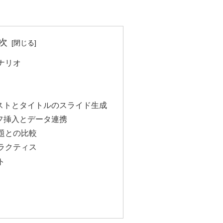
次
シナリオ
キストとタイトルのスライド生成
ラフ挿入とデータ連携
課題との比較
プラクティス
ト