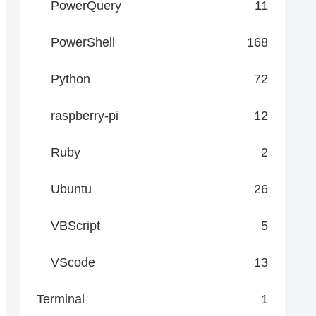
PowerQuery
11
PowerShell
168
Python
72
raspberry-pi
12
Ruby
2
Ubuntu
26
VBScript
5
VScode
13
Terminal
1