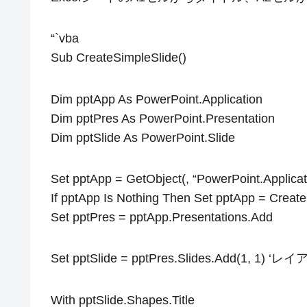
“`vba
Sub CreateSimpleSlide()
Dim pptApp As PowerPoint.Application
Dim pptPres As PowerPoint.Presentation
Dim pptSlide As PowerPoint.Slide
Set pptApp = GetObject(, “PowerPoint.Applicat
If pptApp Is Nothing Then Set pptApp = Create
Set pptPres = pptApp.Presentations.Add
Set pptSlide = pptPres.Slides.Add(1, 1) 
With pptSlide.Shapes.Title