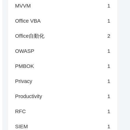
MVVM
1
Office VBA
1
Office自動化
2
OWASP
1
PMBOK
1
Privacy
1
Productivity
1
RFC
1
SIEM
1