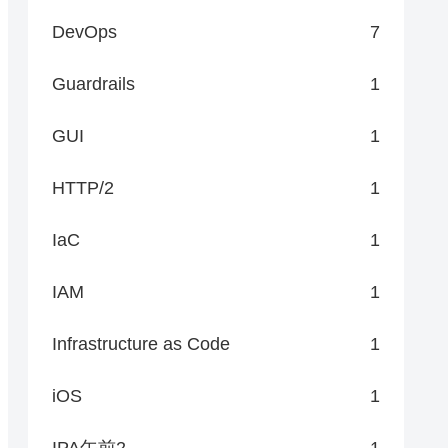
DevOps
7
Guardrails
1
GUI
1
HTTP/2
1
IaC
1
IAM
1
Infrastructure as Code
1
iOS
1
IPA午前2
1