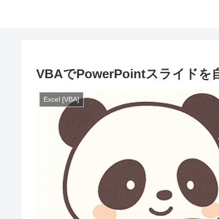
VBAでPowerPointスライ
Excel [VBA]