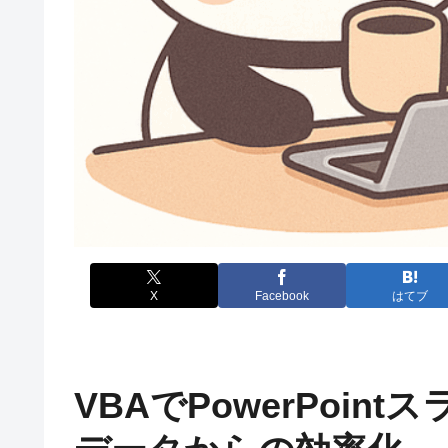
X
Facebook
はてブ
VBAでPowerPoint