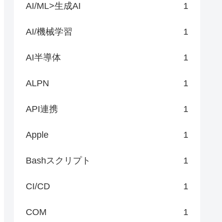
AI/ML>生成AI
1
AI/機械学習
1
AI半導体
1
ALPN
1
API連携
1
Apple
1
Bashスクリプト
1
CI/CD
1
COM
1