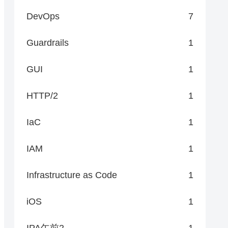
DevOps
7
Guardrails
1
GUI
1
HTTP/2
1
IaC
1
IAM
1
Infrastructure as Code
1
iOS
1
IPA午前2
1