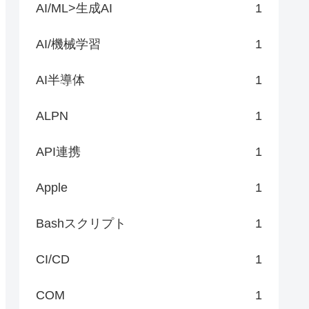
AI/ML>生成AI
1
AI/機械学習
1
AI半導体
1
ALPN
1
API連携
1
Apple
1
Bashスクリプト
1
CI/CD
1
COM
1