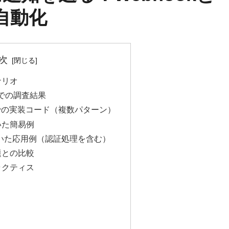
る自動化
次
ナリオ
csでの調査結果
rShellでの実装コード（複数パターン）
用いた簡易例
PIを用いた応用例（認証処理を含む）
題との比較
ラクティス
ト