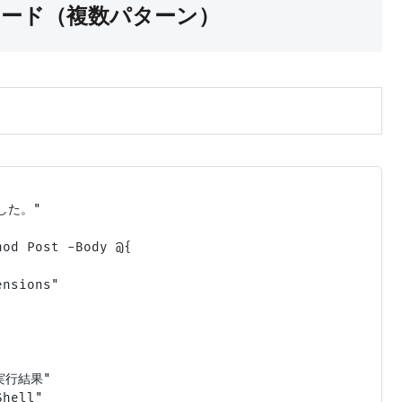
での実装コード（複数パターン）
した。"

od Post -Body @{

nsions"

実行結果"

hell"
