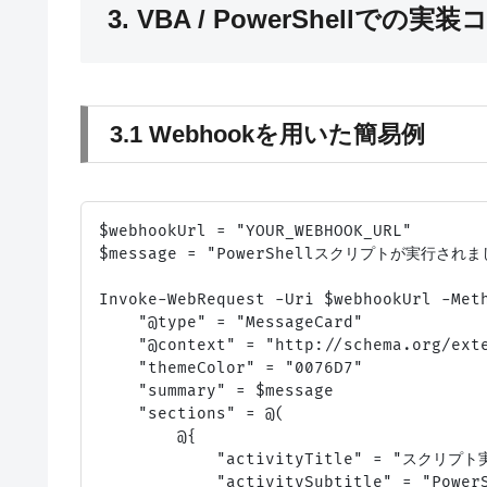
3. VBA / PowerShell
3.1 Webhookを用いた簡易例
$webhookUrl = "YOUR_WEBHOOK_URL"

$message = "PowerShellスクリプトが実行されま
Invoke-WebRequest -Uri $webhookUrl -Meth
    "@type" = "MessageCard"

    "@context" = "http://schema.org/exte
    "themeColor" = "0076D7"

    "summary" = $message

    "sections" = @(

        @{

            "activityTitle" = "スクリプト
            "activitySubtitle" = "PowerS