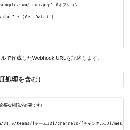
/example.com/icon.png" #オプション

alue" = (Get-Date) }

ルで作成したWebhook URLを記述します。
（認証処理を含む）
と必要な権限が必要です）

om/v1.0/teams/{チームID}/channels/{チャンネルID}/message