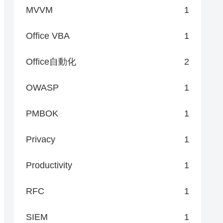
MVVM
1
Office VBA
1
Office自動化
2
OWASP
1
PMBOK
1
Privacy
1
Productivity
1
RFC
1
SIEM
1