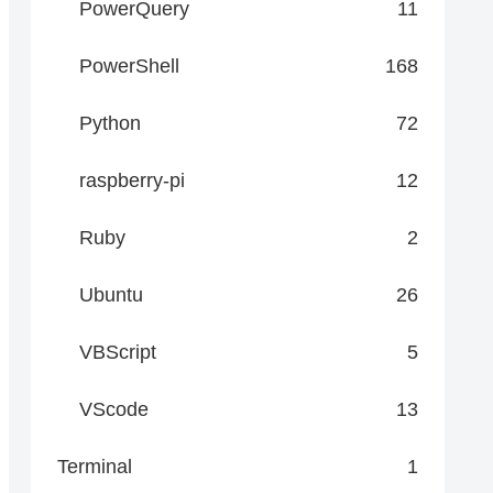
PowerQuery
11
PowerShell
168
Python
72
raspberry-pi
12
Ruby
2
Ubuntu
26
VBScript
5
VScode
13
Terminal
1
s"
