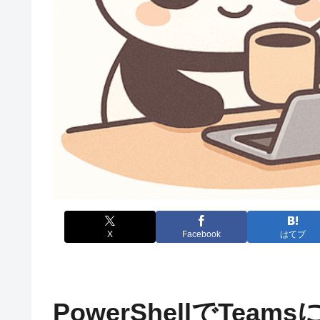
X
Facebook
はてブ
PowerShellでTea