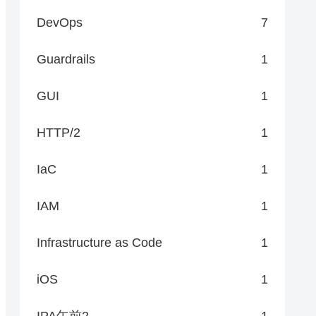
DevOps
7
Guardrails
1
GUI
1
HTTP/2
1
IaC
1
IAM
1
Infrastructure as Code
1
iOS
1
IPA午前2
1