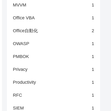
MVVM
1
Office VBA
1
Office自動化
2
OWASP
1
PMBOK
1
Privacy
1
Productivity
1
RFC
1
SIEM
1