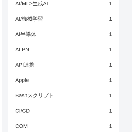
AI/ML>生成AI
1
AI/機械学習
1
AI半導体
1
ALPN
1
API連携
1
Apple
1
Bashスクリプト
1
CI/CD
1
COM
1