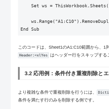
    Set ws = ThisWorkbook.Shee
    ws.Range("A1:C10").RemoveD
このコードは、Sheet1のA1:C10範囲か
はヘッダー行をスキップする
Header:=xlYes
3.2 応用例：条件付き重複削除と
より複雑な条件で重複削除を行うには、
Dicti
条件を満たす行のみを削除する例です。