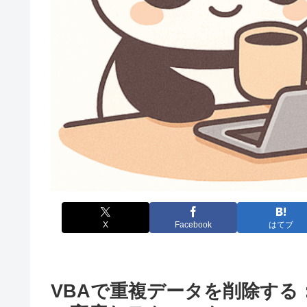
X
Facebook
はてブ
VBAで重複データを削除す