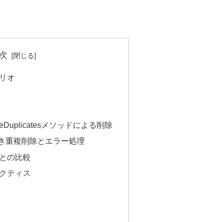
次
ナリオ
veDuplicatesメソッドによる削除
付き重複削除とエラー処理
題との比較
ラクティス