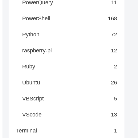
PowerQuery
11
PowerShell
168
r:=xlYes '1,2列目から重複削除、ヘッダーあり

Python
72
raspberry-pi
12
Ruby
2
Ubuntu
26
VBScript
5
VScode
13
Terminal
1