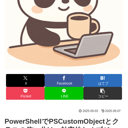
X
Facebook
はてブ
Pocket
LINE
コピー
2025.09.03
2025.09.07
PowerShellでPSCustomObjectとク