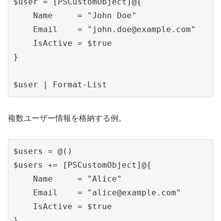
$user = [PSCustomObject]@{

    Name     = "John Doe"

    Email    = "john.doe@example.com"

    IsActive = $true

}

複数ユーザー情報を格納する例。
$users = @()

$users += [PSCustomObject]@{

    Name     = "Alice"

    Email    = "alice@example.com"

    IsActive = $true

}
