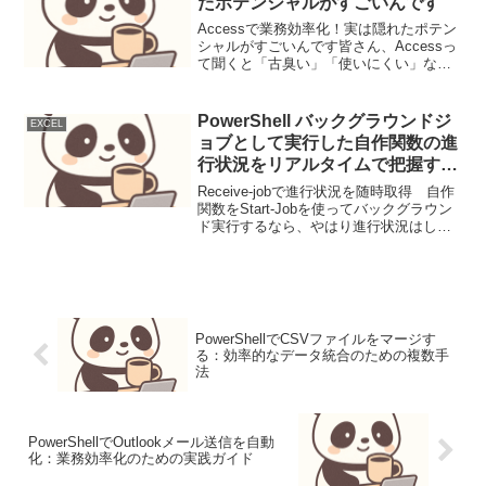
たポテンシャルがすごいんです
Accessで業務効率化！実は隠れたポテン
シャルがすごいんです皆さん、Accessっ
て聞くと「古臭い」「使いにくい」なん
て思っていませんか？ 実は、そのイメー
ジ、完全に時代遅れかもしれません。 適
切に活用すれば、驚くほど業務効率がア
PowerShell バックグラウンドジ
EXCEL
ップする...
ョブとして実行した自作関数の進
行状況をリアルタイムで把握する
例
Receive-jobで進行状況を随時取得 自作
関数をStart-Jobを使ってバックグラウン
ド実行するなら、やはり進行状況はしり
たいところだ。そこで、Receive-jobで進
行状況を随時取得する例を作ってみた。
function DoTe...
PowerShellでCSVファイルをマージす
る：効率的なデータ統合のための複数手
法
PowerShellでOutlookメール送信を自動
化：業務効率化のための実践ガイド