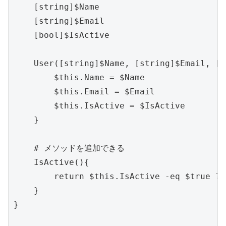
    [string]$Name

    [string]$Email

    [bool]$IsActive

    User([string]$Name, [string]$Email, [b
        $this.Name = $Name

        $this.Email = $Email

        $this.IsActive = $IsActive

    }

    # メソッドを追加できる

    IsActive(){

        return $this.IsActive -eq $true ? 
    }

}
