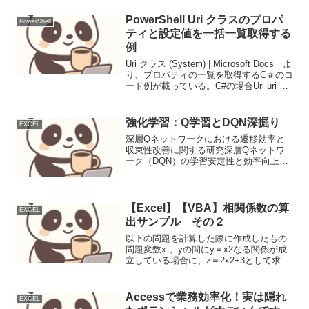
決めた名前だと思っていたが、実は意味
を持っていた。さらに「$_」と「$P...
PowerShell Uri クラスのプロパ
PowerShell
ティと設定値を一括一覧取得する
例
Uri クラス (System) | Microsoft Docs よ
り、プロパティの一覧を取得するC＃のコ
ード例が載っている。C#の場合Uri uri =
new
Uri("");Console.WriteLine($"AbsoluteP...
強化学習：Q学習とDQN深掘り
EXCEL
深層Qネットワークにおける遷移効率と
収束性改善に関する研究深層Qネットワ
ーク（DQN）の学習安定性と効率向上を
目指し、経験再生メカニズムとターゲッ
トネットワーク更新頻度の最適化を提案
する。背景（課題/先行研究）Q学習はマ
ルコフ決定過程下での...
【Excel】【VBA】相関係数の算
EXCEL
出サンプル その２
以下の問題を計算した際に作成したもの
問題変数x 、yの間にy＝x2なる関係が成
立している場合に、z＝2x2+3として求め
た変数yとzの相関係数 Sub 相関係数
2() Const StartPos As Long = 1 Const
Co...
Accessで業務効率化！実は隠れ
EXCEL