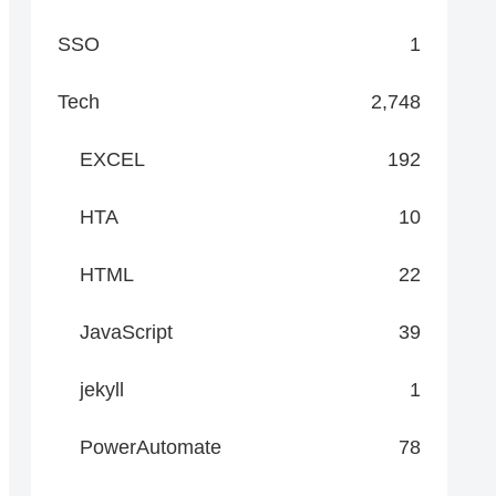
SSO
1
Tech
2,748
EXCEL
192
Data = @{})

HTA
10
HTML
22
JavaScript
39
lue -Force

jekyll
1
PowerAutomate
78