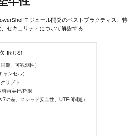
堅牢性
owerShellモジュール開発のベストプラクティス、特
性、セキュリティについて解説する。
次
/非同期、可観測性）
/キャンセル）
スクリプト
敗時再実行/権限
5 vs 7の差、スレッド安全性、UTF-8問題）