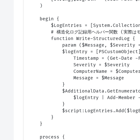
    )

    begin {

        $LogEntries = [System.Collection
        # 構造化ログ記録用ヘルパー関数 (実際は
        function Write-StructuredLog {

            param ($Message, $Severity =
            $logEntry = [PSCustomObject]
                Timestamp = (Get-Date -F
                Severity = $Severity

                ComputerName = $Computer
                Message = $Message

            }

            $AdditionalData.GetEnumerato
                $logEntry | Add-Member -
            }

            $script:LogEntries.Add($logE
        }

    }

    process {
