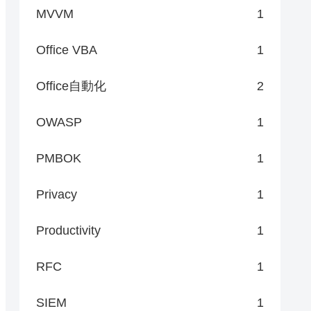
MVVM
1
Office VBA
1
Office自動化
2
OWASP
1
PMBOK
1
Privacy
1
Productivity
1
RFC
1
SIEM
1