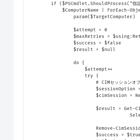
        if ($PSCmdlet.ShouldProces
            $ComputerName | ForEach-Obje
                param($TargetComputer)

                $attempt = 0

                $maxRetries = $using:Ret
                $success = $false

                $result = $null

                do {

                    $attempt++

                    try {

                        # CIMセッションオプ
                        $sessionOption =
                        $cimSession = N
                        $result = Get-C
                                    Sel
                        Remove-CimSes
                        $success = $true