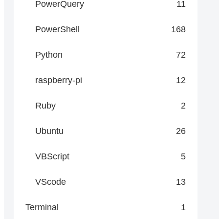
PowerQuery
11
info")) {

PowerShell
168
Python
72
raspberry-pi
12
Ruby
2
Ubuntu
26
ing:OperationTimeoutSeconds

nOption $sessionOption -ErrorAction Stop

VBScript
5
sion $cimSession -ErrorAction Stop |

, @{Name='TotalPhysicalMemoryGB'; Expression={[mat
VScode
13
Terminal
1