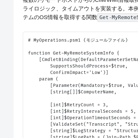
複数のリモートホストからのCIM/WMI情報
ライロジック、タイムアウトを実装する。本
テムのOS情報を取得する関数
Get-MyRemote
# MyOperations.psm1 (モジュールファイル)

function Get-MyRemoteSystemInfo {

    [CmdletBinding(DefaultParameterSetNa
        SupportsShouldProcess=$true,

        ConfirmImpact='Low')]

    param (

        [Parameter(Mandatory=$true, Valu
        [string[]]$ComputerName,

        [int]$RetryCount = 3,

        [int]$RetryIntervalSeconds = 5,

        [int]$OperationTimeoutSeconds
        [ValidateSet("Transcript", "Stru
        [string]$LogStrategy = "Structur
        [string]$LogPath = (Join-Path $P