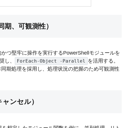
非同期、可観測性）
かつ堅牢に操作を実行するPowerShellモジュールを
推奨し、
を活用する。
ForEach-Object -Parallel
非同期処理を採用し、処理状況の把握のため可観測性
キャンセル）