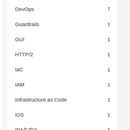
DevOps
7
Guardrails
1
GUI
1
HTTP/2
1
IaC
1
IAM
1
Infrastructure as Code
1
iOS
1
IPA午前2
1