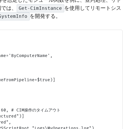
取得を想定したモジュール関数を例に、並列処理、リト
例では、
を使用してリモートシス
Get-CimInstance
を開発する。
SystemInfo
me='ByComputerName',

eFromPipeline=$true)]

 = 60, # CIM操作のタイムアウト

ctured")]

ed",

SScriptRoot "Logs\MyOperations.log")
