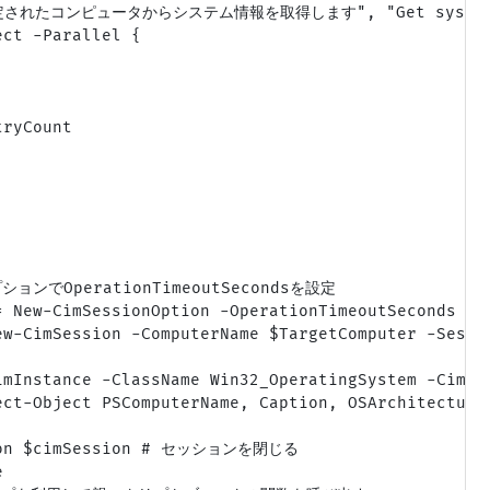
s("指定されたコンピュータからシステム情報を取得します", "Get system 
ct -Parallel {

ryCount

ションでOperationTimeoutSecondsを設定

 New-CimSessionOption -OperationTimeoutSeconds $us
ew-CimSession -ComputerName $TargetComputer -Sessio
imInstance -ClassName Win32_OperatingSystem -CimSes
ect-Object PSComputerName, Caption, OSArchitecture
sion $cimSession # セッションを閉じる


