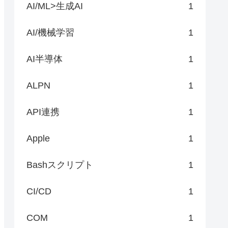
AI/ML>生成AI
1
AI/機械学習
1
AI半導体
1
ALPN
1
API連携
1
Apple
1
Bashスクリプト
1
CI/CD
1
COM
1