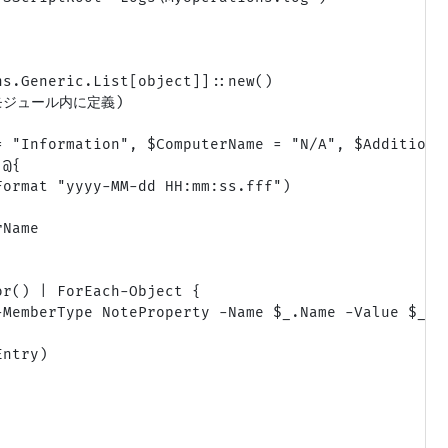
s.Generic.List[object]]::new()

モジュール内に定義)

 "Information", $ComputerName = "N/A", $Additional
@{

ormat "yyyy-MM-dd HH:mm:ss.fff")

Name

r() | ForEach-Object {

MemberType NoteProperty -Name $_.Name -Value $_.Va
ntry)
