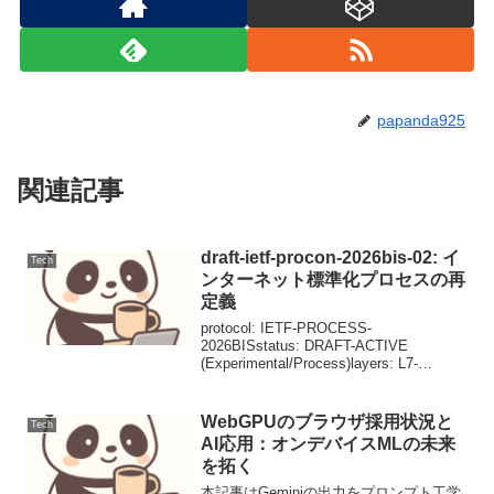
papanda925
関連記事
draft-ietf-procon-2026bis-02: イ
Tech
ンターネット標準化プロセスの再
定義
protocol: IETF-PROCESS-
2026BISstatus: DRAFT-ACTIVE
(Experimental/Process)layers: L7-
MANAGEMENT (Control
Plane)rfc_refere...
WebGPUのブラウザ採用状況と
Tech
AI応用：オンデバイスMLの未来
を拓く
本記事はGeminiの出力をプロンプト工学