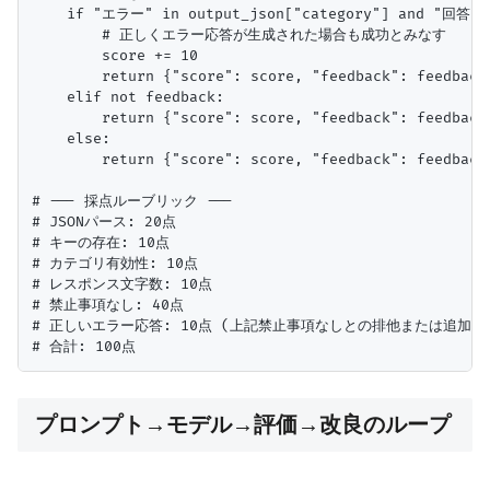
    if "エラー" in output_json["category"] and "
        # 正しくエラー応答が生成された場合も成功とみなす

        score += 10

        return {"score": score, "feedback": feedback
    elif not feedback:

        return {"score": score, "feedback": feedback
    else:

        return {"score": score, "feedback": feedback
# --- 採点ルーブリック ---

# JSONパース: 20点

# キーの存在: 10点

# カテゴリ有効性: 10点

# レスポンス文字数: 10点

# 禁止事項なし: 40点

# 正しいエラー応答: 10点 (上記禁止事項なしとの排他または追加)

プロンプト→モデル→評価→改良のループ