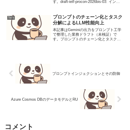
す。draft-ietf-procon-2026bis-03: インタ
ーネット標準化プロセスにおける自動合
意形成プロトコル (ProCon)【背景と設計
目標】現行の...
プロンプトのチェーン化とタスク
Tech
分解によるLLM性能向上
本記事はGeminiの出力をプロンプト工学
で整理した業務ドラフト（未検証）で
す。プロンプトのチェーン化とタスク分
解によるLLM性能向上大規模言語モデル
（LLM）は多様なタスクに対応します
が、複雑な問題を一度に処理させると性
能が低下したり、誤...
プロンプトインジェクションとその防御
Azure Cosmos DBのデータモデルとRU
コメント