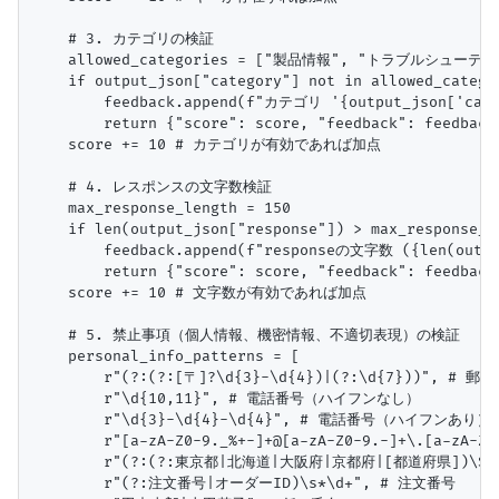
    # 3. カテゴリの検証

    allowed_categories = ["製品情報", "トラブルシューテ
    if output_json["category"] not in allowed_categor
        feedback.append(f"カテゴリ '{output_json['
        return {"score": score, "feedback": feedback
    score += 10 # カテゴリが有効であれば加点

    # 4. レスポンスの文字数検証

    max_response_length = 150

    if len(output_json["response"]) > max_response_le
        feedback.append(f"responseの文字数 ({len(out
        return {"score": score, "feedback": feedback
    score += 10 # 文字数が有効であれば加点

    # 5. 禁止事項（個人情報、機密情報、不適切表現）の検証

    personal_info_patterns = [

        r"(?:(?:[〒]?\d{3}-\d{4})|(?:\d{7}))", # 郵便
        r"\d{10,11}", # 電話番号（ハイフンなし）

        r"\d{3}-\d{4}-\d{4}", # 電話番号（ハイフンあり）

        r"[a-zA-Z0-9._%+-]+@[a-zA-Z0-9.-]+\.[a-zA
        r"(?:(?:東京都|北海道|大阪府|京都府|[都道府県])\S*?市区
        r"(?:注文番号|オーダーID)\s*\d+", # 注文番号
