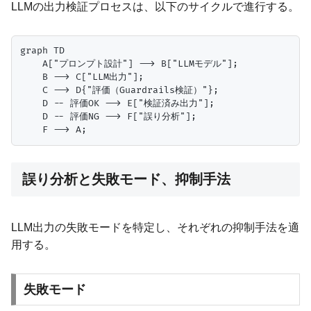
LLMの出力検証プロセスは、以下のサイクルで進行する。
graph TD

    A["プロンプト設計"] --> B["LLMモデル"];

    B --> C["LLM出力"];

    C --> D{"評価（Guardrails検証）"};

    D -- 評価OK --> E["検証済み出力"];

    D -- 評価NG --> F["誤り分析"];

誤り分析と失敗モード、抑制手法
LLM出力の失敗モードを特定し、それぞれの抑制手法を適
用する。
失敗モード