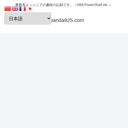
事務系エンジニアの趣味の記録です。（VBA PowerShell etc..）
papanda925.com