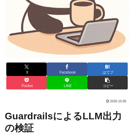
X
Facebook
はてブ
Pocket
LINE
コピー
2025.10.05
GuardrailsによるLLM出力
の検証