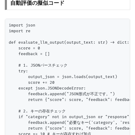
自動評価の擬似コード
import json

import re

def evaluate_llm_output(output_text: str) -> dict:

    score = 0

    feedback = []

    # 1. JSONパースチェック

    try:

        output_json = json.loads(output_text)

        score += 20

    except json.JSONDecodeError:

        feedback.append("JSON形式が不正です。")

        return {"score": score, "feedback": feedback
    # 2. キーの存在チェック

    if "category" not in output_json or "response" no
        feedback.append("必要なキー('category', 're
        return {"score": score, "feedback": feedback
    score += 10 # キーが存在すれば加点
