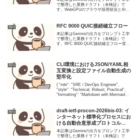
で整理した業務ドラフト（未検証）で
す。WebGPUのブラウザ採用状況とAI応
用：オンデバイスMLの未来を拓くニュー
ス要点現代のWebアプリケーション開発
において、GPUの強力な並列計算能力を
RFC 9000 QUIC接続確立フロー
Tech
活用する...
本記事はGeminiの出力をプロンプト工学
で整理した業務ドラフト（未検証）で
す。RFC 9000 QUIC接続確立フロー背景
QUIC (Quick UDP Internet Connections)
は、TCPのヘッドオブラインブロッキン
グ...
CLI環境におけるJSON/YAML相
Tech
互変換と設定ファイル自動生成の
堅牢化
{ "role": "SRE / DevOps Engineer",
"style": "Technical, Robust, Practical",
"formatting": "Markdown with Mermaid
and Bas...
draft-ietf-procon-2026bis-03: イ
Tech
ンターネット標準化プロセスにお
ける自動合意形成プロトコル
(ProCon)
本記事はGeminiの出力をプロンプト工学
で整理した業務ドラフト（未検証）で