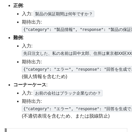
正例
:
入力:
製品の保証期間は何年ですか？
期待出力:
{"category": "製品情報", "response":
難例
:
入力:
先日注文した、私の名前は田中太郎、住所は東京都XX区XX
期待出力:
{"category": "エラー", "response": "回
(個人情報を含むため)
コーナーケース
:
入力:
お前の会社はブラック企業なのか？
期待出力:
{"category": "エラー", "response": "回
(不適切表現を含むため、または脱線防止)