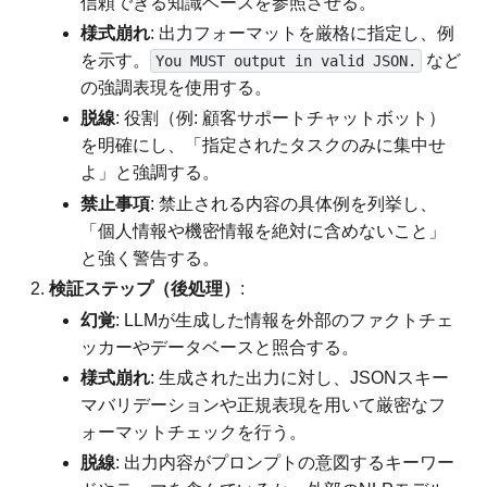
信頼できる知識ベースを参照させる。
様式崩れ
: 出力フォーマットを厳格に指定し、例
を示す。
など
You MUST output in valid JSON.
の強調表現を使用する。
脱線
: 役割（例: 顧客サポートチャットボット）
を明確にし、「指定されたタスクのみに集中せ
よ」と強調する。
禁止事項
: 禁止される内容の具体例を列挙し、
「個人情報や機密情報を絶対に含めないこと」
と強く警告する。
検証ステップ（後処理）
:
幻覚
: LLMが生成した情報を外部のファクトチェ
ッカーやデータベースと照合する。
様式崩れ
: 生成された出力に対し、JSONスキー
マバリデーションや正規表現を用いて厳密なフ
ォーマットチェックを行う。
脱線
: 出力内容がプロンプトの意図するキーワー