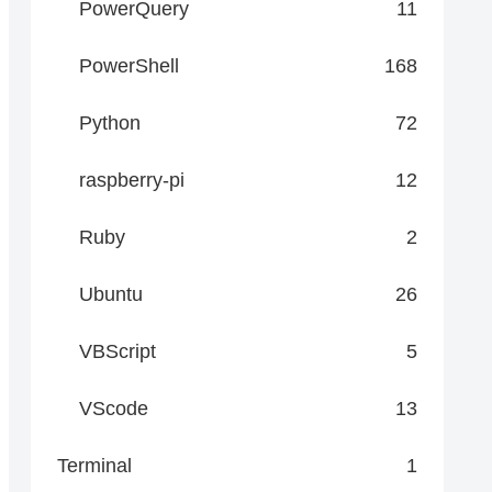
PowerQuery
11
PowerShell
168
Python
72
raspberry-pi
12
Ruby
2
Ubuntu
26
VBScript
5
VScode
13
Terminal
1