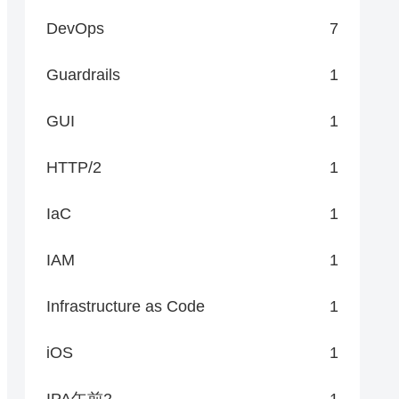
DevOps
7
Guardrails
1
GUI
1
HTTP/2
1
IaC
1
IAM
1
Infrastructure as Code
1
iOS
1
IPA午前2
1