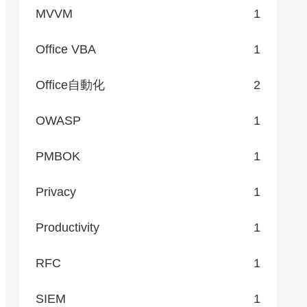
MVVM
1
Office VBA
1
Office自動化
2
OWASP
1
PMBOK
1
Privacy
1
Productivity
1
RFC
1
SIEM
1