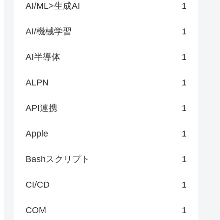
AI/ML>生成AI
1
AI/機械学習
1
AI半導体
1
ALPN
1
API連携
1
Apple
1
Bashスクリプト
1
CI/CD
1
COM
1