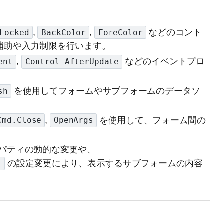
,
,
などのコント
Locked
BackColor
ForeColor
補助や入力制限を行います。
,
などのイベントプロ
ent
Control_AfterUpdate
を使用してフォームやサブフォームのデータソ
sh
,
を使用して、フォーム間の
Cmd.Close
OpenArgs
パティの動的な変更や、
の設定変更により、表示するサブフォームの内容
s