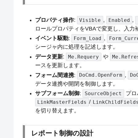
プロパティ操作
:
,
,
Visible
Enabled
ロールプロパティをVBAで変更し、入力
イベント駆動
:
,
Form_Load
Form_Curr
シージャ内に処理を記述します。
データ更新
:
や
Me.Requery
Me.Refre
ースを更新します。
フォーム間連携
:
,
DoCmd.OpenForm
Do
データ連携や開閉を制御します。
サブフォーム制御
:
プロ
SourceObject
/
LinkMasterFields
LinkChildField
を切り替えます。
レポート制御の設計