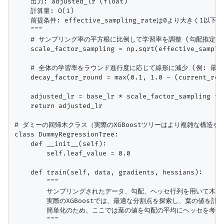
    出力: adjusted_lr (float)

    計算量: O(1)

    前提条件: effective_sampling_rateは0より大きく1以下
    """

    # サンプリング率の平方根に比例して学習率を調整 (勾配推定の
    scale_factor_sampling = np.sqrt(effective_samplin
    # 全体の学習率をラウンド進行度に応じて線形に減少 (例: 最終
    decay_factor_round = max(0.1, 1.0 - (current_roun
    adjusted_lr = base_lr * scale_factor_sampling * d
    return adjusted_lr

# ダミーの回帰木クラス（実際のXGBoostツリーはより複雑な構造を持
class DummyRegressionTree:

    def __init__(self):

        self.leaf_value = 0.0

    def train(self, data, gradients, hessians):

        """

        サンプリングされたデータ、勾配、ヘッセ行列を用いて木を
        実際のXGBoostでは、最適な分割点を探索し、葉の値を計算
        簡単化のため、ここでは葉の値を勾配の平均にヘッセを考慮
        """
