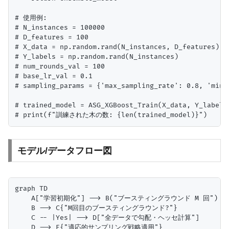
# 使用例:

# N_instances = 100000

# D_features = 100

# X_data = np.random.rand(N_instances, D_features)

# Y_labels = np.random.rand(N_instances)

# num_rounds_val = 100

# base_lr_val = 0.1

# sampling_params = {'max_sampling_rate': 0.8, 'min_s
# trained_model = ASG_XGBoost_Train(X_data, Y_labels
モデル/データフロー図
graph TD

    A["学習初期化"] --> B("ブースティングラウンド M 回")

    B --> C{"M回目のブースティングラウンド?"}

    C -- |Yes| --> D["全データで勾配・ヘッセ計算"]

    D --> E{"適応的サンプリング戦略適用"}
