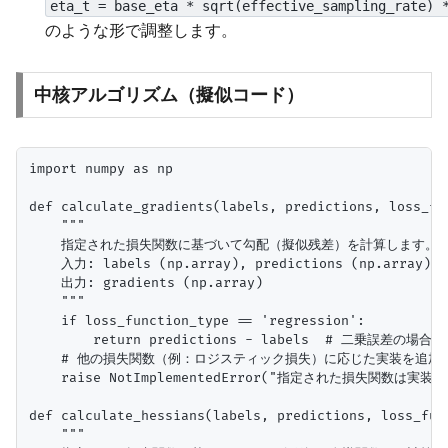
eta_t = base_eta * sqrt(effective_sampling_rate) 
のような形で調整します。
中核アルゴリズム（擬似コード）
import numpy as np

def calculate_gradients(labels, predictions, loss_fun
    """

    指定された損失関数に基づいて勾配（擬似残差）を計算します。

    入力: labels (np.array), predictions (np.array), l
    出力: gradients (np.array)

    """

    if loss_function_type == 'regression':

        return predictions - labels  # 二乗誤差の場合

    # 他の損失関数（例：ロジスティック損失）に応じた実装を追加し
    raise NotImplementedError("指定された損失関数は実装
def calculate_hessians(labels, predictions, loss_func
    """
