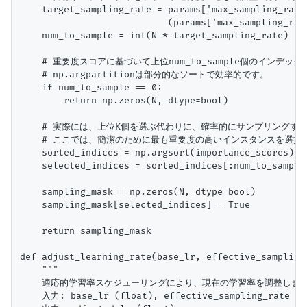
    target_sampling_rate = params['max_sampling_rate
                           (params['max_sampling_rat
    num_to_sample = int(N * target_sampling_rate)

    # 重要度スコアに基づいて上位num_to_sample個のインデック
    # np.argpartitionは部分的なソートで効率的です。

    if num_to_sample == 0:

        return np.zeros(N, dtype=bool)

    # 実際には、上位K個を選ぶ代わりに、確率的にサンプリングする
    # ここでは、簡潔のために最も重要度の高いインスタンスを選択
    sorted_indices = np.argsort(importance_scores)
    selected_indices = sorted_indices[:num_to_sample]
    sampling_mask = np.zeros(N, dtype=bool)

    sampling_mask[selected_indices] = True

    return sampling_mask

def adjust_learning_rate(base_lr, effective_sampling
    """

    適応的学習率スケジューリングにより、現在の学習率を調整します
    入力: base_lr (float), effective_sampling_rate (fl