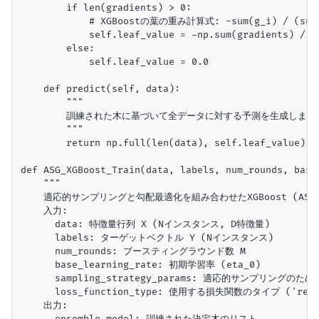
        if len(gradients) > 0:

            # XGBoostの葉の重み計算式: -sum(g_i) / (sum(h
            self.leaf_value = -np.sum(gradients) / 
        else:

            self.leaf_value = 0.0

    def predict(self, data):

        """

        訓練された木に基づいて全データに対する予測を生成します。
        """

        return np.full(len(data), self.leaf_value)

def ASG_XGBoost_Train(data, labels, num_rounds, base
    """

    適応的サンプリングと勾配最適化を組み合わせたXGBoost (ASG-
    入力:

      data: 特徴量行列 X (Nインスタンス, D特徴量)

      labels: ターゲットベクトル Y (Nインスタンス)

      num_rounds: ブースティングラウンド数 M

      base_learning_rate: 初期学習率 (eta_0)

      sampling_strategy_params: 適応的サンプリングのためのパ
      loss_function_type: 使用する損失関数のタイプ ('regre
    出力:

      ensemble_model: 訓練された決定木のリスト
