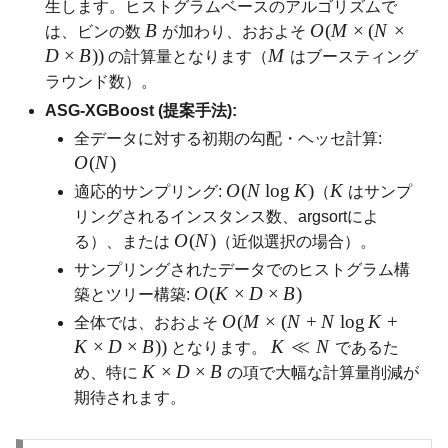
生します。ヒストグラムベースのアルゴリズムで
B
O
(
M
×
(
N
×
は、ビンの数
が加わり、おおよそ
D
×
B
))
M
の計算量となります（
はブースティング
ラウンド数）。
ASG-XGBoost (提案手法):
全データに対する初期の勾配・ヘッセ計算:
O
(
N
)
O
(
N
l
o
g
K
)
K
適応的サンプリング:
（
はサンプ
リングされるインスタンス数、argsortによ
O
(
N
)
る）、または
（近似選択の場合）。
サンプリングされたデータでのヒストグラム構
O
(
K
×
D
×
B
)
築とツリー構築:
O
(
M
×
(
N
+
N
l
o
g
K
+
全体では、おおよそ
K
×
D
×
B
))
K
≪
N
となります。
であるた
K
×
D
×
B
め、特に
の項で大幅な計算量削減が
期待されます。