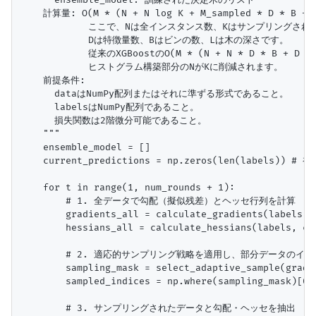
    計算量: O(M * (N + N log K + M_sampled * D * B + D
            ここで、Nは全インスタンス数、Kはサンプリングされ
            Dは特徴量数、Bはビンの数、Lは木の深さです。

            従来のXGBoostのO(M * (N + N * D * B + D 
            ヒストグラム構築部分のNがKに削減されます。

    前提条件:

      dataはNumPy配列またはそれに準ずる形式であること。

      labelsはNumPy配列であること。

      損失関数は2階微分可能であること。

    """

    ensemble_model = []

    current_predictions = np.zeros(len(labels
    for t in range(1, num_rounds + 1):

        # 1. 全データで勾配（擬似残差）とヘッセ行列を計算

        gradients_all = calculate_gradients(labels, 
        hessians_all = calculate_hessians(labels, cu
        # 2. 適応的サンプリング戦略を適用し、部分データのイン
        sampling_mask = select_adaptive_sample(gradi
        sampled_indices = np.where(sampling_mask)[0]

        # 3. サンプリングされたデータと勾配・ヘッセを抽出
