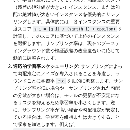
（残差の絶対値が大きい）インスタンス、または勾
配の絶対値が大きいインスタンスを優先的にサンプ
リングします。具体的には、各インスタンスの重要
度スコア
を
s_i = |g_i| / (sqrt(h_i) + epsilon)
計算し、このスコアに基づいて上位のインスタンス
を選択します。サンプリング率は、現在のブーステ
ィングラウンド数や検証誤差の改善度合いに応じて
動的に調整されます。
適応的学習率スケジューリング:
サンプリングによっ
て勾配推定にノイズが導入されることを考慮し、ラ
ウンドごとに学習率
を動的に調整します。サン
eta
プリング率が低い場合や、サンプリングされた勾配
の分散が大きい場合は、モデルの更新が不安定にな
るリスクを抑えるため学習率を小さくします。逆
に、サンプリング率が高い場合や勾配推定が安定し
ている場合は、学習率を維持または大きくすること
で収束を加速します。例えば、