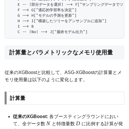
    E -- |部分データを選択| --> F["サンプリングデータでツリー
    F --> G["適応的学習率を決定"]

    G --> H["モデルの予測を更新"]

    H --> I["構築したツリーをアンサンブルに追加"]

    I --> B

計算量とパラメトリックなメモリ使用量
従来のXGBoostと比較して、ASG-XGBoostの計算量とメ
モリ使用量は以下のように変化します。
計算量
従来のXGBoost:
各ブースティングラウンドにおい
N
D
て、全データ数
と特徴量数
に比例する計算が発