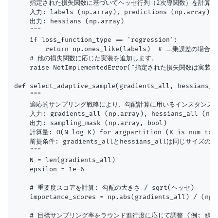
    指定された損失関数に基づいてヘッセ行列（2次導関数）を計算し
    入力: labels (np.array), predictions (np.array), l
    出力: hessians (np.array)

    """

    if loss_function_type == 'regression':

        return np.ones_like(labels)  # 二乗誤差の場合
    # 他の損失関数に応じた実装を追加します。

    raise NotImplementedError("指定された損失関数は実装
def select_adaptive_sample(gradients_all, hessians_a
    """

    適応的サンプリング戦略により、勾配計算に用いるインスタンスを
    入力: gradients_all (np.array), hessians_all (np.a
    出力: sampling_mask (np.array, bool)

    計算量: O(N log K) for argpartition (K is num_to_s
    前提条件: gradients_allとhessians_allは同じサイズ
    """

    N = len(gradients_all)

    epsilon = 1e-6

    # 重要度スコアを計算: 勾配の大きさ / sqrt(ヘッセ)

    importance_scores = np.abs(gradients_all) / (np.
    # 目標サンプリング率をラウンド進行度に応じて調整 (例: 線形減