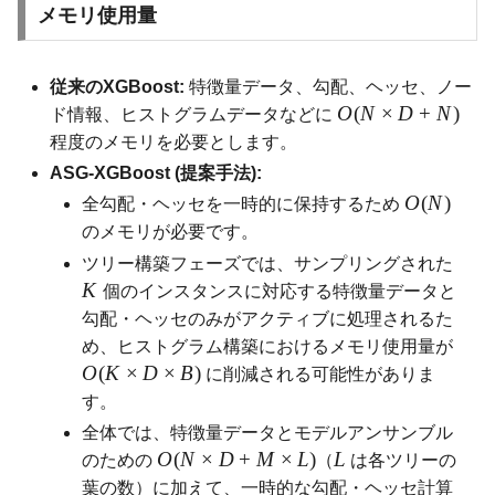
メモリ使用量
従来のXGBoost:
特徴量データ、勾配、ヘッセ、ノー
O
(
N
×
D
+
N
)
ド情報、ヒストグラムデータなどに
程度のメモリを必要とします。
ASG-XGBoost (提案手法):
O
(
N
)
全勾配・ヘッセを一時的に保持するため
のメモリが必要です。
ツリー構築フェーズでは、サンプリングされた
K
個のインスタンスに対応する特徴量データと
勾配・ヘッセのみがアクティブに処理されるた
め、ヒストグラム構築におけるメモリ使用量が
O
(
K
×
D
×
B
)
に削減される可能性がありま
す。
全体では、特徴量データとモデルアンサンブル
O
(
N
×
D
+
M
×
L
)
L
のための
（
は各ツリーの
葉の数）に加えて、一時的な勾配・ヘッセ計算