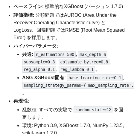
ベースライン:
標準的なXGBoost (バージョン 1.7.0)
評価指標:
分類問題ではAUROC (Area Under the
Receiver Operating Characteristic curve) と
LogLoss、回帰問題ではRMSE (Root Mean Squared
Error) を採用します。
ハイパーパラメータ:
共通:
,
,
n_estimators=500
max_depth=6
,
,
subsample=0.8
colsample_bytree=0.8
,
。
reg_alpha=0.1
reg_lambda=0.1
ASG-XGBoost固有:
,
base_learning_rate=0.1
sampling_strategy_params={'max_sampling_rate':
。
再現性:
乱数種: すべての実験で
を固
random_state=42
定します。
環境: Python 3.9, XGBoost 1.7.0, NumPy 1.23.5,
scikit-learn 1.2.0。