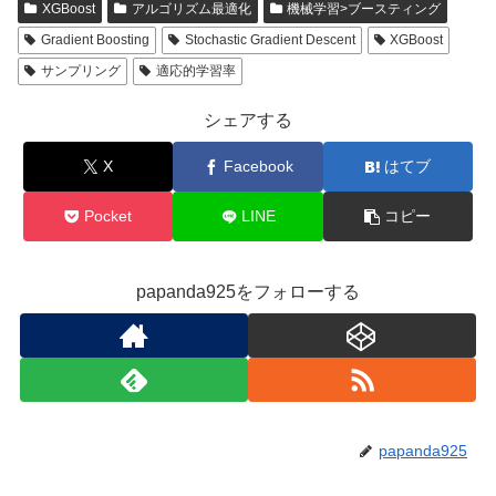
XGBoost
アルゴリズム最適化
機械学習>ブースティング
Gradient Boosting
Stochastic Gradient Descent
XGBoost
サンプリング
適応的学習率
シェアする
X
Facebook
はてブ
Pocket
LINE
コピー
papanda925をフォローする
papanda925