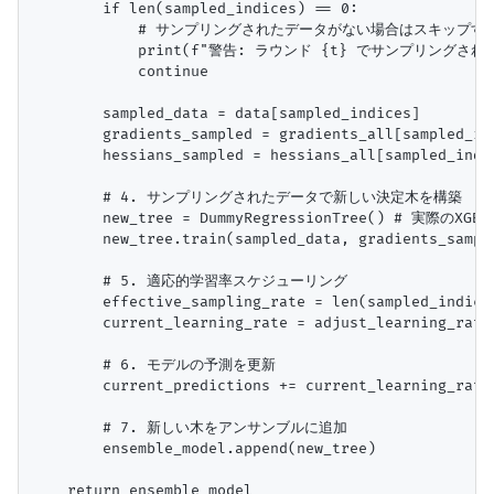
        if len(sampled_indices) == 0:

            # サンプリングされたデータがない場合はスキップ
            print(f"警告: ラウンド {t} でサンプリングさ
            continue

        sampled_data = data[sampled_indices]

        gradients_sampled = gradients_all[sampled_ind
        hessians_sampled = hessians_all[sampled_indic
        # 4. サンプリングされたデータで新しい決定木を構築

        new_tree = DummyRegressionTree() # 実際
        new_tree.train(sampled_data, gradients_sample
        # 5. 適応的学習率スケジューリング

        effective_sampling_rate = len(sampled_indices
        current_learning_rate = adjust_learning_rate
        # 6. モデルの予測を更新

        current_predictions += current_learning_rate 
        # 7. 新しい木をアンサンブルに追加

        ensemble_model.append(new_tree)

    return ensemble_model
