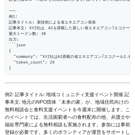
---

例1:

記事タイトル: 新技術による省エネエアコン発表

記事本文: XYZ社は、AIを搭載した新しい省エネエアコン「エコク
最大トークン数: 30

出力:

```json

{

  "summary": "XYZ社はAI搭載の省エネエアコン「エコクール2
  "token_count": 29

例2: 記事タイトル: 地域コミュニティ支援イベント開催 記
事本文: 地元のNPO団体「未来の家」が、地域住民向けの
無料相談会と食料支援イベントを今週末に開催します。こ
のイベントでは、生活困窮者への食料配布の他、弁護士や
福祉専門家による無料相談も実施されます。参加には事前
登録が必要です。多くのボランティアが運営をサポートし