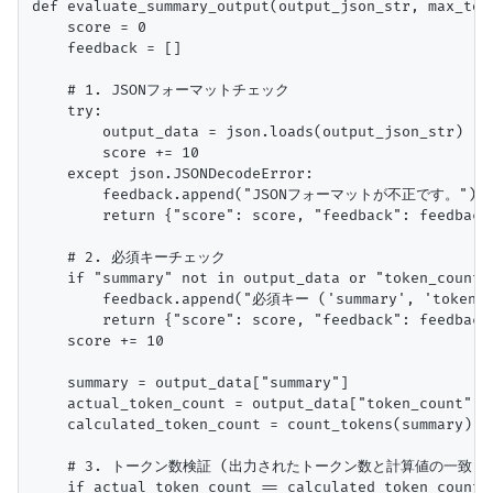
def evaluate_summary_output(output_json_str, max_tok
    score = 0

    feedback = []

    # 1. JSONフォーマットチェック

    try:

        output_data = json.loads(output_json_str)

        score += 10

    except json.JSONDecodeError:

        feedback.append("JSONフォーマットが不正です。")

        return {"score": score, "feedback": feedback}
    # 2. 必須キーチェック

    if "summary" not in output_data or "token_count" 
        feedback.append("必須キー ('summary', 'toke
        return {"score": score, "feedback": feedback}
    score += 10

    summary = output_data["summary"]

    actual_token_count = output_data["token_count"]

    calculated_token_count = count_tokens(summary)

    # 3. トークン数検証 (出力されたトークン数と計算値の一致)

    if actual_token_count == calculated_token_count:
