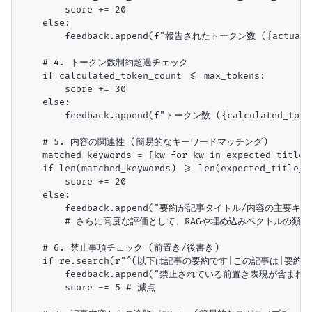
        score += 20

    else:

        feedback.append(f"報告されたトークン数 ({actual_
    # 4. トークン数制約超過チェック

    if calculated_token_count <= max_tokens:

        score += 30

    else:

        feedback.append(f"トークン数 ({calculated_t
    # 5. 内容の関連性 (簡易的なキーワードマッチング)

    matched_keywords = [kw for kw in expected_title_
    if len(matched_keywords) >= len(expected_t
        score += 20

    else:

        feedback.append("要約が記事タイトル/内容の主要
        # さらに高度な評価として、RAGや埋め込みベクトルの類
    # 6. 禁止事項チェック (前置き/後書き)

    if re.search(r"^(以下は記事の要約です|この記事は|要約:|)", 
        feedback.append("禁止されている前置き表現が含まれ
        score -= 5 # 減点
