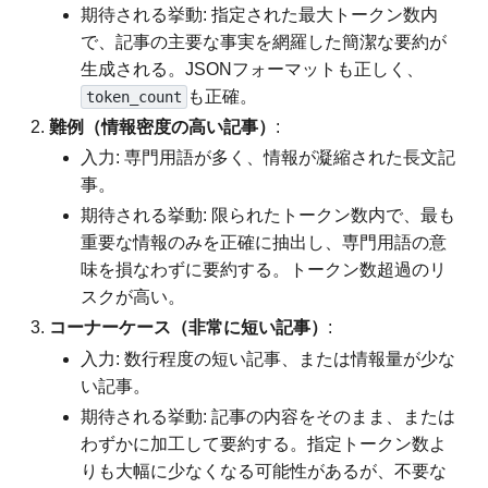
期待される挙動: 指定された最大トークン数内
で、記事の主要な事実を網羅した簡潔な要約が
生成される。JSONフォーマットも正しく、
も正確。
token_count
難例（情報密度の高い記事）
:
入力: 専門用語が多く、情報が凝縮された長文記
事。
期待される挙動: 限られたトークン数内で、最も
重要な情報のみを正確に抽出し、専門用語の意
味を損なわずに要約する。トークン数超過のリ
スクが高い。
コーナーケース（非常に短い記事）
:
入力: 数行程度の短い記事、または情報量が少な
い記事。
期待される挙動: 記事の内容をそのまま、または
わずかに加工して要約する。指定トークン数よ
りも大幅に少なくなる可能性があるが、不要な