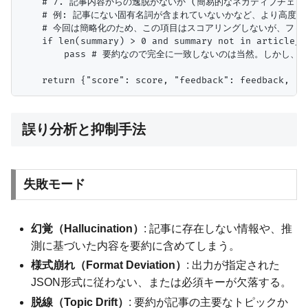
    # 7. 記事内容からの逸脱がないか (簡易的なネガティブチェック
    # 例: 記事にない固有名詞が含まれていないかなど、より高度な
    # 今回は簡略化のため、この項目はスコアリングしないが、フィ
    if len(summary) > 0 and summary not in article_b
        pass # 要約なので完全に一致しないのは当然。しかし
誤り分析と抑制手法
失敗モード
幻覚（Hallucination）
: 記事に存在しない情報や、推
測に基づいた内容を要約に含めてしまう。
様式崩れ（Format Deviation）
: 出力が指定された
JSON形式に従わない、または必須キーが欠落する。
脱線（Topic Drift）
: 要約が記事の主要なトピックか