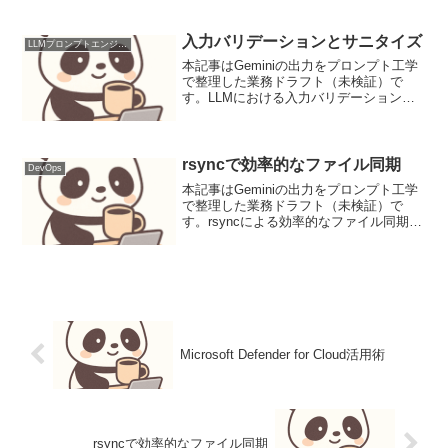
えるセキュリティリスクとパフォーマン
ス課題を解決するため、ハンドシェイク
の...
入力バリデーションとサニタイズ
LLMプロンプトエンジニアリング
本記事はGeminiの出力をプロンプト工学
で整理した業務ドラフト（未検証）で
す。LLMにおける入力バリデーションと
サニタイズのプロンプト設計LLMにユー
ザー入力を処理させる際、セキュリティ
とデータ品質を確保するため入力バリデ
ーションとサニタ...
rsyncで効率的なファイル同期
DevOps
本記事はGeminiの出力をプロンプト工学
で整理した業務ドラフト（未検証）で
す。rsyncによる効率的なファイル同期と
DevOps自動化rsyncは、差分転送アルゴ
リズムにより効率的なファイル同期を実
現するコマンドです。本記事では、
DevO...
Microsoft Defender for Cloud活用術
rsyncで効率的なファイル同期