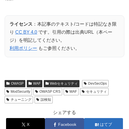
ライセンス
：本記事のテキスト/コードは特記なき限
り
CC BY 4.0
です。引用の際は出典URL（本ペー
ジ）を明記してください。
利用ポリシー
もご参照ください。
OWASP
WAF
Webセキュリティ
DevSecOps
ModSecurity
OWASP CRS
WAF
セキュリティ
チューニング
誤検知
シェアする
X
Facebook
はてブ