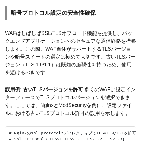
暗号プロトコル設定の安全性確保
WAFはしばしばSSL/TLSオフロード機能を提供し、バッ
クエンドアプリケーションへのセキュアな通信経路を構築
します。この際、WAF自体がサポートするTLSバージョ
ンや暗号スイートの選定は極めて大切です。古いTLSバー
ジョン（TLS 1.0/1.1）は既知の脆弱性を持つため、使用
を避けるべきです。
誤用例: 古いTLSバージョンを許可
多くのWAFは設定イン
ターフェースでTLSプロトコルバージョンを選択できま
す。ここでは、NginxとModSecurityを例に、設定ファイ
ルにおける古いTLSプロトコル許可の誤用を示します。
# Nginxのssl_protocolsディレクティブでTLSv1.0/1.1を許可
# ssl_protocols TLSv1 TLSv1.1 TLSv1.2 TLSv1.3;
