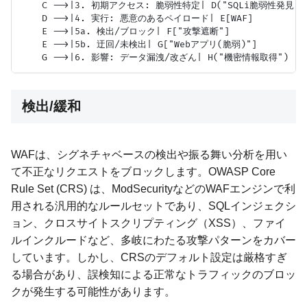
    C -->|3. 初期アクセス: 脆弱性特定| D("SQLi脆弱性発見")

    D -->|4. 実行: 悪意のあるペイロード| E[WAF]

    E -->|5a. 検出/ブロック| F["攻撃遮断"]

    E -->|5b. 迂回/未検出| G["Webアプリ(脆弱)"]

検出/緩和
WAFは、シグネチャベースの検出や振る舞い分析を用い
て不正なリクエストをブロックします。OWASP Core
Rule Set (CRS) は、ModSecurityなどのWAFエンジンで利
用される汎用的なルールセットであり、SQLインジェクシ
ョン、クロスサイトスクリプティング（XSS）、ファイ
ルインクルードなど、多岐にわたる攻撃パターンをカバー
しています。しかし、CRSのデフォルト設定は厳格すぎ
る場合があり、誤検知による正常なトラフィックのブロッ
クが発生する可能性があります。