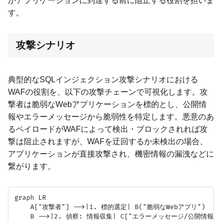
がアプリケーションに到達する前に阻止する役割を担いま
す。
攻撃シナリオ
典型的なSQLインジェクション攻撃シナリオにおける
WAFの役割を、以下の攻撃チェーンで可視化します。攻
撃者は脆弱なWebアプリケーションを標的とし、公開情
報やエラーメッセージから脆弱性を特定します。悪意のあ
るペイロードがWAFによって検出・ブロックされれば攻
撃は阻止されますが、WAFを迂回するか未検出の場合、
アプリケーションが直接攻撃され、機密情報の漏洩などに
繋がります。
graph LR

    A["攻撃者"] -->|1. 標的選定| B("脆弱なWebアプリ")

    B -->|2. 偵察: 情報収集| C["エラーメッセージ/公開情報"]
