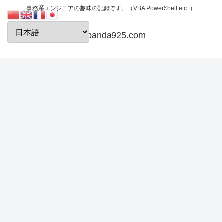
事務系エンジニアの趣味の記録です。（VBA PowerShell etc..）
papanda925.com