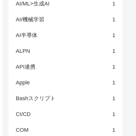
AI/ML>生成AI
1
AI/機械学習
1
AI半導体
1
ALPN
1
API連携
1
Apple
1
Bashスクリプト
1
CI/CD
1
COM
1