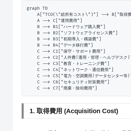
graph TD

    A["TCO(\"総所有コスト\")"] --> B["取得費
    A --> C["運用費用"]

    B --> B1["ハードウェア購入費"]

    B --> B2["ソフトウェアライセンス費"]

    B --> B3["初期導入・構築費"]

    B --> B4["データ移行費"]

    C --> C1["保守・サポート費用"]

    C --> C2["人件費|運用・管理・ヘルプデスク|"
    C --> C3["教育・トレーニング費"]

    C --> C4["ネットワーク・通信費用"]

    C --> C5["電力・空調費用|データセンター等|"
    C --> C6["セキュリティ対策費用"]

1. 取得費用 (Acquisition Cost)