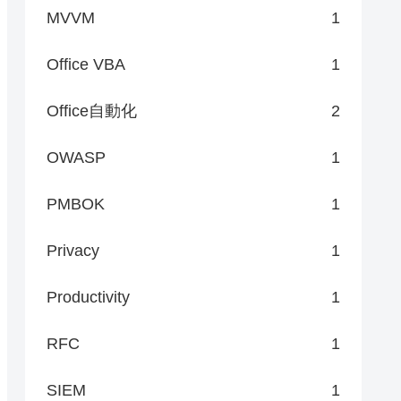
MVVM
1
Office VBA
1
Office自動化
2
OWASP
1
PMBOK
1
Privacy
1
Productivity
1
RFC
1
SIEM
1