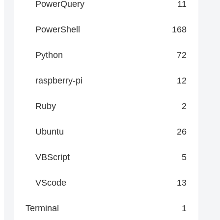
PowerQuery
11
PowerShell
168
Python
72
raspberry-pi
12
Ruby
2
Ubuntu
26
VBScript
5
VScode
13
Terminal
1