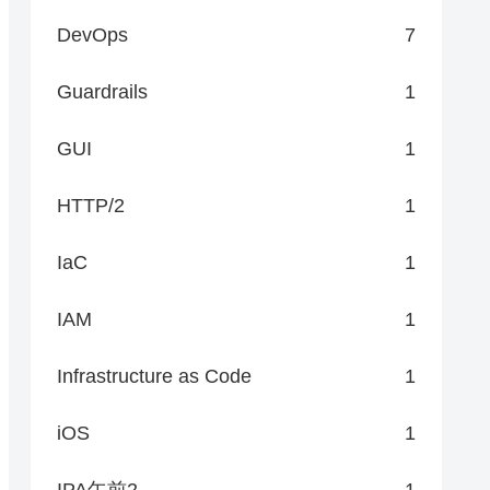
DevOps
7
Guardrails
1
GUI
1
HTTP/2
1
IaC
1
IAM
1
Infrastructure as Code
1
iOS
1
IPA午前2
1