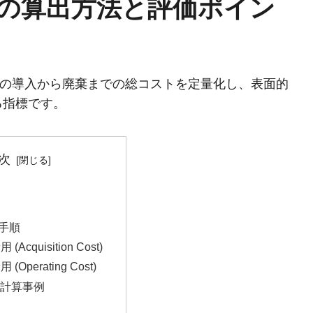
）の算出方法と評価ポイン
）は、システムの導入から廃棄までの総コストを定量化し、表面的
る指標です。
次
手順
 (Acquisition Cost)
 (Operating Cost)
な計算事例