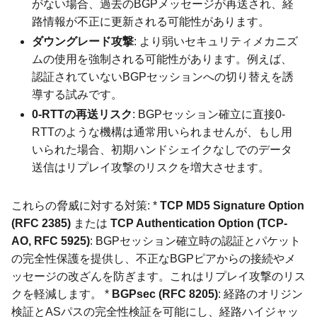
がない場合、過去のBGPメッセージが再送され、経
路情報が不正に更新される可能性があります。
ダウングレード攻撃
: より弱いセキュリティメカニズ
ムの使用を強制される可能性があります。例えば、
認証されていないBGPセッションへの切り替えを誘
導する試みです。
0-RTTの再送リスク
: BGPセッション確立に直接0-
RTTのような機構は通常用いられませんが、もし用
いられた場合、初期ハンドシェイクなしでのデータ
送信はリプレイ攻撃のリスクを増大させます。
これらの脅威に対する対策: *
TCP MD5 Signature Option
(RFC 2385)
または
TCP Authentication Option (TCP-
AO, RFC 5925)
: BGPセッション確立時の認証とパケット
の完全性保護を提供し、不正なBGPピアからの接続やメ
ッセージの改ざんを防ぎます。これはリプレイ攻撃のリス
クを軽減します。 *
BGPsec (RFC 8205)
: 経路のオリジン
検証とASパスの完全性検証を可能にし、経路ハイジャッ