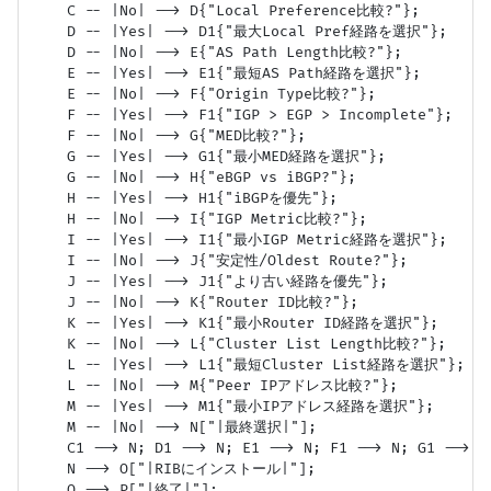
    C -- |No| --> D{"Local Preference比較?"};

    D -- |Yes| --> D1{"最大Local Pref経路を選択"};

    D -- |No| --> E{"AS Path Length比較?"};

    E -- |Yes| --> E1{"最短AS Path経路を選択"};

    E -- |No| --> F{"Origin Type比較?"};

    F -- |Yes| --> F1{"IGP > EGP > Incomplete"};

    F -- |No| --> G{"MED比較?"};

    G -- |Yes| --> G1{"最小MED経路を選択"};

    G -- |No| --> H{"eBGP vs iBGP?"};

    H -- |Yes| --> H1{"iBGPを優先"};

    H -- |No| --> I{"IGP Metric比較?"};

    I -- |Yes| --> I1{"最小IGP Metric経路を選択"};

    I -- |No| --> J{"安定性/Oldest Route?"};

    J -- |Yes| --> J1{"より古い経路を優先"};

    J -- |No| --> K{"Router ID比較?"};

    K -- |Yes| --> K1{"最小Router ID経路を選択"};

    K -- |No| --> L{"Cluster List Length比較?"};

    L -- |Yes| --> L1{"最短Cluster List経路を選択"};

    L -- |No| --> M{"Peer IPアドレス比較?"};

    M -- |Yes| --> M1{"最小IPアドレス経路を選択"};

    M -- |No| --> N["|最終選択|"];

    C1 --> N; D1 --> N; E1 --> N; F1 --> N; G1 --> N
    N --> O["|RIBにインストール|"];
