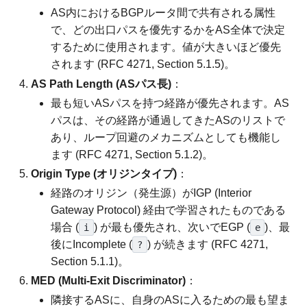
AS内におけるBGPルータ間で共有される属性
で、どの出口パスを優先するかをAS全体で決定
するために使用されます。値が大きいほど優先
されます (RFC 4271, Section 5.1.5)。
AS Path Length (ASパス長)
：
最も短いASパスを持つ経路が優先されます。AS
パスは、その経路が通過してきたASのリストで
あり、ループ回避のメカニズムとしても機能し
ます (RFC 4271, Section 5.1.2)。
Origin Type (オリジンタイプ)
：
経路のオリジン（発生源）がIGP (Interior
Gateway Protocol) 経由で学習されたものである
場合 (
) が最も優先され、次いでEGP (
)、最
i
e
後にIncomplete (
) が続きます (RFC 4271,
?
Section 5.1.1)。
MED (Multi-Exit Discriminator)
：
隣接するASに、自身のASに入るための最も望ま