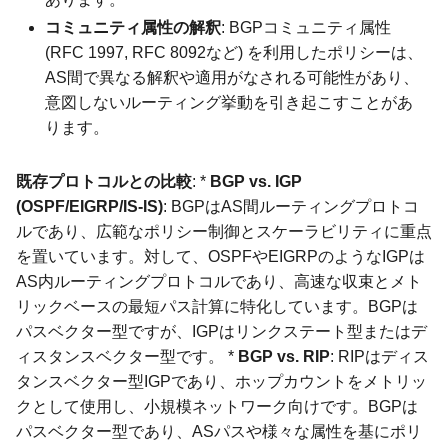
コミュニティ属性の解釈
: BGPコミュニティ属性
(RFC 1997, RFC 8092など) を利用したポリシーは、
AS間で異なる解釈や適用がなされる可能性があり、
意図しないルーティング挙動を引き起こすことがあ
ります。
既存プロトコルとの比較
: *
BGP vs. IGP
(OSPF/EIGRP/IS-IS)
: BGPはAS間ルーティングプロトコ
ルであり、広範なポリシー制御とスケーラビリティに重点
を置いています。対して、OSPFやEIGRPのようなIGPは
AS内ルーティングプロトコルであり、高速な収束とメト
リックベースの最短パス計算に特化しています。BGPは
パスベクター型ですが、IGPはリンクステート型またはデ
ィスタンスベクター型です。 *
BGP vs. RIP
: RIPはディス
タンスベクター型IGPであり、ホップカウントをメトリッ
クとして使用し、小規模ネットワーク向けです。BGPは
パスベクター型であり、ASパスや様々な属性を基にポリ