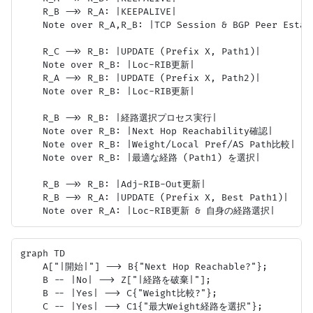
    R_B ->> R_A: |KEEPALIVE|

    Note over R_A,R_B: |TCP Session & BGP Peer Establ
    R_C ->> R_B: |UPDATE (Prefix X, Path1)|

    Note over R_B: |Loc-RIB更新|

    R_A ->> R_B: |UPDATE (Prefix X, Path2)|

    Note over R_B: |Loc-RIB更新|

    R_B ->> R_B: |経路選択プロセス実行|

    Note over R_B: |Next Hop Reachability確認|

    Note over R_B: |Weight/Local Pref/AS Path比較|

    Note over R_B: |最適な経路 (Path1) を選択|

    R_B ->> R_B: |Adj-RIB-Out更新|

    R_B ->> R_A: |UPDATE (Prefix X, Best Path1)|

graph TD

    A["|開始|"] --> B{"Next Hop Reachable?"};

    B -- |No| --> Z["|経路を破棄|"];

    B -- |Yes| --> C{"Weight比較?"};

    C -- |Yes| --> C1{"最大Weight経路を選択"};
