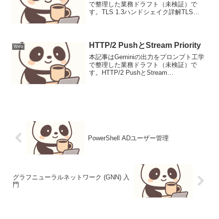
で整理した業務ドラフト（未検証）で
す。TLS 1.3ハンドシェイク詳解TLS
1.3（RFC 8446）は、旧バージョンが抱
えるセキュリティリスクとパフォーマン
ス課題を解決するため、ハンドシェイク
の...
HTTP/2 PushとStream Priority
Web
本記事はGeminiの出力をプロンプト工学
で整理した業務ドラフト（未検証）で
す。HTTP/2 PushとStream
PriorityHTTP/2は、単一のTCP接続上で複
数のリクエストとレスポンスを多重化
し、ヘッダ圧縮とサーバプッシュ、ス...
PowerShell ADユーザー管理
グラフニューラルネットワーク (GNN) 入
門