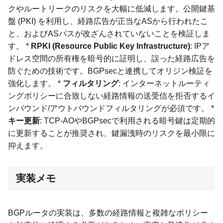
クやルートリークのリスクを大幅に低減します。公開鍵基
盤 (PKI) を利用し、経路広告が正当なASから行われたこ
と、およびASパスが改ざんされていないことを検証しま
す。 *
RPKI (Resource Public Key Infrastructure)
: IPア
ドレス空間の所有権を暗号的に証明し、誤った経路広告を
防ぐための技術です。BGPsecと連携してオリジン検証を
強化します。 *
フィルタリング
: インターネットルーティ
ングポリシーに合致しない経路情報の送受信を拒否するイ
ンバウンド/アウトバウンドフィルタリングが必須です。 *
キー更新
: TCP-AOやBGPsecで利用される暗号鍵は定期的
に更新することが推奨され、鍵漏洩時のリスクを最小限に
抑えます。
実装メモ
BGPルータの実装は、多数の経路情報と複雑なポリシー