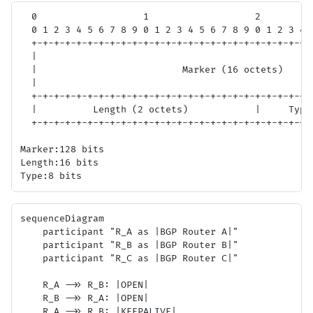
  0                   1                   2          
  0 1 2 3 4 5 6 7 8 9 0 1 2 3 4 5 6 7 8 9 0 1 2 3 4 5
  +-+-+-+-+-+-+-+-+-+-+-+-+-+-+-+-+-+-+-+-+-+-+-+-+-+
  |                                                  
  |                          Marker (16 octets)      
  |                                                  
  +-+-+-+-+-+-+-+-+-+-+-+-+-+-+-+-+-+-+-+-+-+-+-+-+-+
  |          Length (2 octets)            |     Type 
  +-+-+-+-+-+-+-+-+-+-+-+-+-+-+-+-+-+-+-+-+-+-+-+-+-+
Marker:128 bits

Length:16 bits

sequenceDiagram

    participant "R_A as |BGP Router A|"

    participant "R_B as |BGP Router B|"

    participant "R_C as |BGP Router C|"

    R_A ->> R_B: |OPEN|

    R_B ->> R_A: |OPEN|

    R_A ->> R_B: |KEEPALIVE|
