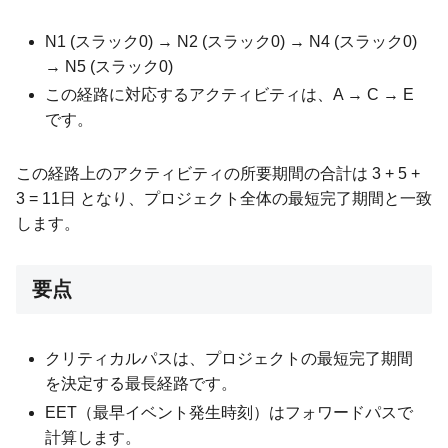
N1 (スラック0) → N2 (スラック0) → N4 (スラック0)
→ N5 (スラック0)
この経路に対応するアクティビティは、A → C → E
です。
この経路上のアクティビティの所要期間の合計は 3 + 5 +
3 = 11日 となり、プロジェクト全体の最短完了期間と一致
します。
要点
クリティカルパスは、プロジェクトの最短完了期間
を決定する最長経路です。
EET（最早イベント発生時刻）はフォワードパスで
計算します。