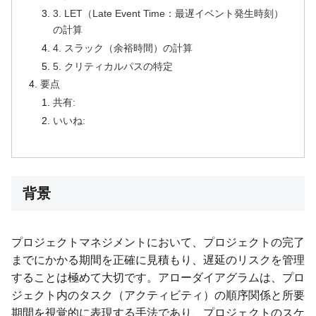
3. LET（Late Event Time：最遅イベント発生時刻）
の計算
4. スラック（余裕時間）の計算
5. クリティカルパスの特定
要点
共有:
いいね:
背景
プロジェクトマネジメントにおいて、プロジェクトの完了
までにかかる期間を正確に見積もり、遅延のリスクを管理
することは極めて大切です。アローダイアグラムは、プロ
ジェクト内のタスク（アクティビティ）の順序関係と所要
期間を視覚的に表現する手法であり、プロジェクトのスケ