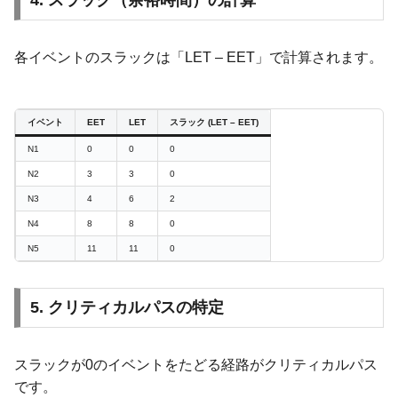
4. スラック（余裕時間）の計算
各イベントのスラックは「LET – EET」で計算されます。
イベント
EET
LET
スラック (LET – EET)
N1
0
0
0
N2
3
3
0
N3
4
6
2
N4
8
8
0
N5
11
11
0
5. クリティカルパスの特定
スラックが0のイベントをたどる経路がクリティカルパス
です。