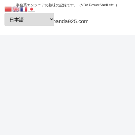
事務系エンジニアの趣味の記録です。（VBA PowerShell etc..）
papanda925.com