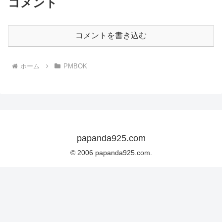
コメント
コメントを書き込む
ホーム
PMBOK
papanda925.com
© 2006 papanda925.com.