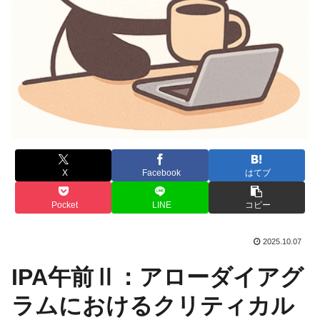
X
Facebook
はてブ
Pocket
LINE
コピー
2025.10.07
IPA午前Ⅱ：アローダイアグ
ラムにおけるクリティカル