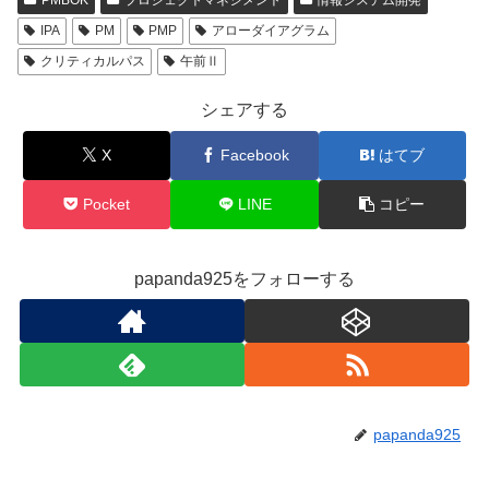
IPA
PM
PMP
アローダイアグラム
クリティカルパス
午前Ⅱ
シェアする
X
Facebook
はてブ
Pocket
LINE
コピー
papanda925をフォローする
papanda925