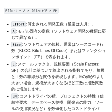
Effort = A × (Size)^E × EM
: 算出される開発工数（通常は人月）。
Effort
: モデル固有の定数（ソフトウェア開発の種類に応
A
じて異なる）。
: ソフトウェアの規模。通常はソースコード行
Size
数（KLOC: Kilo Lines Of Code）またはファンクショ
ンポイント（FP）で表されます。
: スケールファクタ。規模要因（Scale Factors:
E
SF）の合計に基づいて算出される指数であり、規模
と工数の非線形な関係を表現します。Eの値が1より
大きい場合、規模が大きくなるほど工数は指数関数
的に増加します。
: コストドライバの積。プロジェクトの特性（信
EM
頼性要求、データベース規模、開発者の能力、ツー
ルの使用状況など）を数値化したコストドライバ