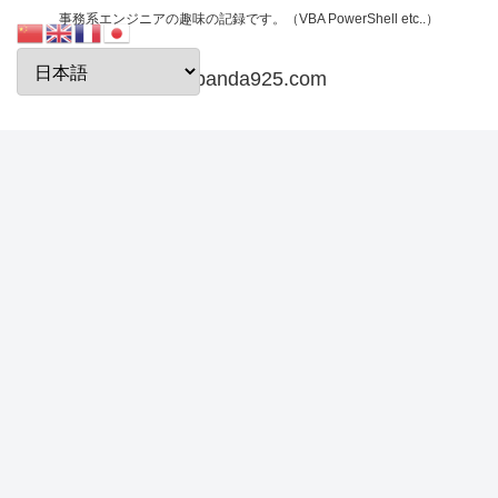
事務系エンジニアの趣味の記録です。（VBA PowerShell etc..）
papanda925.com