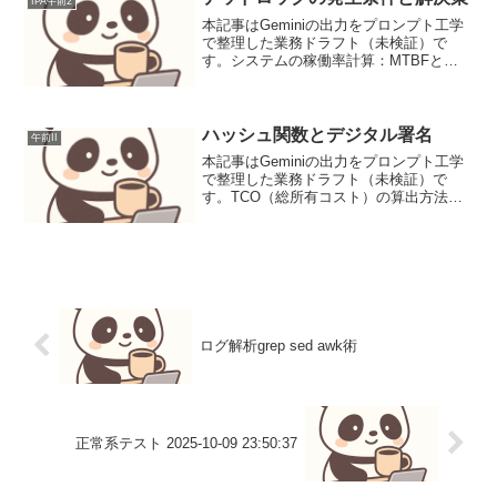
IPA午前2
本記事はGeminiの出力をプロンプト工学
で整理した業務ドラフト（未検証）で
す。システムの稼働率計算：MTBFと
MTTRを用いたアプローチシステムの稼
働率計算は、平均故障間隔（MTBF）と
平均修復時間（MTTR）の把握が核とな
る。これはシス...
ハッシュ関数とデジタル署名
午前II
本記事はGeminiの出力をプロンプト工学
で整理した業務ドラフト（未検証）で
す。TCO（総所有コスト）の算出方法と
評価ポイントTCO（Total Cost of
Ownership）は、システムの導入から廃棄
までの総コストを定量化し、表面的...
ログ解析grep sed awk術
正常系テスト 2025-10-09 23:50:37