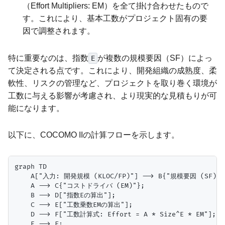
（Effort Multipliers: EM）を全て掛け合わせたもので
す。これにより、基本工数がプロジェクト固有の要
因で調整されます。
特に重要なのは、指数
が複数の規模要因（SF）によっ
E
て決定される点です。これにより、開発組織の成熟度、柔
軟性、リスクの管理など、プロジェクトを取り巻く環境が
工数に与える影響が考慮され、より現実的な見積もりが可
能になります。
以下に、COCOMO IIの計算フローを示します。
graph TD

    A["入力: 開発規模 (KLOC/FP)"] --> B{"規模要因 (SF)"};
    A --> C{"コストドライバ (EM)"};

    B --> D["指数Eの算出"];

    C --> E["工数乗数EMの算出"];

    D --> F["工数計算式: Effort = A * Size^E * EM"];

    E --> F;
