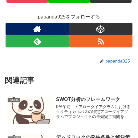
papanda925をフォローする
papanda925
関連記事
SWOT分析のフレームワーク
PMBOK
IPA午前Ⅱ：アローダイアグラムにおける
クリティカルパスの特定アローダイアグ
ラムでプロジェクトの最短完了期間を決
定するクリティカルパスを、EETとLET
を計算して特定します。本記事はGemini
の出力をプロンプト工学で整理した業務
ドラフト（...
デッドロックの発生条件と解決策