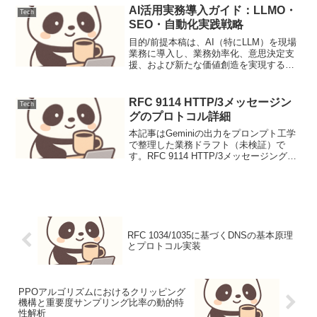
法です。特定のモジュールや層を除去
AI活用実務導入ガイド：LLMO・
Tech
し、その前後の性能変...
SEO・自動化実践戦略
目的/前提本稿は、AI（特にLLM）を現場
業務に導入し、業務効率化、意思決定支
援、および新たな価値創造を実現するた
めの実践的な手順、注意点、費用感を提
示します。LLMO (Large Language Model
Operations)、S...
RFC 9114 HTTP/3メッセージン
Tech
グのプロトコル詳細
本記事はGeminiの出力をプロンプト工学
で整理した業務ドラフト（未検証）で
す。RFC 9114 HTTP/3メッセージングの
プロトコル詳細背景Web通信の基盤であ
るHTTPプロトコルは、インターネットの
進化とともに発展してきました。HTT...
RFC 1034/1035に基づくDNSの基本原理
とプロトコル実装
PPOアルゴリズムにおけるクリッピング
機構と重要度サンプリング比率の動的特
性解析