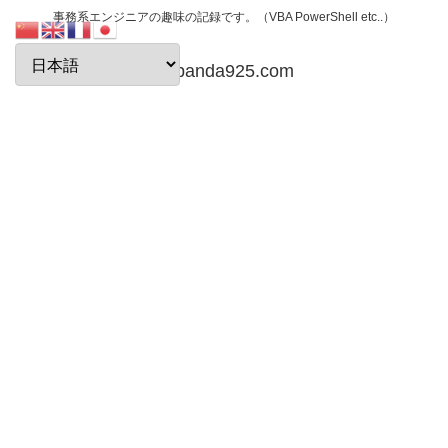
事務系エンジニアの趣味の記録です。（VBA PowerShell etc..）
papanda925.com