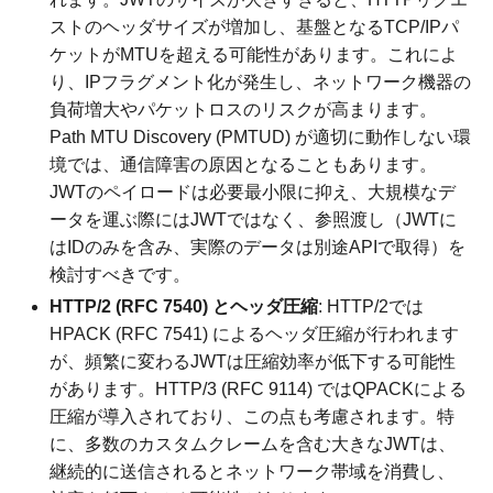
ストのヘッダサイズが増加し、基盤となるTCP/IPパ
ケットがMTUを超える可能性があります。これによ
り、IPフラグメント化が発生し、ネットワーク機器の
負荷増大やパケットロスのリスクが高まります。
Path MTU Discovery (PMTUD) が適切に動作しない環
境では、通信障害の原因となることもあります。
JWTのペイロードは必要最小限に抑え、大規模なデ
ータを運ぶ際にはJWTではなく、参照渡し（JWTに
はIDのみを含み、実際のデータは別途APIで取得）を
検討すべきです。
HTTP/2 (RFC 7540) とヘッダ圧縮
: HTTP/2では
HPACK (RFC 7541) によるヘッダ圧縮が行われます
が、頻繁に変わるJWTは圧縮効率が低下する可能性
があります。HTTP/3 (RFC 9114) ではQPACKによる
圧縮が導入されており、この点も考慮されます。特
に、多数のカスタムクレームを含む大きなJWTは、
継続的に送信されるとネットワーク帯域を消費し、