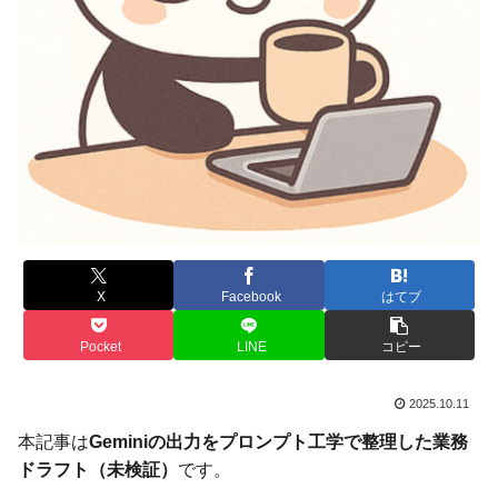
X
Facebook
はてブ
Pocket
LINE
コピー
2025.10.11
本記事は
Geminiの出力をプロンプト工学で整理した業務
ドラフト（未検証）
です。