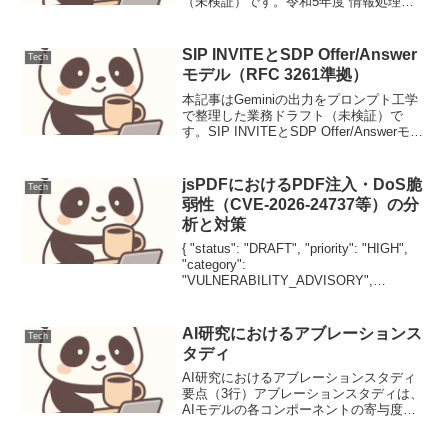
（未検証）です。令和5年度 情報処理安
全確保支援士試験 午前Ⅱ 問1 デジタル署
名メッセージの真正性と改ざん検知を保
証するデジタル署名の生成工程におい
SIP INVITEとSDP Offer/Answer
Tech
て...
モデル（RFC 3261準拠）
本記事はGeminiの出力をプロンプト工学
で整理した業務ドラフト（未検証）で
す。SIP INVITEとSDP Offer/Answerモデ
ル（RFC 3261準拠）背景Session
Initiation Protocol（SIP）は、IP...
jsPDFにおけるPDF注入・DoS脆
Tech
弱性（CVE-2026-24737等）の分
析と対策
{ "status": "DRAFT", "priority": "HIGH",
"category":
"VULNERABILITY_ADVISORY",
"author": "CSIRT_DRAFT_ENGINE",
"target_v...
AI研究におけるアブレーションス
Tech
タディ
AI研究におけるアブレーションスタディ
要点（3行）アブレーションスタディは、
AIモデルの各コンポーネントの寄与度を
定量的に評価し、モデルの動作原理と設
計の妥当性を深く理解するための実験手