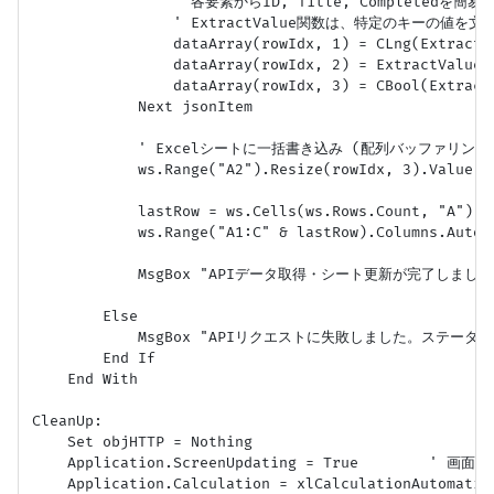
                ' 各要素からID, Title, Completedを簡易
                ' ExtractValue関数は、特定のキーの値
                dataArray(rowIdx, 1) = CLng(ExtractV
                dataArray(rowIdx, 2) = ExtractValue(
                dataArray(rowIdx, 3) = CBool(Extract
            Next jsonItem

            ' Excelシートに一括書き込み (配列バッファリング)
            ws.Range("A2").Resize(rowIdx, 3).Value = 
            lastRow = ws.Cells(ws.Rows.Count, "A").En
            ws.Range("A1:C" & lastRow).Columns.AutoFi
            MsgBox "APIデータ取得・シート更新が完了しました。データ
        Else

            MsgBox "APIリクエストに失敗しました。ステータスコード: 
        End If

    End With

CleanUp:

    Set objHTTP = Nothing

    Application.ScreenUpdating = True        ' 画面
    Application.Calculation = xlCalculationAutomat