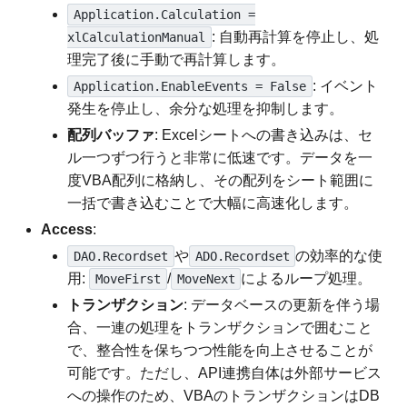
Application.Calculation =
: 自動再計算を停止し、処
xlCalculationManual
理完了後に手動で再計算します。
: イベント
Application.EnableEvents = False
発生を停止し、余分な処理を抑制します。
配列バッファ
: Excelシートへの書き込みは、セ
ル一つずつ行うと非常に低速です。データを一
度VBA配列に格納し、その配列をシート範囲に
一括で書き込むことで大幅に高速化します。
Access
:
や
の効率的な使
DAO.Recordset
ADO.Recordset
用:
/
によるループ処理。
MoveFirst
MoveNext
トランザクション
: データベースの更新を伴う場
合、一連の処理をトランザクションで囲むこと
で、整合性を保ちつつ性能を向上させることが
可能です。ただし、API連携自体は外部サービス
への操作のため、VBAのトランザクションはDB