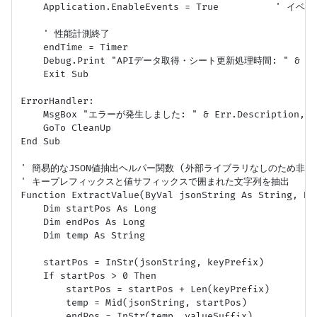
    Application.EnableEvents = True          ' イ
    ' 性能計測終了

    endTime = Timer

    Debug.Print "APIデータ取得・シート更新処理時間: " & Format
    Exit Sub

ErrorHandler:

    MsgBox "エラーが発生しました: " & Err.Description, vb
    GoTo CleanUp

End Sub

' 簡易的なJSON値抽出ヘルパー関数 (外部ライブラリなしのため非常に
' キープレフィックスと値サフィックスで囲まれた文字列を抽出

Function ExtractValue(ByVal jsonString As String, By
    Dim startPos As Long

    Dim endPos As Long

    Dim temp As String

    startPos = InStr(jsonString, keyPrefix)

    If startPos > 0 Then

        startPos = startPos + Len(keyPrefix)

        temp = Mid(jsonString, startPos)

        endPos = InStr(temp, valueSuffix)
