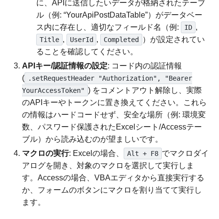
に、APIに送信したいデータが格納されたテーブ
ル（例: “YourApiPostDataTable”）がデータベー
ス内に存在し、適切なフィールド名（例:
,
ID
,
,
）が設定されてい
Title
UserId
Completed
ることを確認してください。
APIキー/認証情報の設定
: コード内の認証情報
(
.setRequestHeader "Authorization", "Bearer
) をコメントアウト解除し、実際
YourAccessToken"
のAPIキーやトークンに置き換えてください。これら
の情報はハードコードせず、安全な場所（例: 環境変
数、パスワード保護されたExcelシート/Accessテー
ブル）から読み込むのが望ましいです。
マクロの実行
: Excelの場合、
でマクロダイ
Alt + F8
アログを開き、対象のマクロを選択して実行しま
す。Accessの場合、VBAエディタから直接実行する
か、フォームのボタンにマクロを割り当てて実行し
ます。