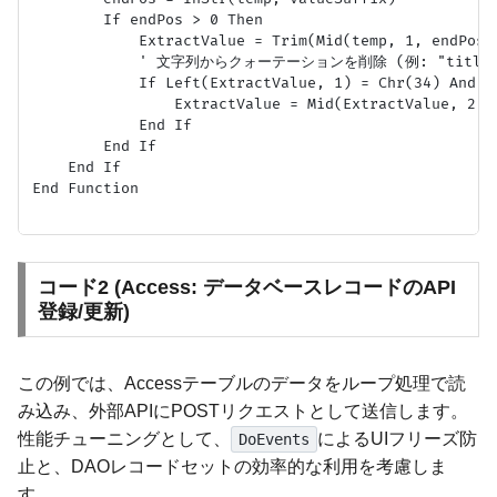
        If endPos > 0 Then

            ExtractValue = Trim(Mid(temp, 1, endPos -
            ' 文字列からクォーテーションを削除 (例: "title":"
            If Left(ExtractValue, 1) = Chr(34) And R
                ExtractValue = Mid(ExtractValue, 2, L
            End If

        End If

    End If

End Function

コード2 (Access: データベースレコードのAPI
登録/更新)
この例では、Accessテーブルのデータをループ処理で読
み込み、外部APIにPOSTリクエストとして送信します。
性能チューニングとして、
によるUIフリーズ防
DoEvents
止と、DAOレコードセットの効率的な利用を考慮しま
す。