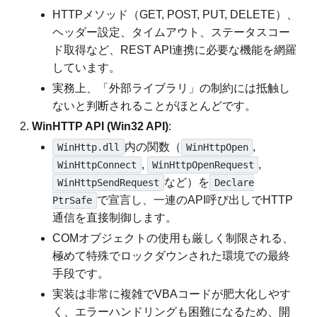
HTTPメソッド（GET, POST, PUT, DELETE）、
ヘッダー設定、タイムアウト、ステータスコー
ド取得など、REST API連携に必要な機能を網羅
しています。
実務上、「外部ライブラリ」の制約には抵触し
ないと判断されることがほとんどです。
WinHTTP API (Win32 API)
:
内の関数（
,
WinHttp.dll
WinHttpOpen
,
,
WinHttpConnect
WinHttpOpenRequest
など）を
WinHttpSendRequest
Declare
で宣言し、一連のAPI呼び出しでHTTP
PtrSafe
通信を直接制御します。
COMオブジェクトの使用も厳しく制限される、
極めて特殊でロックダウンされた環境での最終
手段です。
実装は非常に複雑でVBAコードが肥大化しやす
く、エラーハンドリングも困難になるため、開