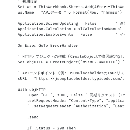
    ' 初期設定

    Set ws = ThisWorkbook.Sheets.Add(After:=ThisWork
    ws.Name = "APIデータ_" & Format(Now, "hhmmss")

    Application.ScreenUpdating = False        ' 画
    Application.Calculation = xlCalculationManual 
    Application.EnableEvents = False          ' 
    On Error GoTo ErrorHandler

    ' HTTPオブジェクトの作成 (CreateObjectで参照設定なしに
    Set objHTTP = CreateObject("MSXML2.XMLHTTP") ' 
    ' APIエンドポイント (例: JSONPlaceholderのToDoリスト)
    sURL = "https://jsonplaceholder.typicode.com/todo
    With objHTTP

        .Open "GET", sURL, False ' 同期リクエスト (Tru
        .setRequestHeader "Content-Type", "applicatio
        ' .setRequestHeader "Authorization", "Bea
        .send

        If .Status = 200 Then
