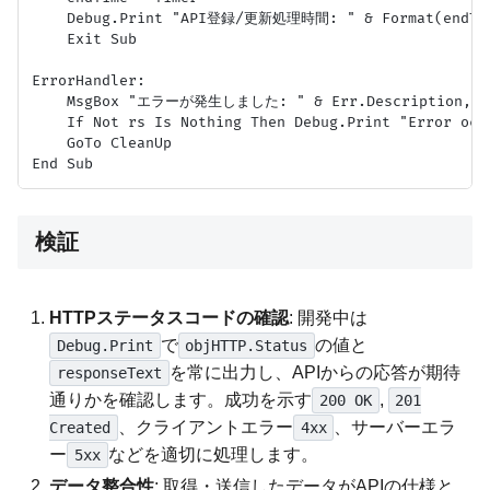
    Debug.Print "API登録/更新処理時間: " & Format(endTime
    Exit Sub

ErrorHandler:

    MsgBox "エラーが発生しました: " & Err.Description, vb
    If Not rs Is Nothing Then Debug.Print "Error occu
    GoTo CleanUp

検証
HTTPステータスコードの確認
: 開発中は
で
の値と
Debug.Print
objHTTP.Status
を常に出力し、APIからの応答が期待
responseText
通りかを確認します。成功を示す
,
200 OK
201
、クライアントエラー
、サーバーエラ
Created
4xx
ー
などを適切に処理します。
5xx
データ整合性
: 取得・送信したデータがAPIの仕様と