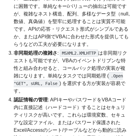
に困難です。単純なキー/バリューの抽出は可能です
が、複雑なネスト構造、配列、多様なデータ型（null,
数値、真偽値）を堅牢に処理することは実質不可能
です。APIの応答・リクエスト形式がシンプルである
か、またはAPI側でVBAに合わせた形式を提供しても
らうなどの工夫が必要になります。
非同期処理の複雑さ
:
は非同期リク
MSXML2.XMLHTTP
エストも可能ですが、VBAのイベントドリブンな特
性と組み合わせると、コールバック処理の実装が複
雑になります。単純なタスクでは同期処理 (
.Open
) を選択する方が実装が容易で
"GET", sURL, False
す。
認証情報の管理
: APIキーやパスワードをVBAコード
内に直接記述（ハードコード）することはセキュリ
ティリスクが高いです。これらは環境変数、セキュ
アな設定ファイル、またはパスワード保護された
Excel/Accessのシート/テーブルなどから動的に読み