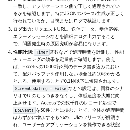
一致し、アプリケーション側で正しく処理されてい
るかを確認します。特にJSONのパース/生成が正しく
行われているか、目視またはログで検証します。
ログ出力
: リクエストURL、送信データ、受信応答、
エラーメッセージなどを詳細にログ出力すること
で、問題発生時の原因究明が容易になります。
性能計測
:
関数などで処理時間を計測し、性能
Timer
チューニングの効果を定量的に確認します。例え
ば、Excelへの10000行3列のデータ書き込みにおい
て、配列バッファを使用しない場合は約10秒かかる
ところ、使用することで0.1秒以下に短縮されます。
などの設定は、同様のシナ
ScreenUpdating = False
リオでUIのちらつきをなくし、体感速度を大幅に向
上させます。Accessでの数千件のレコード処理で
を50件ごとに挟むことで、全体の処理時間
DoEvents
はわずかに増加するものの、UIのフリーズが解消さ
れ、ユーザーがアプリケーションを操作できる状態