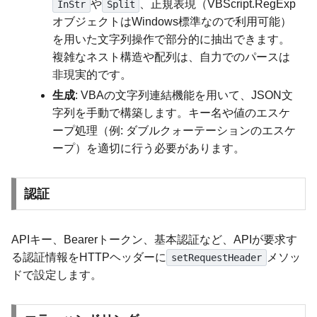
や
、正規表現（VBScript.RegExp
InStr
Split
オブジェクトはWindows標準なので利用可能）
を用いた文字列操作で部分的に抽出できます。
複雑なネスト構造や配列は、自力でのパースは
非現実的です。
生成
: VBAの文字列連結機能を用いて、JSON文
字列を手動で構築します。キー名や値のエスケ
ープ処理（例: ダブルクォーテーションのエスケ
ープ）を適切に行う必要があります。
認証
APIキー、Bearerトークン、基本認証など、APIが要求す
る認証情報をHTTPヘッダーに
メソッ
setRequestHeader
ドで設定します。