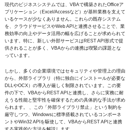
現代のビジネスシステムでは、VBAで構築されたOfficeア
プリケーション（Excel/Accessなど）が基幹業務を支えて
いるケースが少なくありません。これらの既存システム
を、クラウドサービスやWeb APIと連携させることで、業
務効率の向上やデータ活用の幅を広げることが求められて
います。特に、新しい外部サービスはREST API形式で提
供されることが多く、VBAからの連携は喫緊の課題とな
っています。
しかし、多くの企業環境ではセキュリティや管理上の理由
から、外部ライブラリ（特に独自にインストールが必要な
DLLやOCX）の導入が厳しく制限されています。この要
件の下で、VBAからREST APIと連携し、さらに実務に耐
えうる性能と堅牢性を確保するための具体的な手法が求め
られます。 、この「外部ライブラリ禁止」という制約を
厳守しつつ、Windowsに標準搭載されているコンポーネ
ントやWin32 APIを駆使して、VBAからREST APIと連携
する実践的な方法を解説します。