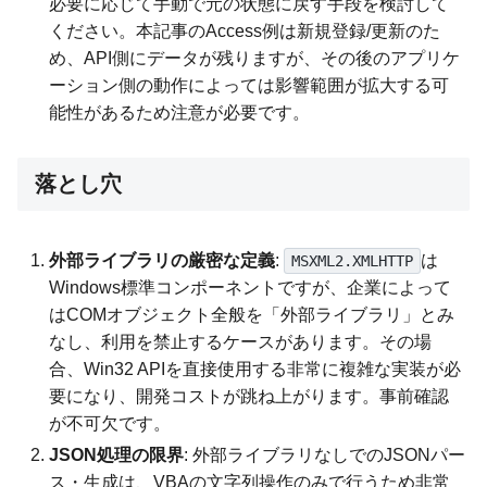
必要に応じて手動で元の状態に戻す手段を検討して
ください。本記事のAccess例は新規登録/更新のた
め、API側にデータが残りますが、その後のアプリケ
ーション側の動作によっては影響範囲が拡大する可
能性があるため注意が必要です。
落とし穴
外部ライブラリの厳密な定義
:
は
MSXML2.XMLHTTP
Windows標準コンポーネントですが、企業によって
はCOMオブジェクト全般を「外部ライブラリ」とみ
なし、利用を禁止するケースがあります。その場
合、Win32 APIを直接使用する非常に複雑な実装が必
要になり、開発コストが跳ね上がります。事前確認
が不可欠です。
JSON処理の限界
: 外部ライブラリなしでのJSONパー
ス・生成は、VBAの文字列操作のみで行うため非常