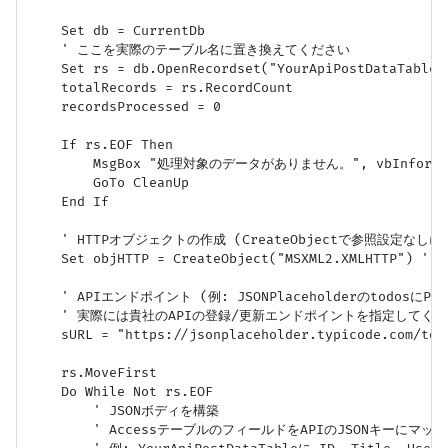
    Set db = CurrentDb

    ' ここを実際のテーブル名に置き換えてください

    Set rs = db.OpenRecordset("YourApiPostDataTable",
    totalRecords = rs.RecordCount

    recordsProcessed = 0

    If rs.EOF Then

        MsgBox "処理対象のデータがありません。", vbInformat
        GoTo CleanUp

    End If

    ' HTTPオブジェクトの作成 (CreateObjectで参照設定なしに
    Set objHTTP = CreateObject("MSXML2.XMLHTTP") ' 
    ' APIエンドポイント (例: JSONPlaceholderのtodosにPOST
    ' 実際には貴社のAPIの登録/更新エンドポイントを指定してくだ
    sURL = "https://jsonplaceholder.typicode.com/todo
    rs.MoveFirst

    Do While Not rs.EOF

        ' JSONボディを構築

        ' AccessテーブルのフィールドをAPIのJSONキーにマッピ