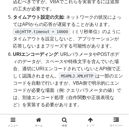
込むべきですが、VBAでこれらを実装するには追加
の工夫が必要です。
タイムアウト設定の欠如
: ネットワークの状況によっ
てはAPIからの応答が遅延することがあります。
（ミリ秒単位）のように
objHTTP.timeout = 10000
タイムアウトを設定しないと、アプリケーションが
応答しないままフリーズする可能性があります。
URIエンコーディング
: URLパラメータやPOSTボデ
ィのデータが、スペースや特殊文字を含んでいた場
合、適切にURIエンコードされていないとAPI側で正
しく認識されません。
は一部のエン
MSXML2.XMLHTTP
コードを自動で行いますが、VBA側で明示的にエン
コードが必要な場面（例: クエリパラメータの値）で
は、別途エンコード処理（自作関数や正規表現な
ど）を実装する必要があります。
まとめ
メニュー
ホーム
検索
トップ
サイドバー