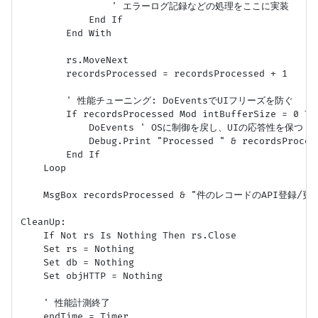
                ' エラーログ記録などの処理をここに実装

            End If

        End With

        rs.MoveNext

        recordsProcessed = recordsProcessed + 1

        ' 性能チューニング: DoEventsでUIフリーズを防ぐ

        If recordsProcessed Mod intBufferSize = 0 The
            DoEvents ' OSに制御を戻し、UIの応答性を保つ

            Debug.Print "Processed " & recordsProces
        End If

    Loop

    MsgBox recordsProcessed & "件のレコードのAPI登録/
CleanUp:

    If Not rs Is Nothing Then rs.Close

    Set rs = Nothing

    Set db = Nothing

    Set objHTTP = Nothing

    ' 性能計測終了

    endTime = Timer
