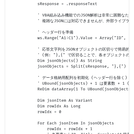
            sResponse = .responseText

            ' VBA組み込み機能でのJSON解析は非常に困難な
            ' 複雑なJSONには対応できませんが、外部ライブ
            ' ヘッダー行を準備

            ws.Range("A1:C1").Value = Array("ID", "Ti
            ' 応答文字列をJSONオブジェクトの区切りで簡易的に
            ' (例: "},{" で区切ることで、各オブジェクトの
            Dim jsonObjects() As String

            jsonObjects = Split(sResponse, "},{")

            ' データ格納用配列を初期化 (ヘッダー行を除く)

            ' UBound(jsonObjects) + 1 は要素数 + 1 
            ReDim dataArray(1 To UBound(jsonObjects)
            Dim jsonItem As Variant

            Dim rowIdx As Long

            rowIdx = 0

            For Each jsonItem In jsonObjects

                rowIdx = rowIdx + 1
