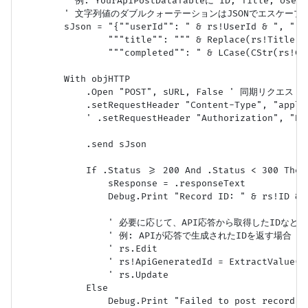
        ' 例: YourApiPostDataTableに ID, Title, U
        ' 文字列値のダブルクォーテーションはJSONでエスケープが
        sJson = "{""userId"": " & rs!UserId & ", " & 
                """title"": """ & Replace(rs!Title, "
                """completed"": " & LCase(CStr(rs!Com
        With objHTTP

            .Open "POST", sURL, False ' 同期リクエスト

            .setRequestHeader "Content-Type", "applic
            ' .setRequestHeader "Authorization", "
            .send sJson

            If .Status >= 200 And .Status < 300
                sResponse = .responseText

                Debug.Print "Record ID: " & rs!ID & 
                ' 必要に応じて、API応答から取得したIDなど
                ' 例: APIが応答で生成されたIDを返す場合

                ' rs.Edit

                ' rs!ApiGeneratedId = ExtractVal
                ' rs.Update

            Else

                Debug.Print "Failed to post record I