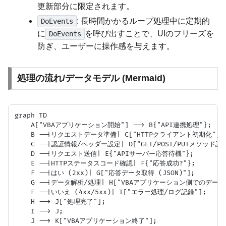
更新部分に限定されます。
: 長時間かかるループ処理中に定期的
DoEvents
に
を呼び出すことで、UIのフリーズを
DoEvents
防ぎ、ユーザーに操作感を与えます。
処理の流れ/データモデル (Mermaid)
graph TD

    A["VBAアプリケーション開始"] --> B{"API連携処理"};

    B --|リクエストデータ準備| C["HTTPクライアント初期化"];

    C --|認証情報/ヘッダー設定| D["GET/POST/PUTメソッド設定
    D --|リクエスト送信| E{"APIサーバー応答待機"};

    E --|HTTPステータスコード確認| F{"応答成功?"};

    F --|はい (2xx)| G["応答データ取得 (JSON)"];

    G --|データ解析/処理| H["VBAアプリケーション側でのデータ更
    F --|いいえ (4xx/5xx)| I["エラー処理/ログ記録"];

    H --> J["処理完了"];

    I --> J;
