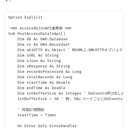
Option Explicit

'=== Access向けのAPI連携例 ===

Sub PostAccessDataToApi()

    Dim db As DAO.Database

    Dim rs As DAO.Recordset

    Dim objHTTP As Object ' MSXML2.XMLHTTPオブジェクト

    Dim sURL As String

    Dim sJson As String

    Dim sResponse As String

    Dim recordsProcessed As Long

    Dim totalRecords As Long

    Dim startTime As Double

    Dim endTime As Double

    Dim intBufferSize As Integer ' DoEvents呼び出
    intBufferSize = 50 ' 例: 50レコードごとにDoEvents
    ' 性能計測開始

    startTime = Timer

    On Error GoTo ErrorHandler
