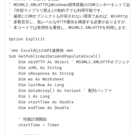
' MSXML2.XMLHTTPはWindows標準搭載のCOMコンポーネントであり
' 「外部ライブラリ禁止」の制約下でも利用可能です。

' 厳密にCOMオブジェクトも許容されない環境であれば、WinHttp APIをD
' 多数宣言し、低レベルなHTTP通信を構築する必要がありますが、こ
' 本コードでは実用性を重視し、MSXML2.XMLHTTPを利用します。

Option Explicit

'=== Excel向けのAPI連携例 ===

Sub GetPublicApiDataAndPopulateExcel()

    Dim objHTTP As Object ' MSXML2.XMLHTTPオブジェクト

    Dim sURL As String

    Dim sResponse As String

    Dim ws As Worksheet

    Dim lastRow As Long

    Dim dataArray() As Variant ' 配列バッファ

    Dim i As Long

    Dim startTime As Double

    Dim endTime As Double

    ' 性能計測開始

    startTime = Timer
