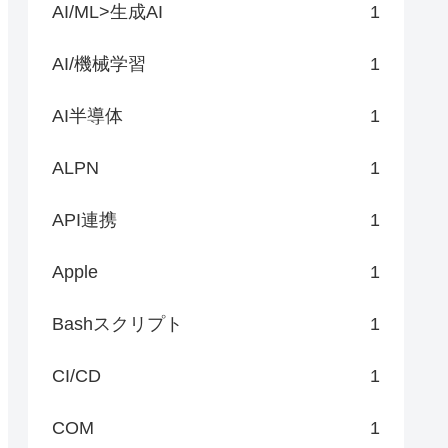
AI/ML>生成AI
1
AI/機械学習
1
AI半導体
1
ALPN
1
API連携
1
Apple
1
Bashスクリプト
1
CI/CD
1
COM
1