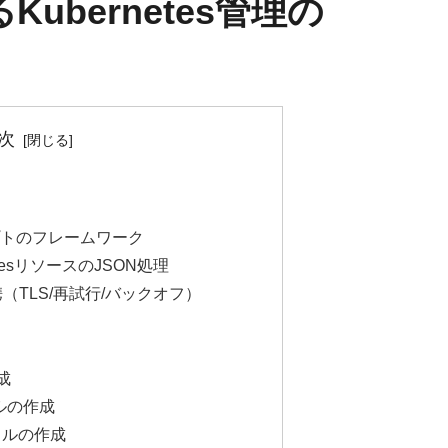
Kubernetes管理の
次
リプトのフレームワーク
netesリソースのJSON処理
I連携（TLS/再試行/バックオフ）
成
ァイルの作成
ファイルの作成