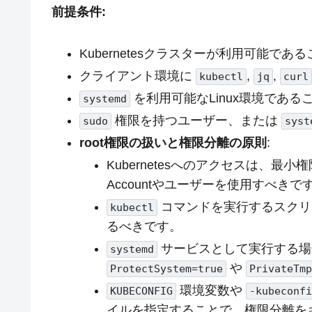
前提条件:
Kubernetesクラスターが利用可能であること (Mi
クライアント環境に
,
,
kubectl
jq
curl
を利用可能なLinux環境である
systemd
権限を持つユーザー、または
sudo
syst
root権限の扱いと権限分離の原則
:
Kubernetesへのアクセスは、最小
Accountやユーザーを使用すべきで
コマンドを実行するスクリプ
kubectl
るべきです。
サービスとして実行する場合
systemd
や
ProtectSystem=true
PrivateTm
環境変数や
KUBECONFIG
-kubeconf
イルを指定することで、権限分離を