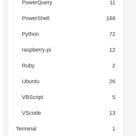
PowerQuery
11
PowerShell
168
Python
72
raspberry-pi
12
Ruby
2
Ubuntu
26
VBScript
5
VScode
13
Terminal
1