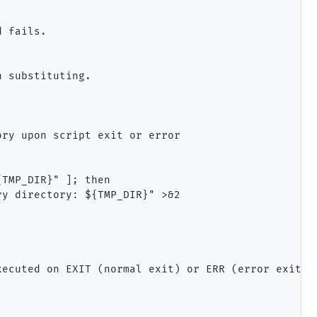
 fails.

 substituting.

ry upon script exit or error

TMP_DIR}" ]; then

y directory: ${TMP_DIR}" >&2

ecuted on EXIT (normal exit) or ERR (error exit)
