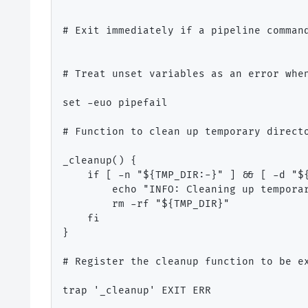
# Exit immediately if a pipeline command
# Treat unset variables as an error when
set -euo pipefail

# Function to clean up temporary directo
_cleanup() {

    if [ -n "${TMP_DIR:-}" ] && [ -d "${
        echo "INFO: Cleaning up temporar
        rm -rf "${TMP_DIR}"

    fi

}

# Register the cleanup function to be ex
trap '_cleanup' EXIT ERR
