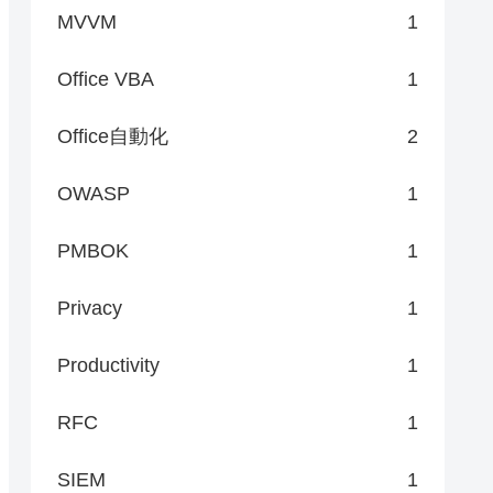
MVVM
1
Office VBA
1
Office自動化
2
OWASP
1
PMBOK
1
Privacy
1
Productivity
1
RFC
1
SIEM
1