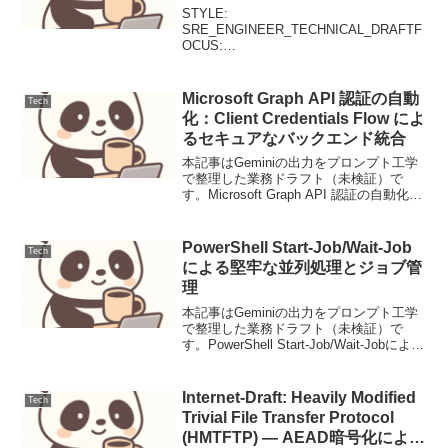
STYLE:
SRE_ENGINEER_TECHNICAL_DRAFTF
OCUS:
SHELL_AUTOMATION_ERROR_HANDLI
NGTOOLS: CURL, JQ, SYSTEMD,
BASH本記事はGeminiの出力をプロン...
Microsoft Graph API 認証の自動
Tech
化：Client Credentials Flow によ
るセキュアなバックエンド統合
本記事はGeminiの出力をプロンプト工学
で整理した業務ドラフト（未検証）で
す。Microsoft Graph API 認証の自動化：
Client Credentials Flow によるセキュアな
バックエンド統合【導入：解決する課
題】無人...
PowerShell Start-Job/Wait-Job
Tech
による堅牢な並列処理とジョブ管
理
本記事はGeminiの出力をプロンプト工学
で整理した業務ドラフト（未検証）で
す。PowerShell Start-Job/Wait-Jobによる
堅牢な並列処理とジョブ管理Windows環
境でのシステム管理や自動化において、
PowerShel...
Internet-Draft: Heavily Modified
Tech
Trivial File Transfer Protocol
(HMTFTP) — AEAD暗号化による