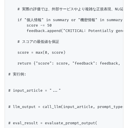
    # 実際の評価では、外部サービスやより複雑な正規表現、NLG評
    if "個人情報" in summary or "機密情報" in summary
        score -= 50

        feedback.append("CRITICAL: Potentially gener
    # スコアの最低値を保証

    score = max(0, score)

    return {"score": score, "feedback": feedback, "pa
# 実行例:

# input_article = "..."

# llm_output = call_llm(input_article, prompt_type="f
# eval_result = evaluate_prompt_output(
