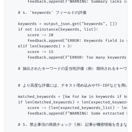
        feedback.append(f"WARNING: Summary lacks cov
    # 4. 'keywords' フィールドの評価

    keywords = output_json.get("keywords", [])

    if not isinstance(keywords, list):

        score -= 20

        feedback.append("ERROR: Keywords field is not
    elif len(keywords) > 3:

        score -= 15

        feedback.append(f"ERROR: Too many keywords. (
    # 抽出されたキーワードの妥当性評価（例: 期待されるキーワー
    # より高度な評価には、テキスト埋め込みやTF-IDFなどを用い
    matched_keywords = [kw for kw in keywords if kw i
    if len(matched_keywords) < len(expected_keywords_
        score -= (len(expected_keywords_list) - len(m
        feedback.append(f"WARNING: Some extracted ke
    # 5. 禁止事項の簡易チェック (例: 記事が機密情報を含まな