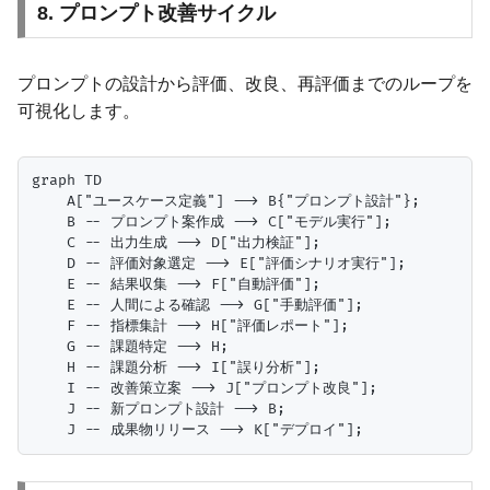
8. プロンプト改善サイクル
プロンプトの設計から評価、改良、再評価までのループを
可視化します。
graph TD

    A["ユースケース定義"] --> B{"プロンプト設計"};

    B -- プロンプト案作成 --> C["モデル実行"];

    C -- 出力生成 --> D["出力検証"];

    D -- 評価対象選定 --> E["評価シナリオ実行"];

    E -- 結果収集 --> F["自動評価"];

    E -- 人間による確認 --> G["手動評価"];

    F -- 指標集計 --> H["評価レポート"];

    G -- 課題特定 --> H;

    H -- 課題分析 --> I["誤り分析"];

    I -- 改善策立案 --> J["プロンプト改良"];

    J -- 新プロンプト設計 --> B;
