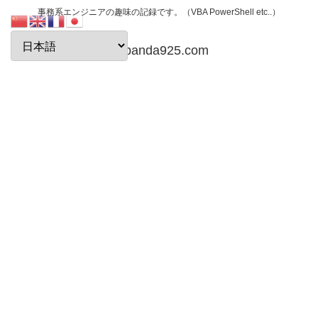
事務系エンジニアの趣味の記録です。（VBA PowerShell etc..）
papanda925.com