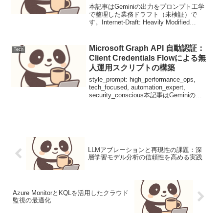
セキュアな軽量ファイル転送
本記事はGeminiの出力をプロンプト工学
で整理した業務ドラフト（未検証）で
す。Internet-Draft: Heavily Modified
Trivial File Transfer Protocol (HMTFTP)
— AEAD暗...
Microsoft Graph API 自動認証：
Tech
Client Credentials Flowによる無
人運用スクリプトの構築
style_prompt: high_performance_ops,
tech_focused, automation_expert,
security_conscious本記事はGeminiの出
力をプロンプト工学で整理した業務ドラ
フト（...
LLMアブレーションと再現性の課題：深
層学習モデル分析の信頼性を高める実践
Azure MonitorとKQLを活用したクラウド
監視の最適化