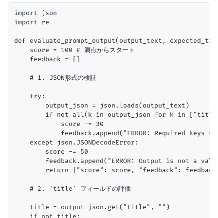
import json

import re

def evaluate_prompt_output(output_text, expected_tit
    score = 100 # 満点からスタート

    feedback = []

    # 1. JSON形式の検証

    try:

        output_json = json.loads(output_text)

        if not all(k in output_json for k in ["title"
            score -= 30

            feedback.append("ERROR: Required keys (t
    except json.JSONDecodeError:

        score -= 50

        feedback.append("ERROR: Output is not a valid
        return {"score": score, "feedback": feedback,
    # 2. 'title' フィールドの評価

    title = output_json.get("title", "")

    if not title:
