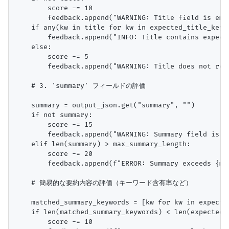
        score -= 10

        feedback.append("WARNING: Title field is empt
    if any(kw in title for kw in expected_title_keywo
        feedback.append("INFO: Title contains expecte
    else:

        score -= 5

        feedback.append("WARNING: Title does not refl
    # 3. 'summary' フィールドの評価

    summary = output_json.get("summary", "")

    if not summary:

        score -= 15

        feedback.append("WARNING: Summary field is em
    elif len(summary) > max_summary_length:

        score -= 20

        feedback.append(f"ERROR: Summary exceeds {ma
    # 簡易的な要約内容の評価（キーワード含有率など）

    matched_summary_keywords = [kw for kw in expecte
    if len(matched_summary_keywords) < len(expected_s
        score -= 10
