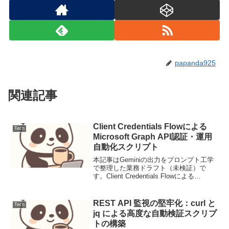
papanda925
関連記事
Client Credentials Flowによる
Tech
Microsoft Graph API認証・運用
自動化スクリプト
本記事はGeminiの出力をプロンプト工学
で整理した業務ドラフト（未検証）で
す。Client Credentials Flowによる
Microsoft Graph API認証・運用自動化ス
クリプト【導入：解決する課題】手動の
多要素認証や期限...
REST API 監視の堅牢化：curl と
Tech
jq による高度な自動検証スクリプ
トの構築