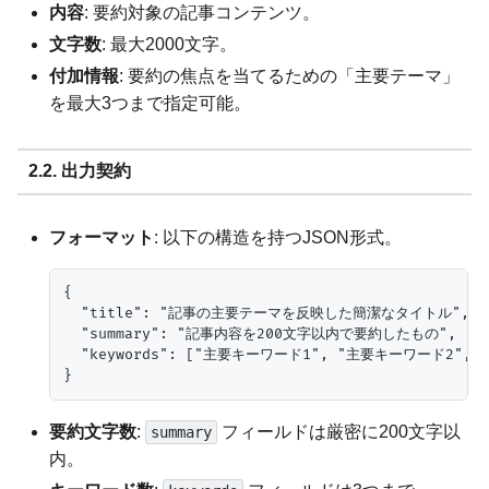
内容
: 要約対象の記事コンテンツ。
文字数
: 最大2000文字。
付加情報
: 要約の焦点を当てるための「主要テーマ」
を最大3つまで指定可能。
2.2. 出力契約
フォーマット
: 以下の構造を持つJSON形式。
{

  "title": "記事の主要テーマを反映した簡潔なタイトル",

  "summary": "記事内容を200文字以内で要約したもの",

  "keywords": ["主要キーワード1", "主要キーワード2", 
要約文字数
:
フィールドは厳密に200文字以
summary
内。