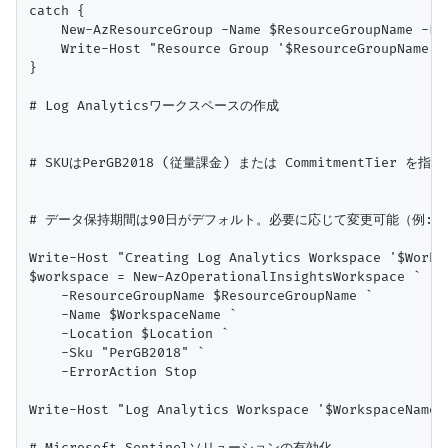
catch {

    New-AzResourceGroup -Name $ResourceGroupName -Lo
    Write-Host "Resource Group '$ResourceGroupName' c
}

# Log Analyticsワークスペースの作成

# SKUはPerGB2018 (従量課金) または CommitmentTier を指定
# データ保持期間は90日がデフォルト。必要に応じて変更可能（例: -Reten
Write-Host "Creating Log Analytics Workspace '$Worksp
$workspace = New-AzOperationalInsightsWorkspace `

    -ResourceGroupName $ResourceGroupName `

    -Name $WorkspaceName `

    -Location $Location `

    -Sku "PerGB2018" `

    -ErrorAction Stop

Write-Host "Log Analytics Workspace '$WorkspaceName'
# Microsoft Sentinelソリューションの有効化
