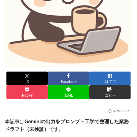
X
Facebook
はてブ
Pocket
LINE
コピー
2025.10.27
本記事は
Geminiの出力をプロンプト工学で整理した業務
ドラフト（未検証）
です。