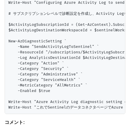
Write-Host "Configuring Azure Activity Log to send to
# サブスクリプションレベルで診断設定を作成し、Activity LogをLog
$ActivityLogSubscriptionId = (Get-AzContext).Subscrip
$ActivityLogDestinationWorkspaceId = $sentinelWor
New-AzDiagnosticSetting `

    -Name "SendActivityLogToSentinel" `

    -ResourceId "/subscriptions/$ActivityLogSubscript
    -Log AnalyticsDestinationId $ActivityLogDestinati
    -Category "Action" `

    -Category "Security" `

    -Category "Administrative" `

    -Category "ServiceHealth" `

    -MetricCategory "AllMetrics" `

    -Enabled $true

Write-Host "Azure Activity Log diagnostic setting cr
コメント: