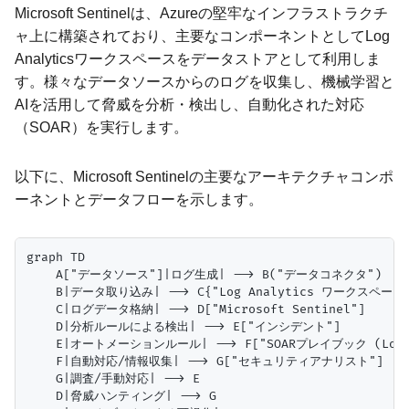
Microsoft Sentinelは、Azureの堅牢なインフラストラクチ
ャ上に構築されており、主要なコンポーネントとしてLog
Analyticsワークスペースをデータストアとして利用しま
す。様々なデータソースからのログを収集し、機械学習と
AIを活用して脅威を分析・検出し、自動化された対応
（SOAR）を実行します。
以下に、Microsoft Sentinelの主要なアーキテクチャコンポ
ーネントとデータフローを示します。
graph TD

    A["データソース"]|ログ生成| --> B("データコネクタ")

    B|データ取り込み| --> C{"Log Analytics ワークスペース"
    C|ログデータ格納| --> D["Microsoft Sentinel"]

    D|分析ルールによる検出| --> E["インシデント"]

    E|オートメーションルール| --> F["SOARプレイブック (Logic 
    F|自動対応/情報収集| --> G["セキュリティアナリスト"]

    G|調査/手動対応| --> E

    D|脅威ハンティング| --> G
