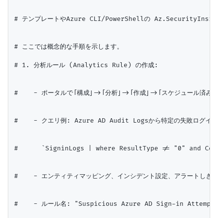
# テンプレートやAzure CLI/PowerShellの Az.Security
# ここでは概念的な手順を示します。

# 1. 分析ルール (Analytics Rule) の作成:

#    - ポータルで「構成」->「分析」->「作成」->「スケジュール済み
#    - クエリ例: Azure AD Audit Logsから特定の失敗ログ
#      `SigninLogs | where ResultType != "0" and Con
#    - エンティティマッピング、インシデント設定、アラートしきい
#    - ルール名: "Suspicious Azure AD Sign-in Attempt"