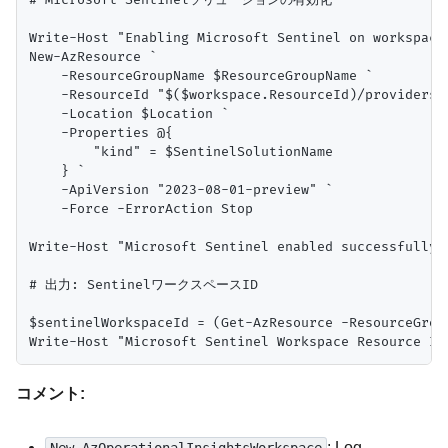
Write-Host "Enabling Microsoft Sentinel on workspace 
New-AzResource `

    -ResourceGroupName $ResourceGroupName `

    -ResourceId "$($workspace.ResourceId)/providers/
    -Location $Location `

    -Properties @{

        "kind" = $SentinelSolutionName

    } `

    -ApiVersion "2023-08-01-preview" `

    -Force -ErrorAction Stop

Write-Host "Microsoft Sentinel enabled successfully o
# 出力: SentinelワークスペースID

$sentinelWorkspaceId = (Get-AzResource -ResourceGrou
コメント:
: Log
New-AzOperationalInsightsWorkspace