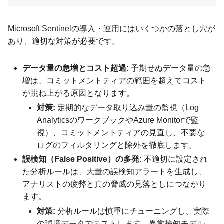
Microsoft Sentinelの導入・運用にはいくつかの落とし穴が
あり、適切な対策が必要です。
データ量の急増とコスト超過:
予期せぬデータ量の急
増は、コミットメントティアの範囲を超えてコスト
が跳ね上がる原因となります。
対策:
定期的なデータ取り込み量の監視（Log
AnalyticsのワークブックやAzure Monitorで監
視）、コミットメントティアの見直し、不要な
ログのフィルタリングと除外を徹底します。
誤検知（False Positive）の多発:
不適切に設定され
た分析ルールは、大量の誤検知アラートを生成し、
アナリストの疲弊と真の脅威の見落としにつながり
ます。
対策:
分析ルールは慎重にチューニングし、実際
の環境データでテストします。異常検知モデル