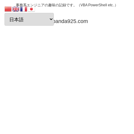
事務系エンジニアの趣味の記録です。（VBA PowerShell etc..）
papanda925.com