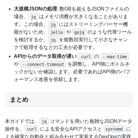
大規模JSONの処理
: 数GBを超えるJSONファイルの
場合、
はメモリ消費が大きくなることがありま
jq
す。この場合、
にはストリーミングパーサー機
jq
能がないため、
や
のような代替ツール
jello
gojq
を検討するか、
を複数回実行して小さなチャン
jq
クで処理するなどの工夫が必要です。
APIからのデータ取得が遅い
:
の
curl
--max-time
や
を調整し、API側にボトルネ
--connect-timeout
ックがないか確認します。必要であればAPI側のパフ
ォーマンス改善を依頼します。
まとめ
本ガイドでは、
コマンドを用いた複雑なJSONデータ
jq
操作を、
による安全なAPIアクセスと
に
curl
systemd
よる確実な自動化と組み合わせて実装するDevOpsの実践