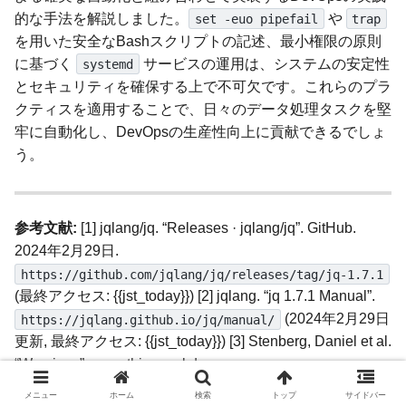
的な手法を解説しました。
や
set -euo pipefail
trap
を用いた安全なBashスクリプトの記述、最小権限の原則
に基づく
サービスの運用は、システムの安定性
systemd
とセキュリティを確保する上で不可欠です。これらのプラ
クティスを適用することで、日々のデータ処理タスクを堅
牢に自動化し、DevOpsの生産性向上に貢献できるでしょ
う。
参考文献:
[1] jqlang/jq. “Releases · jqlang/jq”. GitHub.
2024年2月29日.
https://github.com/jqlang/jq/releases/tag/jq-1.7.1
(最終アクセス: {{jst_today}}) [2] jqlang. “jq 1.7.1 Manual”.
(2024年2月29日
https://jqlang.github.io/jq/manual/
更新, 最終アクセス: {{jst_today}}) [3] Stenberg, Daniel et al.
“Warnings”. everything.curl.dev.
(最終ア
https://everything.curl.dev/using/warnings
メニュー
ホーム
検索
トップ
サイドバー