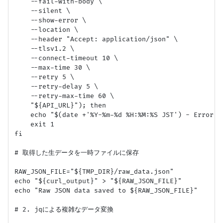
    --fail-with-body \

    --silent \

    --show-error \

    --location \

    --header "Accept: application/json" \

    --tlsv1.2 \

    --connect-timeout 10 \

    --max-time 30 \

    --retry 5 \

    --retry-delay 5 \

    --retry-max-time 60 \

    "${API_URL}"); then

    echo "$(date +'%Y-%m-%d %H:%M:%S JST') - Error: 
    exit 1

fi

# 取得した生データを一時ファイルに保存

RAW_JSON_FILE="${TMP_DIR}/raw_data.json"

echo "${curl_output}" > "${RAW_JSON_FILE}"

echo "Raw JSON data saved to ${RAW_JSON_FILE}"

# 2. jqによる複雑なデータ変換
