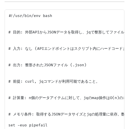
#!/usr/bin/env bash

# 目的: 外部APIからJSONデータを取得し、jqで整形してファイルに
# 入力: なし (APIエンドポイントはスクリプト内にハードコードまた
# 出力: 整形されたJSONファイル (.json)

# 前提: curl, jqコマンドが利用可能であること。

# 計算量: n個のデータアイテムに対して、jqのmap操作はO(n)の
# メモリ条件: 取得するJSONデータサイズとjqの処理量に依存。数G
set -euo pipefail
