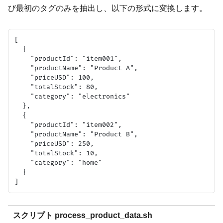
び最初のタグのみを抽出し、以下の形式に変換します。
[

  {

    "productId": "item001",

    "productName": "Product A",

    "priceUSD": 100,

    "totalStock": 80,

    "category": "electronics"

  },

  {

    "productId": "item002",

    "productName": "Product B",

    "priceUSD": 250,

    "totalStock": 10,

    "category": "home"

  }

スクリプト process_product_data.sh