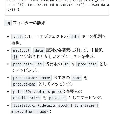
echo "$(date +'%Y-%m-%d %H:%M:%S JST') - JSON data p
フィルターの詳細:
jq
: ルートオブジェクトの
キーの配列を
.data
data
選択。
:
配列の各要素に対して、中括弧
map(...)
data
で定義された新しいオブジェクトを生成。
{}
: 各要素の
を
とし
productId: .id
id
productId
てマッピング。
: 各要素の
を
productName: .name
name
としてマッピング。
productName
: 各要素の
priceUSD: .details.price
を
としてマッピング。
details.price
priceUSD
totalStock: (.details.stock | to_entries |
:
map(.value) | add)