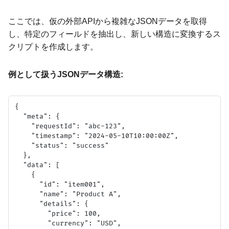
ここでは、仮の外部APIから複雑なJSONデータを取得
し、特定のフィールドを抽出し、新しい構造に変換するス
クリプトを作成します。
例として扱うJSONデータ構造:
{

  "meta": {

    "requestId": "abc-123",

    "timestamp": "2024-05-10T10:00:00Z",

    "status": "success"

  },

  "data": [

    {

      "id": "item001",

      "name": "Product A",

      "details": {

        "price": 100,

        "currency": "USD",
