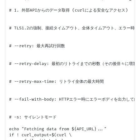
# 1. 外部APIからのデータ取得 (curlによる安全なアクセス)

# TLS1.2の強制、接続タイムアウト、全体タイムアウト、エラー時の
# --retry: 最大再試行回数

# --retry-delay: 最初のリトライまでの秒数（その後倍々に増加）
# --retry-max-time: リトライ全体の最大時間

# --fail-with-body: HTTPエラー時にエラーボディを出力して終了
# -s: サイレントモード

echo "Fetching data from ${API_URL}..."

if ! curl_output=$(curl \
