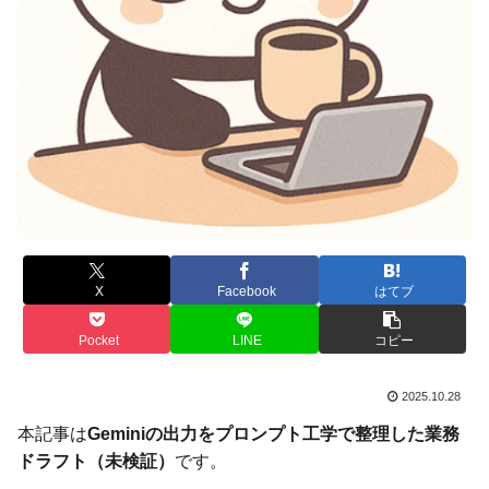
X
Facebook
はてブ
Pocket
LINE
コピー
2025.10.28
本記事は
Geminiの出力をプロンプト工学で整理した業務
ドラフト（未検証）
です。