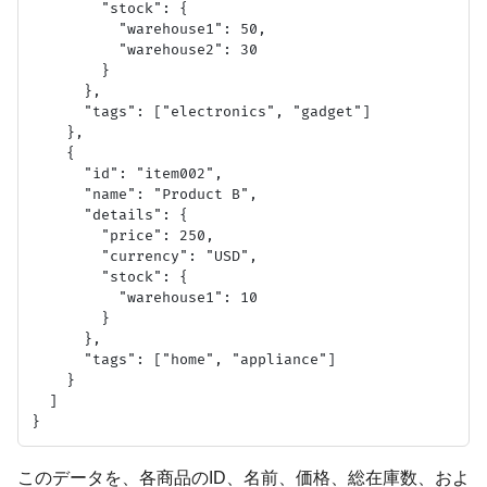
        "stock": {

          "warehouse1": 50,

          "warehouse2": 30

        }

      },

      "tags": ["electronics", "gadget"]

    },

    {

      "id": "item002",

      "name": "Product B",

      "details": {

        "price": 250,

        "currency": "USD",

        "stock": {

          "warehouse1": 10

        }

      },

      "tags": ["home", "appliance"]

    }

  ]

このデータを、各商品のID、名前、価格、総在庫数、およ