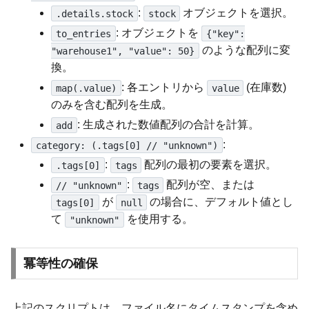
:
オブジェクトを選択。
.details.stock
stock
: オブジェクトを
to_entries
{"key":
のような配列に変
"warehouse1", "value": 50}
換。
: 各エントリから
(在庫数)
map(.value)
value
のみを含む配列を生成。
: 生成された数値配列の合計を計算。
add
:
category: (.tags[0] // "unknown")
:
配列の最初の要素を選択。
.tags[0]
tags
:
配列が空、または
// "unknown"
tags
が
の場合に、デフォルト値とし
tags[0]
null
て
を使用する。
"unknown"
冪等性の確保
上記のスクリプトは、ファイル名にタイムスタンプを含め