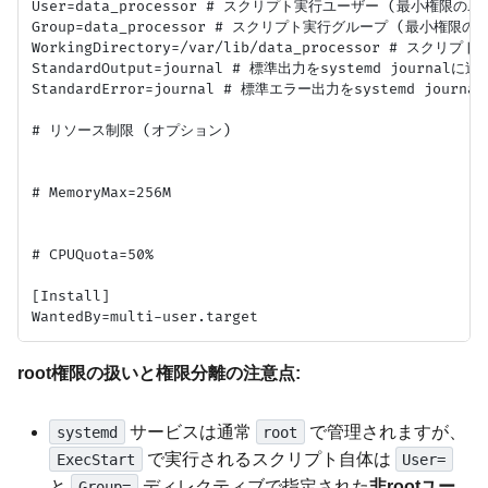
User=data_processor # スクリプト実行ユーザー (最小権限のユ
Group=data_processor # スクリプト実行グループ (最小権限の
WorkingDirectory=/var/lib/data_processor # スクリ
StandardOutput=journal # 標準出力をsystemd journalに送る
StandardError=journal # 標準エラー出力をsystemd journa
# リソース制限 (オプション)

# MemoryMax=256M

# CPUQuota=50%

[Install]

root権限の扱いと権限分離の注意点:
サービスは通常
で管理されますが、
systemd
root
で実行されるスクリプト自体は
ExecStart
User=
と
ディレクティブで指定された
非rootユー
Group=