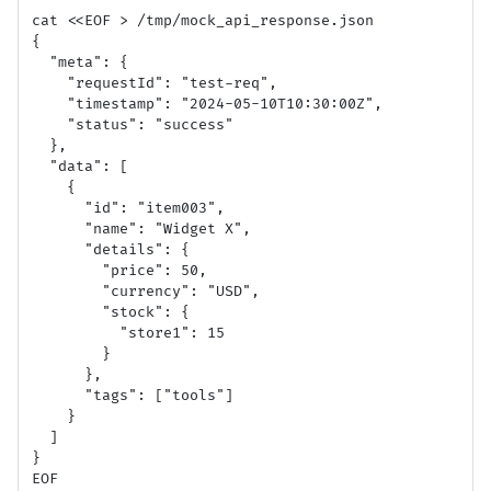
cat <<EOF > /tmp/mock_api_response.json

{

  "meta": {

    "requestId": "test-req",

    "timestamp": "2024-05-10T10:30:00Z",

    "status": "success"

  },

  "data": [

    {

      "id": "item003",

      "name": "Widget X",

      "details": {

        "price": 50,

        "currency": "USD",

        "stock": {

          "store1": 15

        }

      },

      "tags": ["tools"]

    }

  ]

}

EOF
