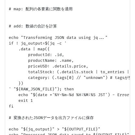
# map: 配列の各要素に関数を適用

# add: 数値の合計を計算

echo "Transforming JSON data using jq..."

if ! jq_output=$(jq -c '

    .data | map({

        productId: .id,

        productName: .name,

        priceUSD: .details.price,

        totalStock: (.details.stock | to_entries | ma
        category: (.tags[0] // "unknown") # t
    })

' "${RAW_JSON_FILE}"); then

    echo "$(date +'%Y-%m-%d %H:%M:%S JST') - Error: j
    exit 1

fi

# 変換されたJSONデータを出力ファイルに保存

echo "${jq_output}" > "${OUTPUT_FILE}"

echo "Processed JSON data saved to ${OUTPUT_FILE}"
