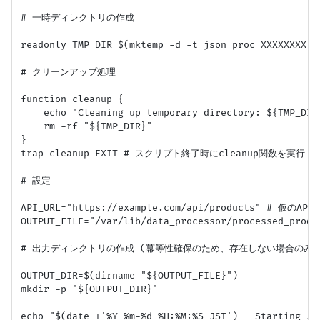
# 一時ディレクトリの作成

readonly TMP_DIR=$(mktemp -d -t json_proc_XXXXXXXX)

# クリーンアップ処理

function cleanup {

    echo "Cleaning up temporary directory: ${TMP_DIR}
    rm -rf "${TMP_DIR}"

}

trap cleanup EXIT # スクリプト終了時にcleanup関数を実行

# 設定

API_URL="https://example.com/api/products" # 仮のA
OUTPUT_FILE="/var/lib/data_processor/processed_produc
# 出力ディレクトリの作成 (冪等性確保のため、存在しない場合のみ作
OUTPUT_DIR=$(dirname "${OUTPUT_FILE}")

mkdir -p "${OUTPUT_DIR}"

echo "$(date +'%Y-%m-%d %H:%M:%S JST') - Starting JSO