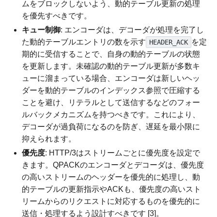
ムをブロックしないよう、動的テーブル更新の処理
を優先すべきです。
キュー制御
: エンコーダは、デコーダが処理を完了し
た動的テーブルエントリの数を示す
を定
HEADER_ACK
期的に受信することで、自身の動的テーブルの状態
を更新します。未確認の動的テーブル更新が多数キ
ューに溜まっている場合、エンコーダは新しいヘッ
ダーを動的テーブルのインデックス参照で圧縮する
ことを避け、リテラルとして送信するなどのフォー
ルバックメカニズムを持つべきです。これにより、
デコーダが過負荷になるのを防ぎ、遅延を最小限に
抑えられます。
優先度
: HTTP/3はストリームごとに優先度を設定で
きます。QPACKのエンコーダとデコーダは、優先度
の高いストリームのヘッダーを優先的に処理し、動
的テーブルの更新指示やACKも、優先度の高いスト
リームからのリクエストに対応するものを優先的に
送信・処理するよう設計すべきです [3]。