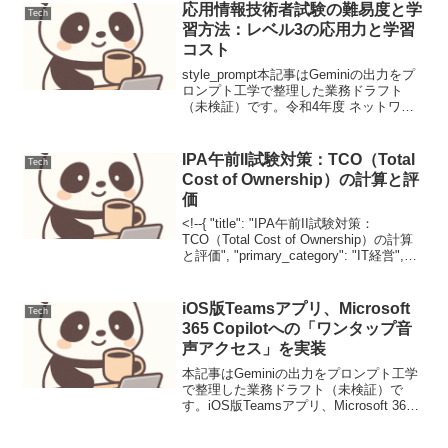
応用情報技術者試験の難易度と学
Tech
習方法：レベル3の応用力と学習
コスト
style_prompt本記事はGeminiの出力をプ
ロンプト工学で整理した業務ドラフト
（未検証）です。令和4年度 ネットワー
クスペシャリスト 午前Ⅱ 問5：公開鍵暗
号方式における鍵長の選択この問題は、
公開鍵暗号（RSA）と共通鍵暗号（AE...
IPA午前II試験対策：TCO（Total
Tech
Cost of Ownership）の計算と評
価
<!--{ "title": "IPA午前II試験対策：
TCO（Total Cost of Ownership）の計算
と評価", "primary_category": "IT経営",
"secondary_categories": , "...
iOS版Teamsアプリ、Microsoft
Tech
365 Copilotへの「ワンタップ音
声アクセス」を実装
本記事はGeminiの出力をプロンプト工学
で整理した業務ドラフト（未検証）で
す。iOS版Teamsアプリ、Microsoft 365
Copilotへの「ワンタップ音声アクセス」
を実装iOS版TeamsにCopilotへのワンタ