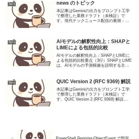
ップ音声アク...
news のトピック
Tech
本記事はGeminiの出力をプロンプト工学
で整理した業務ドラフト（未検証）で
す。現代テックニュース配信の裏側：
LLMとパーソナライゼーションが織りな
す情報体験ニュース要点事実現代のニュ
ース配信サービスは、単に記事を公開す
るだけでなく、ユーザ...
AIモデルの解釈性向上：SHAPと
Tech
LIMEによる包括的比較
AIモデルの解釈性向上：SHAPとLIMEに
よる包括的比較要点（3行）SHAPとLIME
は、AIモデルの予測根拠を説明する主要
な解釈手法であり、それぞれの特性を理
解することで、より信頼性の高いモデル
運用が可能になります。SHAPはゲーム
QUIC Version 2 (RFC 9369) 解説
Tech
理論...
本記事はGeminiの出力をプロンプト工学
で整理した業務ドラフト（未検証）で
す。QUIC Version 2 (RFC 9369) 解説
QUIC (Quick UDP Internet Connections)
は、TCPが抱える様々な課題...
PowerShell Register-ObjectEvent で堅牢