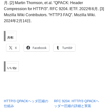
月. [2] Martin Thomson, et al. “QPACK: Header
Compression for HTTP/3”. RFC 9204. IETF. 2022年6月. [3]
Mozilla Wiki Contributors. “HTTP3 FAQ”. Mozilla Wiki.
2024年2月14日.
共有:
X
Facebook
Tumblr
いいね:
HTTP/3 QPACKヘッダ圧縮の
RFC 9204: HTTP/3 QPACKヘ
仕組み
ッダー圧縮の詳細と実装