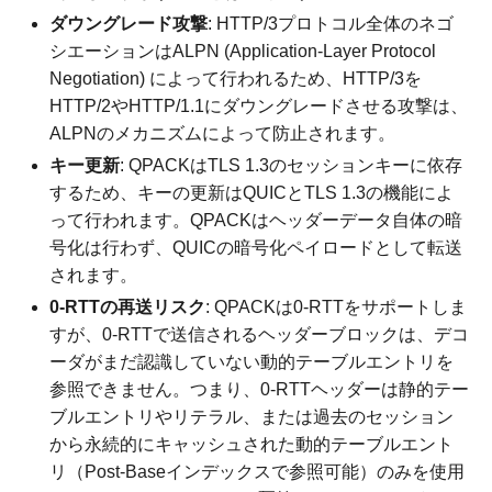
ダウングレード攻撃
: HTTP/3プロトコル全体のネゴ
シエーションはALPN (Application-Layer Protocol
Negotiation) によって行われるため、HTTP/3を
HTTP/2やHTTP/1.1にダウングレードさせる攻撃は、
ALPNのメカニズムによって防止されます。
キー更新
: QPACKはTLS 1.3のセッションキーに依存
するため、キーの更新はQUICとTLS 1.3の機能によ
って行われます。QPACKはヘッダーデータ自体の暗
号化は行わず、QUICの暗号化ペイロードとして転送
されます。
0-RTTの再送リスク
: QPACKは0-RTTをサポートしま
すが、0-RTTで送信されるヘッダーブロックは、デコ
ーダがまだ認識していない動的テーブルエントリを
参照できません。つまり、0-RTTヘッダーは静的テー
ブルエントリやリテラル、または過去のセッション
から永続的にキャッシュされた動的テーブルエント
リ（Post-Baseインデックスで参照可能）のみを使用