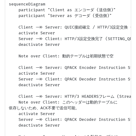
sequenceDiagram

    participant "Client as エンコーダ (送信側)"

    participant "Server as デコーダ (受信側)"

    Client ->> Server: QUIC接続確立 / HTTP/3設定交換 (AL
    activate Server

    Server ->> Client: HTTP/3設定交換完了 (SETTING_QPAC
    deactivate Server

    Note over Client: 動的テーブルは初期状態で空

    Client ->> Server: QPACK Encoder Instruction Str
    activate Server

    Server ->> Client: QPACK Decoder Instruction Str
    deactivate Server

    Client ->> Server: HTTP/3 HEADERSフレーム (Stream A
    Note over Client: このヘッダーは動的テーブルに
依存しないため、ACK不要で送信可能。

    activate Server

    Server ->> Client: QPACK Decoder Instruction Str
    deactivate Server
