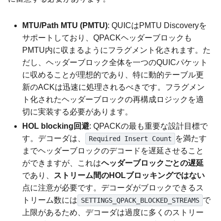
MTU/Path MTU (PMTU)
: QUICはPMTU Discoveryを
サポートしており、QPACKヘッダーブロックも
PMTU内に収まるようにフラグメント化されます。た
だし、ヘッダーブロック全体を一つのQUICパケット
に収めることが理想的であり、特に動的テーブル更
新のACKは迅速に処理されるべきです。フラグメン
ト化されたヘッダーブロックの再構成ロジックを適
切に実装する必要があります。
HOL blocking回避
: QPACKの最も重要な設計目標で
す。デコーダは、
を満たす
Required Insert Count
までヘッダーブロックのデコードを遅延させること
ができますが、これは
ヘッダーブロックごとの遅延
であり、
ストリーム間のHOLブロッキングではない
点に注意が必要です。デコーダがブロックできるス
トリーム数には
で
SETTINGS_QPACK_BLOCKED_STREAMS
上限があるため、デコーダは過度に多くのストリー