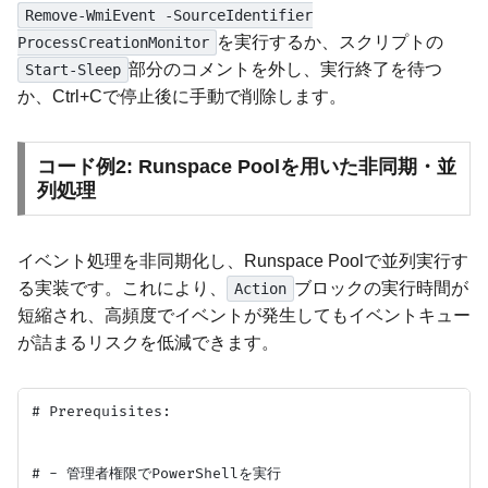
Remove-WmiEvent -SourceIdentifier
を実行するか、スクリプトの
ProcessCreationMonitor
部分のコメントを外し、実行終了を待つ
Start-Sleep
か、Ctrl+Cで停止後に手動で削除します。
コード例2: Runspace Poolを用いた非同期・並
列処理
イベント処理を非同期化し、Runspace Poolで並列実行す
る実装です。これにより、
ブロックの実行時間が
Action
短縮され、高頻度でイベントが発生してもイベントキュー
が詰まるリスクを低減できます。
# Prerequisites:

# - 管理者権限でPowerShellを実行
