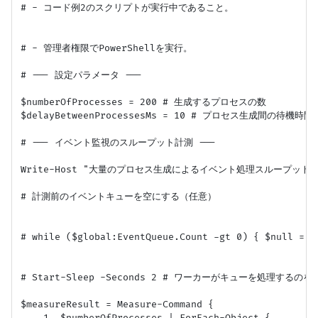
# - コード例2のスクリプトが実行中であること。

# - 管理者権限でPowerShellを実行。

# --- 設定パラメータ ---

$numberOfProcesses = 200 # 生成するプロセスの数

$delayBetweenProcessesMs = 10 # プロセス生成間の待機時間
# --- イベント監視のスループット計測 ---

Write-Host "大量のプロセス生成によるイベント処理スループット計測を開始
# 計測前のイベントキューを空にする（任意）

# while ($global:EventQueue.Count -gt 0) { $null = $
# Start-Sleep -Seconds 2 # ワーカーがキューを処理するのを待
$measureResult = Measure-Command {
