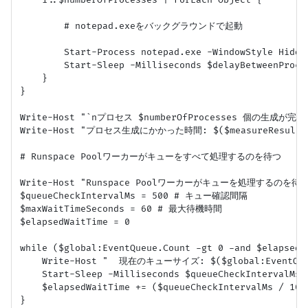
    1..$numberOfProcesses | ForEach-Object {

        # notepad.exeをバックグラウンドで起動

        Start-Process notepad.exe -WindowStyle Hidde
        Start-Sleep -Milliseconds $delayBetweenProces
    }

}

Write-Host "`nプロセス $numberOfProcesses 個の生成が完了し
Write-Host "プロセス生成にかかった時間: $($measureResult.Tot
# Runspace Poolワーカーがキューをすべて処理するのを待つ

Write-Host "Runspace Poolワーカーがキューを処理するのを待機して
$queueCheckIntervalMs = 500 # キュー確認間隔

$maxWaitTimeSeconds = 60 # 最大待機時間

$elapsedWaitTime = 0

while ($global:EventQueue.Count -gt 0 -and $elapsedW
    Write-Host "  現在のキューサイズ: $($global:EventQueue
    Start-Sleep -Milliseconds $queueCheckIntervalMs

    $elapsedWaitTime += ($queueCheckIntervalMs / 1000
}
