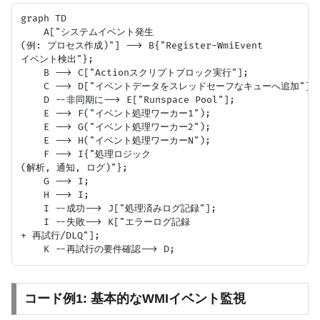
graph TD

    A["システムイベント発生
(例: プロセス作成)"] --> B{"Register-WmiEvent
イベント検出"};

    B --> C["Actionスクリプトブロック実行"];

    C --> D["イベントデータをスレッドセーフなキューへ追加"];

    D --非同期に--> E["Runspace Pool"];

    E --> F("イベント処理ワーカー1");

    E --> G("イベント処理ワーカー2");

    E --> H("イベント処理ワーカーN");

    F --> I{"処理ロジック
(解析, 通知, ログ)"};

    G --> I;

    H --> I;

    I --成功--> J["処理済みログ記録"];

    I --失敗--> K["エラーログ記録
+ 再試行/DLQ"];

コード例1: 基本的なWMIイベント監視