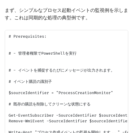
まず、シンプルなプロセス起動イベントの監視例を示しま
す。これは同期的な処理の典型例です。
# Prerequisites:

# - 管理者権限でPowerShellを実行

# - イベントを捕捉するたびにメッセージが出力されます。

# イベント購読の識別子

$sourceIdentifier = "ProcessCreationMonitor"

# 既存の購読を削除してクリーンな状態にする

Get-EventSubscriber -SourceIdentifier $sourceIdentifi
Remove-WmiEvent -SourceIdentifier $sourceIdentifier -
Write-Host "プロセス作成イベントの監視を開始します..." -Foregro