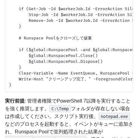
    if (Get-Job -Id $workerJob.Id -ErrorAction Silent
        Stop-Job -Id $workerJob.Id -ErrorAction Silen
        Remove-Job -Id $workerJob.Id -ErrorAction Sil
    }

    # Runspace Poolをクローズして破棄

    if ($global:RunspacePool -and $global:RunspacePo
        $global:RunspacePool.Close()

        $global:RunspacePool.Dispose()

    }

    Clear-Variable -Name EventQueue, RunspacePool -S
    Write-Host "クリーンアップ完了。" -ForegroundColor Re
実行前提
: 管理者権限でPowerShell 7以降を実行すること
を強く推奨します。
フォルダが存在しない場合
C:\Temp
は作成してください。スクリプト実行後、
notepad.exe
などのプロセスを起動すると、イベントがキューに追加さ
れ、Runspace Poolで並列処理された結果が