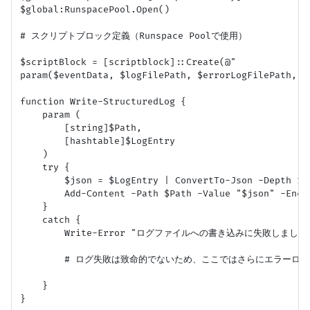
$global:RunspacePool.Open()

# スクリプトブロック定義（Runspace Poolで使用）

$scriptBlock = [scriptblock]::Create(@"

param($eventData, $logFilePath, $errorLogFilePath, $
function Write-StructuredLog {

    param (

        [string]$Path,

        [hashtable]$LogEntry

    )

    try {

        $json = $LogEntry | ConvertTo-Json -Depth 100
        Add-Content -Path $Path -Value "$json" -Enco
    }

    catch {

        Write-Error "ログファイルへの書き込みに失敗しました: $($
        # ログ失敗は致命的でないため、ここではさらにエラーログ
    }

}
