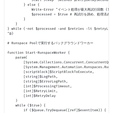
        } else {

            Write-Error "イベント処理が最大再試行回数 ($retr
            $processed = $true # 再試行を諦め、処
        }

    }

} while (-not $processed -and $retries -lt $retryLimi
"@)

# Runspace Poolで実行するバックグラウンドワーカー

function Start-RunspaceWorker {

    param(

        [System.Collections.Concurrent.ConcurrentQueu
        [System.Management.Automation.Runspaces.Runsp
        [scriptblock]$ScriptBlockToExecute,

        [string]$LogPath,

        [string]$ErrorLogPath,

        [int]$ProcessingTimeout,

        [int]$RetryLimit,

        [int]$RetryDelay

    )

    while ($true) {

        if ($Queue.TryDequeue([ref]$eventItem)) {
