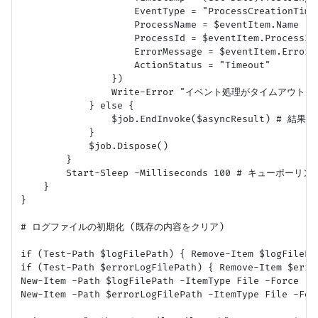
                    EventType = "ProcessCreationTimeo
                    ProcessName = $eventItem.Name

                    ProcessId = $eventItem.ProcessId

                    ErrorMessage = $eventItem.ErrorMe
                    ActionStatus = "Timeout"

                })

                Write-Error "イベント処理がタイムアウトしました。
            } else {

                $job.EndInvoke($asyncResult)
            }

            $job.Dispose()

        }

        Start-Sleep -Milliseconds 100 # キューポーリン
    }

}

# ログファイルの初期化 (既存の内容をクリア)

if (Test-Path $logFilePath) { Remove-Item $logFilePat
if (Test-Path $errorLogFilePath) { Remove-Item $error
New-Item -Path $logFilePath -ItemType File -Force | O
New-Item -Path $errorLogFilePath -ItemType File -Forc