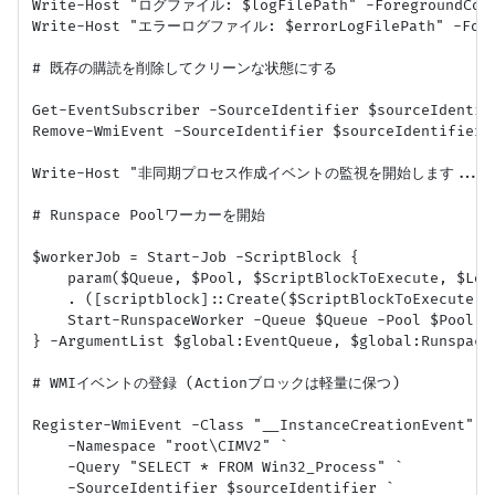
Write-Host "ログファイル: $logFilePath" -ForegroundColo
Write-Host "エラーログファイル: $errorLogFilePath" -Foreg
# 既存の購読を削除してクリーンな状態にする

Get-EventSubscriber -SourceIdentifier $sourceIdentif
Remove-WmiEvent -SourceIdentifier $sourceIdentifier -
Write-Host "非同期プロセス作成イベントの監視を開始します..." -For
# Runspace Poolワーカーを開始

$workerJob = Start-Job -ScriptBlock {

    param($Queue, $Pool, $ScriptBlockToExecute, $Log
    . ([scriptblock]::Create($ScriptBlockToExecut
    Start-RunspaceWorker -Queue $Queue -Pool $Pool -
} -ArgumentList $global:EventQueue, $global:Runspace
# WMIイベントの登録 (Actionブロックは軽量に保つ)

Register-WmiEvent -Class "__InstanceCreationEvent" `

    -Namespace "root\CIMV2" `

    -Query "SELECT * FROM Win32_Process" `

    -SourceIdentifier $sourceIdentifier `
