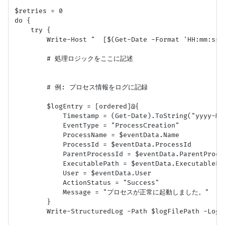
$retries = 0

do {

    try {

        Write-Host "  [$(Get-Date -Format 'HH:mm:s
        # 処理ロジックをここに記述

        # 例: プロセス情報をログに記録

        $logEntry = [ordered]@{

            Timestamp = (Get-Date).ToString("yyyy-MM-
            EventType = "ProcessCreation"

            ProcessName = $eventData.Name

            ProcessId = $eventData.ProcessId

            ParentProcessId = $eventData.ParentProces
            ExecutablePath = $eventData.ExecutablePat
            User = $eventData.User

            ActionStatus = "Success"

            Message = "プロセスが正常に起動しました。"

        }

        Write-StructuredLog -Path $logFilePath -LogEn