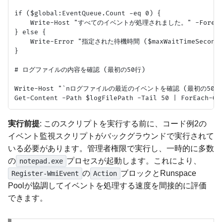
if ($global:EventQueue.Count -eq 0) {

    Write-Host "すべてのイベントが処理されました。" -Foregrou
} else {

    Write-Error "指定された待機時間 ($maxWaitTimeSec
}

# ログファイルの内容を確認 (最初の50行)

Write-Host "`nログファイルの最近のイベントを確認 (最初の50行):" -
実行前提
: このスクリプトを実行する前に、コード例2の
イベント監視スクリプトがバックグラウンドで実行されて
いる必要があります。管理者権限で実行し、一時的に多数
の
プロセスが起動します。これにより、
notepad.exe
の
ブロックとRunspace
Register-WmiEvent
Action
Poolが協調してイベントを処理する速度を間接的に評価
できます。