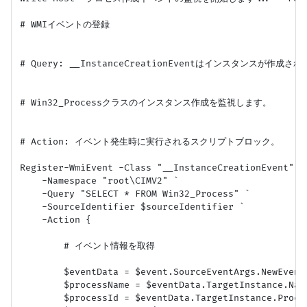
# WMIイベントの登録

# Query: __InstanceCreationEventはインスタンスが作
# Win32_Processクラスのインスタンス作成を監視します。

# Action: イベント発生時に実行されるスクリプトブロック。

Register-WmiEvent -Class "__InstanceCreationEvent" `

    -Namespace "root\CIMV2" `

    -Query "SELECT * FROM Win32_Process" `

    -SourceIdentifier $sourceIdentifier `

    -Action {

        # イベント情報を取得

        $eventData = $event.SourceEventArgs.NewEvent

        $processName = $eventData.TargetInstance.Name
        $processId = $eventData.TargetInstance.Proces