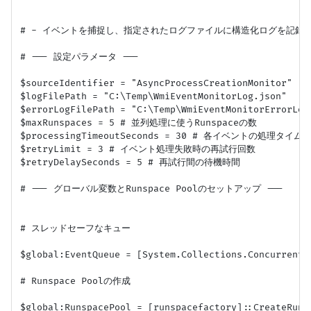
# - イベントを捕捉し、指定されたログファイルに構造化ログを記録し
# --- 設定パラメータ ---

$sourceIdentifier = "AsyncProcessCreationMonitor"

$logFilePath = "C:\Temp\WmiEventMonitorLog.json"

$errorLogFilePath = "C:\Temp\WmiEventMonitorErrorLog.
$maxRunspaces = 5 # 並列処理に使うRunspaceの数

$processingTimeoutSeconds = 30 # 各イベントの処理タイムア
$retryLimit = 3 # イベント処理失敗時の再試行回数

$retryDelaySeconds = 5 # 再試行間の待機時間

# --- グローバル変数とRunspace Poolのセットアップ ---

# スレッドセーフなキュー

$global:EventQueue = [System.Collections.Concurrent.C
# Runspace Poolの作成

$global:RunspacePool = [runspacefactory]::CreateRunsp