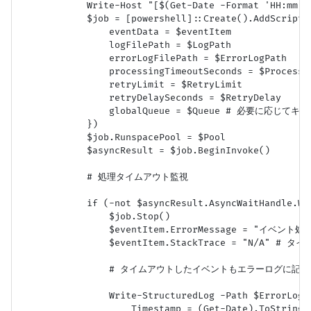
            Write-Host "[$(Get-Date -Format 'HH:m
            $job = [powershell]::Create().AddScript(
                eventData = $eventItem

                logFilePath = $LogPath

                errorLogFilePath = $ErrorLogPath

                processingTimeoutSeconds = $Processin
                retryLimit = $RetryLimit

                retryDelaySeconds = $RetryDelay

                globalQueue = $Queue # 必要に応じて
            })

            $job.RunspacePool = $Pool

            $asyncResult = $job.BeginInvoke()

            # 処理タイムアウト監視

            if (-not $asyncResult.AsyncWaitHandle.Wa
                $job.Stop()

                $eventItem.ErrorMessage = "イベ
                $eventItem.StackTrace = "N/A"
                # タイムアウトしたイベントもエラーログに記録

                Write-StructuredLog -Path $ErrorLogPa
                    Timestamp = (Get-Date).ToString("