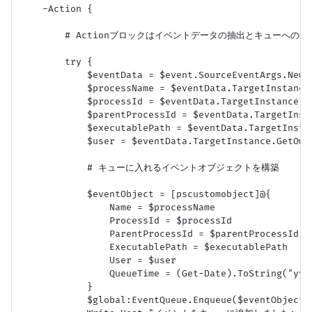
    -Action {

        # Actionブロックはイベントデータの抽出とキューへの追
        try {

            $eventData = $event.SourceEventArgs.NewEv
            $processName = $eventData.TargetInstance.
            $processId = $eventData.TargetInstance.Pr
            $parentProcessId = $eventData.TargetInsta
            $executablePath = $eventData.TargetInstan
            $user = $eventData.TargetInstance.GetOwne
            # キューに入れるイベントオブジェクトを構築

            $eventObject = [pscustomobject]@{

                Name = $processName

                ProcessId = $processId

                ParentProcessId = $parentProcessId

                ExecutablePath = $executablePath

                User = $user

                QueueTime = (Get-Date).ToString("yyyy
            }

            $global:EventQueue.Enqueue($eventObject)
