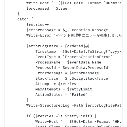
        Write-Host "  [$(Get-Date -Format 'HH:mm:s
        $processed = $true

    }

    catch {

        $retries++

        $errorMessage = $_.Exception.Message

        Write-Error "イベント処理中にエラーが発生しました (PID: $
        $errorLogEntry = [ordered]@{

            Timestamp = (Get-Date).ToString("yyyy-MM-
            EventType = "ProcessCreationError"

            ProcessName = $eventData.Name

            ProcessId = $eventData.ProcessId

            ErrorMessage = $errorMessage

            StackTrace = $_.ScriptStackTrace

            Attempt = $retries

            MaxAttempts = $retryLimit

            ActionStatus = "Failed"

        }

        Write-StructuredLog -Path $errorLogFilePath -
        if ($retries -lt $retryLimit) {

            Write-Host "  [$(Get-Date -Format 'HH:
            Start-Sleep -Seconds $retryDelaySeconds
