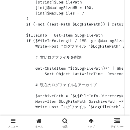
        [string]$LogFilePath,

        [int]$MaxLogSizeMB = 100,

        [int]$MaxLogFiles = 7

    )

    if (-not (Test-Path $LogFilePath)) { return }
    $fileInfo = Get-Item $LogFilePath

    if ($fileInfo.Length / 1MB -ge $MaxLogSizeMB)
        Write-Host "ログファイル '$LogFilePath
        # 古いログファイルを削除

        Get-ChildItem "$($LogFilePath)*" | Where-
            Sort-Object LastWriteTime -Descending
        # 現在のログファイルをアーカイブ

        $archivePath = "$($fileInfo.DirectoryName
        Move-Item $LogFilePath $archivePath -Forc
        Write-Host "ログファイル '$LogFilePath' 
        # 新しい空のログファイルを作成

メニュー
ホーム
検索
トップ
サイドバー
        New-Item -Path $LogFilePath -ItemType Fil