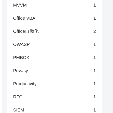
MVVM
1
Office VBA
1
Office自動化
2
OWASP
1
PMBOK
1
Privacy
1
Productivity
1
RFC
1
SIEM
1