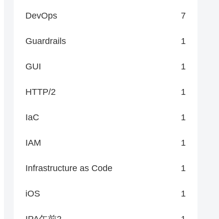
DevOps
7
Guardrails
1
GUI
1
HTTP/2
1
IaC
1
IAM
1
Infrastructure as Code
1
iOS
1
IPA午前2
1