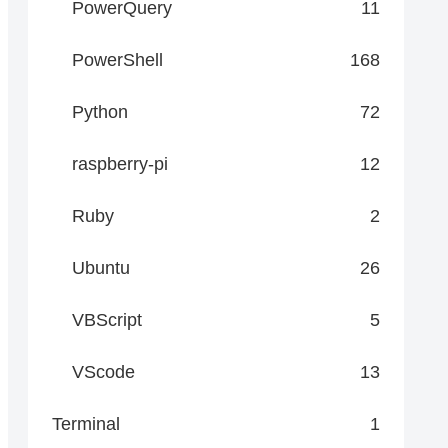
PowerQuery
11
PowerShell
168
Python
72
raspberry-pi
12
Ruby
2
Ubuntu
26
VBScript
5
VScode
13
Terminal
1