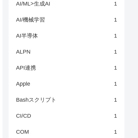
AI/ML>生成AI
1
AI/機械学習
1
AI半導体
1
ALPN
1
API連携
1
Apple
1
Bashスクリプト
1
CI/CD
1
COM
1