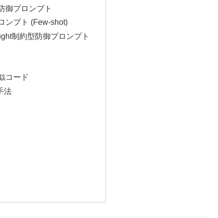
防御プロンプト
プト (Few-shot)
Thought制約型防御プロンプト
似コード
手法