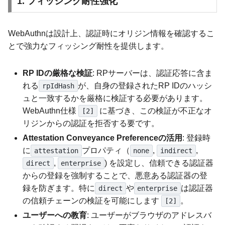
1. フィッシング耐性強化
WebAuthnは設計上、認証時にオリジン情報を確認するこ
とで強力なフィッシング耐性を提供します。
RP IDの厳格な検証
: RPサーバーは、認証応答に含ま
れる
が、自身の登録されたRP IDのハッシ
rpIdHash
ュと一致するかを厳格に検証する必要があります。
WebAuthn仕様
に基づき、この検証が不正なオ
[2]
リジンからの認証を拒否する要です。
Attestation Conveyance Preferenceの活用
: 登録時
に
プロパティ（
,
,
attestation
none
indirect
,
) を設定し、信頼できる認証器
direct
enterprise
からの登録を強制することで、悪意ある認証器の登
録を防ぎます。特に
や
は認証器
direct
enterprise
の信頼チェーンの検証を可能にします
。
[2]
ユーザーへの教育
: ユーザーがブラウザのアドレスバ