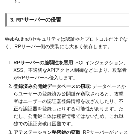
す。
3. RPサーバーの侵害
WebAuthnのセキュリティは認証器とプロトコルだけでな
く、RPサーバー側の実装にも大きく依存します。
RPサーバーの脆弱性を悪用
: SQLインジェクション、
XSS、不適切なAPIアクセス制御などにより、攻撃者
がRPサーバーへ侵入します。
登録済み公開鍵データベースの窃取
: データベースか
らユーザーの登録済み公開鍵が窃取されると、攻撃
者はユーザーの認証器登録情報を改ざんしたり、不
正な認証器を登録したりする可能性があります。た
だし、公開鍵自体は秘密情報ではないため、これ単
独での認証突破は困難です。
アテステーション秘密鍵の窃取
: RPサーバーがアテス