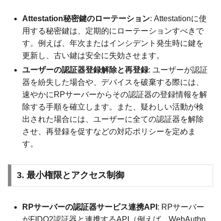
Attestation秘密鍵のローテーション
: Attestationに使
用する秘密鍵は、定期的にローテーションすべきで
す。例えば、年次またはインシデント発生時に鍵を
更新し、古い鍵は安全に失効させます。
ユーザーの認証器登録解除と再登録
: ユーザーが認証
器を紛失した場合や、デバイスを破棄する際には、
速やかにRPサーバーからその認証器の登録情報を解
除する手順を確立します。また、疑わしい活動が検
出された場合には、ユーザーに全ての認証器を解除
させ、再登録を促すなどの対応ポリシーを定めま
す。
3. 最小権限とアクセス制御
RPサーバーの認証器サービス連携API
: RPサーバー
がFIDO2認証器と連携するAPI（例えば、WebAuthn