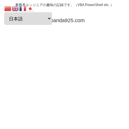
事務系エンジニアの趣味の記録です。（VBA PowerShell etc..）
papanda925.com