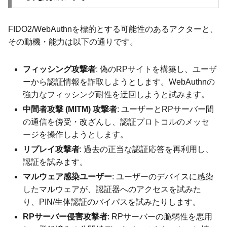
FIDO2/WebAuthnを標的とする可能性のあるアクターと、
その動機・能力は以下の通りです。
フィッシング攻撃者
: 偽のRPサイトを構築し、ユーザ
ーから認証情報を詐取しようとします。WebAuthnの
強力なフィッシング耐性を迂回しようと試みます。
中間者攻撃 (MITM) 攻撃者
: ユーザーとRPサーバー間
の通信を傍受・改ざんし、認証プロトコルのメッセ
ージを操作しようとします。
リプレイ攻撃者
: 過去の正当な認証応答を再利用し、
認証を試みます。
マルウェア感染ユーザー
: ユーザーのデバイスに感染
したマルウェアが、認証器へのアクセスを試みた
り、PIN/生体認証のバイパスを試みたりします。
RPサーバー侵害攻撃者
: RPサーバーの脆弱性を悪用