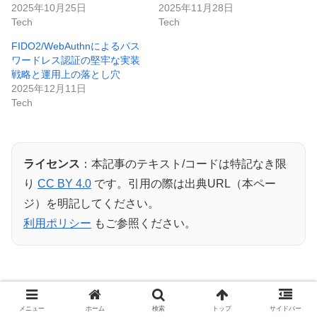
2025年10月25日
2025年11月28日
Tech
Tech
FIDO2/WebAuthnによるパス
ワードレス認証の堅牢な実装
戦略と運用上の落とし穴
2025年12月11日
Tech
ライセンス
：本記事のテキスト/コードは特記なき限
り
CC BY 4.0
です。引用の際は出典URL（本ペー
ジ）を明記してください。
利用ポリシー
もご参照ください。
メニュー
ホーム
検索
トップ
サイドバー
Tech