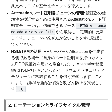
変更不可ログや整合性チェックを導入します。
Attestationルート証明書チェーンの管理
: 認証器の信
頼性を検証するために使用されるAttestationルート証
明書チェーンは、信頼できるソース
(FIDO Alliance
から取得し、定期的に更新
Metadata Service [1])
します。チェーンの改ざんがないことを常に確認し
てください。
HSM/TPMの活用
: RPサーバーがAttestationを生成す
る側である場合（自身のルート証明書を持つカスタ
ムFIDO認証器を用いる場合など）、Attestation秘密
鍵はHSMやTPMといったハードウェアセキュリティ
モジュールに格納することを強く推奨します。これ
により、鍵の物理的な保護と改ざん防止を実現しま
す
。
[3]
2. ローテーションとライフサイクル管理