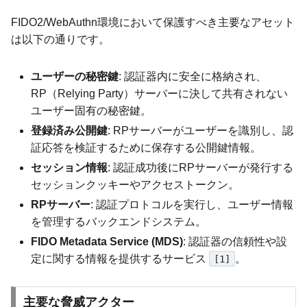
FIDO2/WebAuthn環境において保護すべき主要なアセット
は以下の通りです。
ユーザーの秘密鍵
: 認証器内に安全に格納され、
RP（Relying Party）サーバーに決して共有されない
ユーザー固有の秘密鍵。
登録済み公開鍵
: RPサーバーがユーザーを識別し、認
証応答を検証するために保存する公開鍵情報。
セッション情報
: 認証成功後にRPサーバーが発行する
セッションクッキーやアクセストークン。
RPサーバー
: 認証プロトコルを実行し、ユーザー情報
を管理するバックエンドシステム。
FIDO Metadata Service (MDS)
: 認証器の信頼性や設
定に関する情報を提供するサービス
。
[1]
主要な脅威アクター