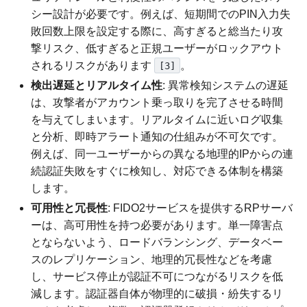
シー設計が必要です。例えば、短期間でのPIN入力失
敗回数上限を設定する際に、高すぎると総当たり攻
撃リスク、低すぎると正規ユーザーがロックアウト
されるリスクがあります
。
[3]
検出遅延とリアルタイム性
: 異常検知システムの遅延
は、攻撃者がアカウント乗っ取りを完了させる時間
を与えてしまいます。リアルタイムに近いログ収集
と分析、即時アラート通知の仕組みが不可欠です。
例えば、同一ユーザーからの異なる地理的IPからの連
続認証失敗をすぐに検知し、対応できる体制を構築
します。
可用性と冗長性
: FIDO2サービスを提供するRPサーバ
ーは、高可用性を持つ必要があります。単一障害点
とならないよう、ロードバランシング、データベー
スのレプリケーション、地理的冗長性などを考慮
し、サービス停止が認証不可につながるリスクを低
減します。認証器自体が物理的に破損・紛失するリ