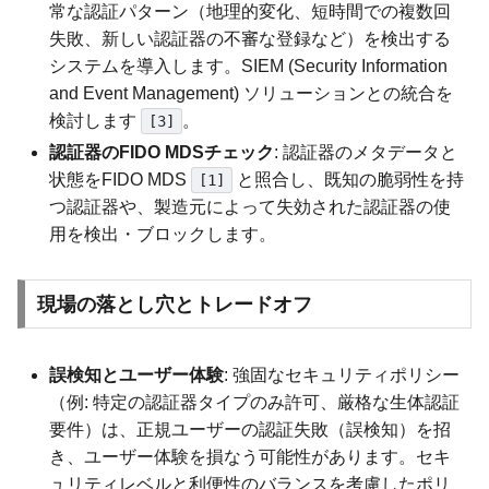
常な認証パターン（地理的変化、短時間での複数回
失敗、新しい認証器の不審な登録など）を検出する
システムを導入します。SIEM (Security Information
and Event Management) ソリューションとの統合を
検討します
。
[3]
認証器のFIDO MDSチェック
: 認証器のメタデータと
状態をFIDO MDS
と照合し、既知の脆弱性を持
[1]
つ認証器や、製造元によって失効された認証器の使
用を検出・ブロックします。
現場の落とし穴とトレードオフ
誤検知とユーザー体験
: 強固なセキュリティポリシー
（例: 特定の認証器タイプのみ許可、厳格な生体認証
要件）は、正規ユーザーの認証失敗（誤検知）を招
き、ユーザー体験を損なう可能性があります。セキ
ュリティレベルと利便性のバランスを考慮したポリ