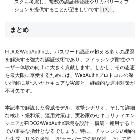
スクも考慮し、複数の認証器登録やリカバリーオプ
ションを提供することが望ましいです
。
[3]
まとめ
FIDO2/WebAuthnは、パスワード認証が抱える多くの課題
を解決する強力な認証技術であり、フィッシング耐性やユ
ーザー体験の向上に大きく貢献します。しかし、その恩恵
を最大限に享受するためには、WebAuthnプロトコルの深
い理解に基づいたセキュアな実装と、継続的な運用対策が
不可欠です。
本記事で解説した脅威モデル、攻撃シナリオ、そして詳細
な検出・緩和策、運用対策は、実務家のセキュリティエン
ジニアがFIDO2/WebAuthn環境を設計・構築・運用する上
での重要な指針となるでしょう。特に、チャレンジの動的
な生成、TLSの強制、RPサーバーでの鍵保護、そして監