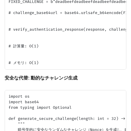
FIXED_CHALLENGE = b"deadbeefdeadbeefdeadbeefdead
# challenge_base64url = base64.urlsafe_b64encode(FIX
# verify_authentication_response(response, challenge_
# 計算量: O(1)

安全な代替: 動的なチャレンジ生成
import os

import base64

from typing import Optional

def generate_secure_challenge(length: int = 32) -> st
    """

    暗号学的に安全なランダムなチャレンジ（Nonce）を生成し、Bas