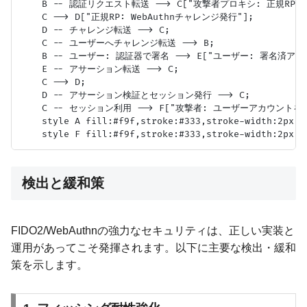
    B -- 認証リクエスト転送 --> C["攻撃者プロキシ: 正規RPへWe
    C --> D["正規RP: WebAuthnチャレンジ発行"];

    D -- チャレンジ転送 --> C;

    C -- ユーザーへチャレンジ転送 --> B;

    B -- ユーザー: 認証器で署名 --> E["ユーザー: 署名済ア
    E -- アサーション転送 --> C;

    C --> D;

    D -- アサーション検証とセッション発行 --> C;

    C -- セッション利用 --> F["攻撃者: ユーザーアカウントを乗
    style A fill:#f9f,stroke:#333,stroke-width:2px

検出と緩和策
FIDO2/WebAuthnの強力なセキュリティは、正しい実装と
運用があってこそ発揮されます。以下に主要な検出・緩和
策を示します。