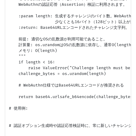
    WebAuthnの認証応答（Assertion）検証に利用されます。

    :param length: 生成するチャレンジのバイト数。WebAut
                   少なくとも16バイト（128ビット）以上が
    :return: Base64URLエンコードされたチャレンジ文字列。

    前提: 適切なOSの乱数源が利用可能であること。

    計算量: os.urandomはOSの乱数源に依存し、通常O(length)。
    メモリ: O(length)

    """

    if length < 16:

        raise ValueError("Challenge length must be a
    challenge_bytes = os.urandom(length)

    # WebAuthn仕様ではBase64URLエンコードが推奨される

    return base64.urlsafe_b64encode(challenge_bytes).
# 使用例:

# 認証オプション生成時や認証応答検証時に、常に新しいチャレンジを