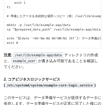
    exit 1

fi

# 準備したデータを永続的な場所へコピー（例: /var/lib/example-a
mkdir -p /var/lib/example-app/data

cp "$prepared_data_path" /var/lib/example-app/data/la
echo "$(date '+%Y-%m-%d %H:%M:%S JST'): データ準備が完了
注意
:
ディレクトリの作成
/var/lib/example-app/data
と、
が書き込み可能であることを確認し
example_user
てください。
2. コアビジネスロジックサービス
(
)
/etc/systemd/system/example-core-logic.service
このサービスは、データ準備サービスが提供するデータに
依存します。データ準備サービスが正常に完了した後にの