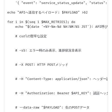
    '{ "event": "service_status_update", "status": $
echo "APIへ送信するペイロード: $PAYLOAD" >&2

for i in $(seq 1 $MAX_RETRIES); do

    echo "$(date '+%Y-%m-%d %H:%M:%S JST'): API呼び
    # curlの堅牢な設定

    # -sS: エラー時のみ表示、進捗状況非表示

    # -X POST: HTTP POSTメソッド

    # -H "Content-Type: application/json": ヘッダー設定
    # -H "Authorization: Bearer $API_KEY": 認証ヘ
    # --data-raw "$PAYLOAD": 生のPOSTデータ
