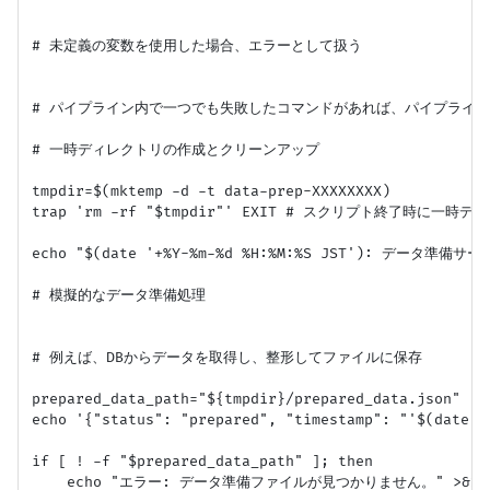
# 未定義の変数を使用した場合、エラーとして扱う

# パイプライン内で一つでも失敗したコマンドがあれば、パイプライン
# 一時ディレクトリの作成とクリーンアップ

tmpdir=$(mktemp -d -t data-prep-XXXXXXXX)

trap 'rm -rf "$tmpdir"' EXIT # スクリプト終了時に一時
echo "$(date '+%Y-%m-%d %H:%M:%S JST'): データ準備サ
# 模擬的なデータ準備処理

# 例えば、DBからデータを取得し、整形してファイルに保存

prepared_data_path="${tmpdir}/prepared_data.json"

echo '{"status": "prepared", "timestamp": "'$(date +
if [ ! -f "$prepared_data_path" ]; then

    echo "エラー: データ準備ファイルが見つかりません。" >&2
