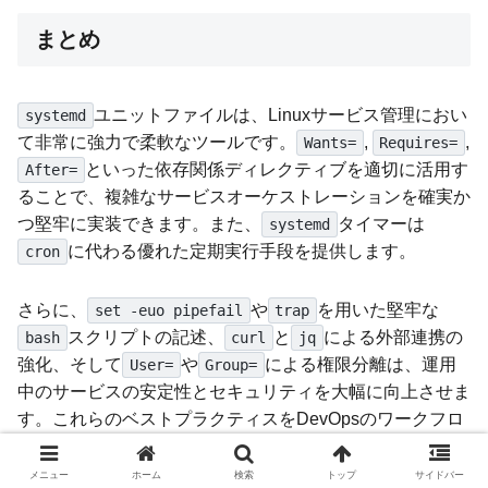
まとめ
ユニットファイルは、Linuxサービス管理におい
systemd
て非常に強力で柔軟なツールです。
,
,
Wants=
Requires=
といった依存関係ディレクティブを適切に活用す
After=
ることで、複雑なサービスオーケストレーションを確実か
つ堅牢に実装できます。また、
タイマーは
systemd
に代わる優れた定期実行手段を提供します。
cron
さらに、
や
を用いた堅牢な
set -euo pipefail
trap
スクリプトの記述、
と
による外部連携の
bash
curl
jq
強化、そして
や
による権限分離は、運用
User=
Group=
中のサービスの安定性とセキュリティを大幅に向上させま
す。これらのベストプラクティスをDevOpsのワークフロ
ーに取り入れることで、より信頼性の高いシステム構築が
可能となります。本記事で解説した具体的な日付（2024
メニュー
ホーム
検索
トップ
サイドバー