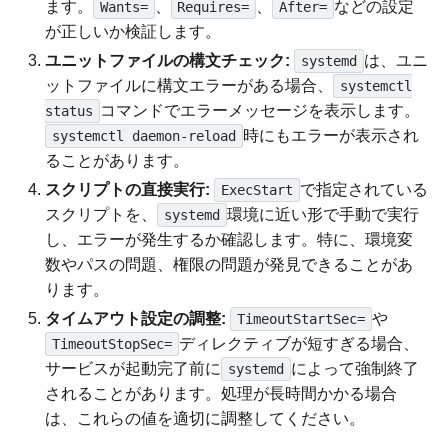
ます。
、
、
などの設定
Wants=
Requires=
After=
が正しいか検証します。
ユニットファイルの構文チェック:
は、ユニ
systemd
ットファイルに構文エラーがある場合、
systemctl
コマンドでエラーメッセージを表示します。
status
時にもエラーが表示され
systemctl daemon-reload
ることがあります。
スクリプトの直接実行:
で指定されている
ExecStart
スクリプトを、
環境に近い形で手動で実行
systemd
し、エラーが発生するか確認します。特に、環境変
数やパスの問題、権限の問題が発見できることがあ
ります。
タイムアウト設定の調整:
や
TimeoutStartSec=
ディレクティブが短すぎる場合、
TimeoutStopSec=
サービスが起動完了前に
によって強制終了
systemd
されることがあります。処理が長時間かかる場合
は、これらの値を適切に調整してください。