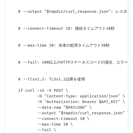
    # --output "$tmpdir/curl_response.json": レ
    # --connect-timeout 10: 接続タイムアウト10秒

    # --max-time 30: 全体の処理タイムアウト30秒

    # --fail: 400以上のHTTPステータスコードの場合、エラー終了
    # --tlsv1.2: TLSv1.2以降を使用

    if curl -sS -X POST \

            -H "Content-Type: application/json" \

            -H "Authorization: Bearer $API_KEY" \

            --data-raw "$PAYLOAD" \

            --output "$tmpdir/curl_response.json" \

            --connect-timeout 10 \

            --max-time 30 \

            --fail \
