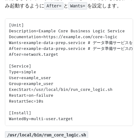
み起動するように
と
を設定します。
After=
Wants=
[Unit]

Description=Example Core Business Logic Service

Documentation=https://example.com/core-logic

Wants=example-data-prep.service # データ準備サービスを希
After=example-data-prep.service # データ準備サービスの
After=network.target

[Service]

Type=simple

User=example_user

Group=example_user

ExecStart=/usr/local/bin/run_core_logic.sh

Restart=on-failure

RestartSec=10s

[Install]

/usr/local/bin/run_core_logic.sh