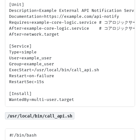
[Unit]

Description=Example External API Notification Service
Documentation=https://example.com/api-notify

Requires=example-core-logic.service # コアロジックサー
After=example-core-logic.service    # コアロジック
After=network.target

[Service]

Type=simple

User=example_user

Group=example_user

ExecStart=/usr/local/bin/call_api.sh

Restart=on-failure

RestartSec=15s

[Install]

/usr/local/bin/call_api.sh
#!/bin/bash
