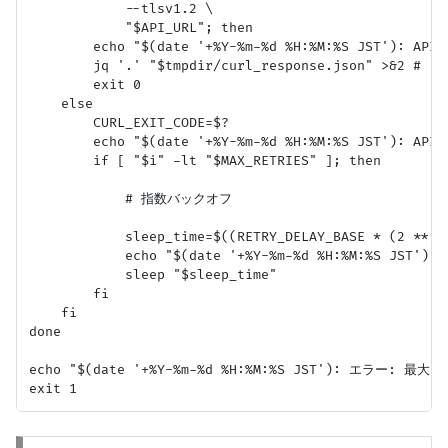
            --tlsv1.2 \

            "$API_URL"; then

        echo "$(date '+%Y-%m-%d %H:%M:%S JST'):
        jq '.' "$tmpdir/curl_response.json" >&2
        exit 0

    else

        CURL_EXIT_CODE=$?

        echo "$(date '+%Y-%m-%d %H:%M:%S JST'):
        if [ "$i" -lt "$MAX_RETRIES" ]; then

            # 指数バックオフ

            sleep_time=$((RETRY_DELAY_BASE * (2 ** (i
            echo "$(date '+%Y-%m-%d %H:%M:%S JST
            sleep "$sleep_time"

        fi

    fi

done

echo "$(date '+%Y-%m-%d %H:%M:%S JST'): エラ