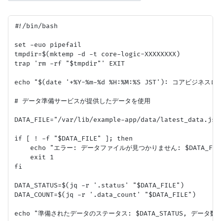
#!/bin/bash

set -euo pipefail

tmpdir=$(mktemp -d -t core-logic-XXXXXXXX)

trap 'rm -rf "$tmpdir"' EXIT

echo "$(date '+%Y-%m-%d %H:%M:%S JST'): コアビジ
# データ準備サービスが提供したデータを使用

DATA_FILE="/var/lib/example-app/data/latest_data.json
if [ ! -f "$DATA_FILE" ]; then

    echo "エラー: データファイルが見つかりません: $DATA_FILE"
    exit 1

fi

DATA_STATUS=$(jq -r '.status' "$DATA_FILE")

DATA_COUNT=$(jq -r '.data_count' "$DATA_FILE")

echo "準備されたデータのステータス: $DATA_STATUS, データ数: $D