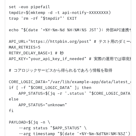
set -euo pipefail

tmpdir=$(mktemp -d -t api-notify-XXXXXXXX)

trap 'rm -rf "$tmpdir"' EXIT

echo "$(date '+%Y-%m-%d %H:%M:%S JST'): 外部API連
API_URL="https://httpbin.org/post" # テスト用のダミー
MAX_RETRIES=5

RETRY_DELAY_BASE=1 # 秒

API_KEY="your_api_key_if_needed" # 実際の運用では環境変数
# コアロジックサービスから得られるであろう情報を取得

CORE_LOGIC_DATA="/var/lib/example-app/data/latest_dat
if [ -f "$CORE_LOGIC_DATA" ]; then

    APP_STATUS=$(jq -r '.status' "$CORE_LOGIC_DATA")

else

    APP_STATUS="unknown"

fi

PAYLOAD=$(jq -n \

    --arg status "$APP_STATUS" \

    --arg timestamp "$(date '+%Y-%m-%dT%H:%M:%SZ')" \