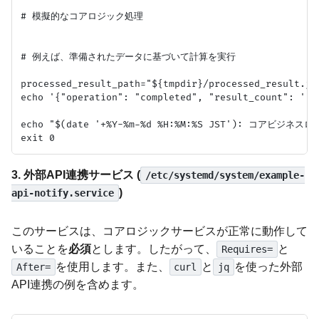
# 模擬的なコアロジック処理

# 例えば、準備されたデータに基づいて計算を実行

processed_result_path="${tmpdir}/processed_result.jso
echo '{"operation": "completed", "result_count": '"$
echo "$(date '+%Y-%m-%d %H:%M:%S JST'): コアビジ
3. 外部API連携サービス (
/etc/systemd/system/example-
)
api-notify.service
このサービスは、コアロジックサービスが正常に動作して
いることを
必須
とします。したがって、
と
Requires=
を使用します。また、
と
を使った外部
After=
curl
jq
API連携の例を含めます。