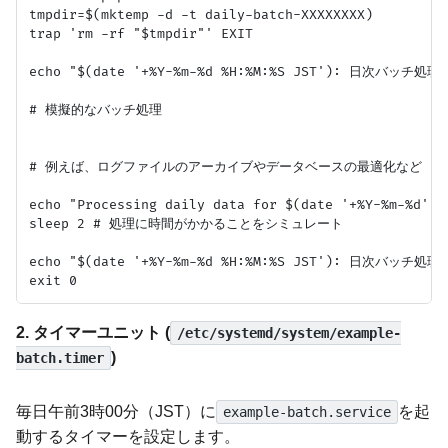
tmpdir=$(mktemp -d -t daily-batch-XXXXXXXX)

trap 'rm -rf "$tmpdir"' EXIT

echo "$(date '+%Y-%m-%d %H:%M:%S JST'): 日次バッチ処
# 模擬的なバッチ処理

# 例えば、ログファイルのアーカイブやデータベースの最適化など

echo "Processing daily data for $(date '+%Y-%m-%d').
sleep 2 # 処理に時間がかかることをシミュレート

echo "$(date '+%Y-%m-%d %H:%M:%S JST'): 日次バッチ処
2. タイマーユニット (
/etc/systemd/system/example-
)
batch.timer
毎日午前3時00分（JST）に
を起
example-batch.service
動するタイマーを設定します。