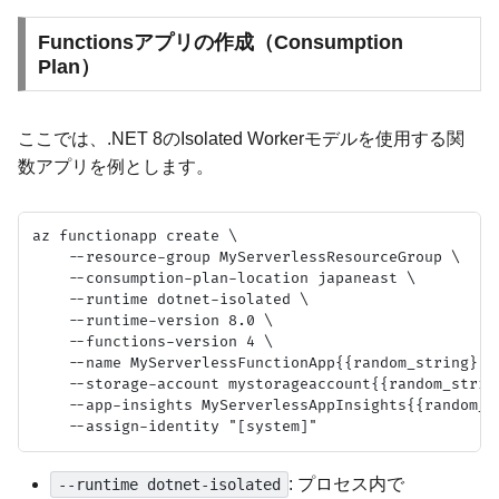
Functionsアプリの作成（Consumption
Plan）
ここでは、.NET 8のIsolated Workerモデルを使用する関
数アプリを例とします。
az functionapp create \

    --resource-group MyServerlessResourceGroup \

    --consumption-plan-location japaneast \

    --runtime dotnet-isolated \

    --runtime-version 8.0 \

    --functions-version 4 \

    --name MyServerlessFunctionApp{{random_string}} \
    --storage-account mystorageaccount{{random_string
    --app-insights MyServerlessAppInsights{{random_st
: プロセス内で
--runtime dotnet-isolated