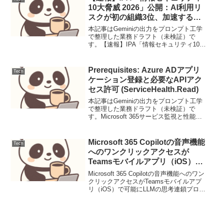
するだ...
10大脅威 2026」公開：AI利用リ
スクが初の組織3位、加速する
「影のAI」対策が急務に
本記事はGeminiの出力をプロンプト工学
で整理した業務ドラフト（未検証）で
す。【速報】IPA「情報セキュリティ10大
脅威 2026」公開：AI利用リスクが初の組
織3位、加速する「影のAI」対策が急務に
IPAが2026年版の脅威動向を発表。...
Prerequisites: Azure ADアプリ
Tech
ケーション登録と必要なAPIアク
セス許可 (ServiceHealth.Read)
本記事はGeminiの出力をプロンプト工学
で整理した業務ドラフト（未検証）で
す。Microsoft 365サービス監視と性能分
析のアーキテクチャと実践Microsoft 365
は多くの企業にとって不可欠なプラット
フォームであり、その可用性と...
Microsoft 365 Copilotの音声機能
Tech
へのワンクリックアクセスが
Teamsモバイルアプリ（iOS）で
可能に（運用連絡）
Microsoft 365 Copilotの音声機能へのワン
クリックアクセスがTeamsモバイルアプ
リ（iOS）で可能にLLMの思考連鎖プロン
プティング設計と評価1. ユースケース定
義本稿では、顧客サポートにおけるFAQ
からの問い合わせ対応...