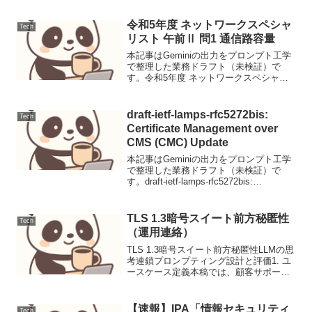
令和5年度 ネットワークスペシャ
Tech
リスト 午前Ⅱ 問1 通信路容量
本記事はGeminiの出力をプロンプト工学
で整理した業務ドラフト（未検証）で
す。令和5年度 ネットワークスペシャリ
スト 午前Ⅱ 問1 通信路容量通信路の限界
性能を示すシャノンの定理の理解を問う
問題です。帯域幅、信号電力、雑音電力
draft-ietf-lamps-rfc5272bis:
Tech
の相関関係を...
Certificate Management over
CMS (CMC) Update
本記事はGeminiの出力をプロンプト工学
で整理した業務ドラフト（未検証）で
す。draft-ietf-lamps-rfc5272bis:
Certificate Management over CMS (CMC)
Update【背景と設計目...
TLS 1.3暗号スイート前方秘匿性
Tech
（運用連絡）
TLS 1.3暗号スイート前方秘匿性LLMの思
考連鎖プロンプティング設計と評価1. ユ
ースケース定義本稿では、顧客サポート
におけるFAQからの問い合わせ対応を自
動化するLLMプロンプトの設計と評価に
焦点を当てます。特に、単に回答を提示
【速報】IPA「情報セキュリティ
Tech