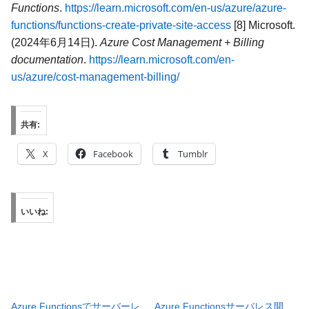
Functions
.
https://learn.microsoft.com/en-us/azure/azure-
functions/functions-create-private-site-access
[8] Microsoft.
(2024年6月14日).
Azure Cost Management + Billing
documentation
.
https://learn.microsoft.com/en-
us/azure/cost-management-billing/
共有:
X
Facebook
Tumblr
いいね:
Azure Functionsでサーバーレ
Azure Functionsサーバレス開