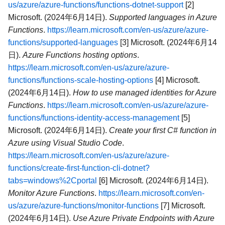
us/azure/azure-functions/functions-dotnet-support
[2]
Microsoft. (2024年6月14日).
Supported languages in Azure
Functions
.
https://learn.microsoft.com/en-us/azure/azure-
functions/supported-languages
[3] Microsoft. (2024年6月14
日).
Azure Functions hosting options
.
https://learn.microsoft.com/en-us/azure/azure-
functions/functions-scale-hosting-options
[4] Microsoft.
(2024年6月14日).
How to use managed identities for Azure
Functions
.
https://learn.microsoft.com/en-us/azure/azure-
functions/functions-identity-access-management
[5]
Microsoft. (2024年6月14日).
Create your first C# function in
Azure using Visual Studio Code
.
https://learn.microsoft.com/en-us/azure/azure-
functions/create-first-function-cli-dotnet?
tabs=windows%2Cportal
[6] Microsoft. (2024年6月14日).
Monitor Azure Functions
.
https://learn.microsoft.com/en-
us/azure/azure-functions/monitor-functions
[7] Microsoft.
(2024年6月14日).
Use Azure Private Endpoints with Azure