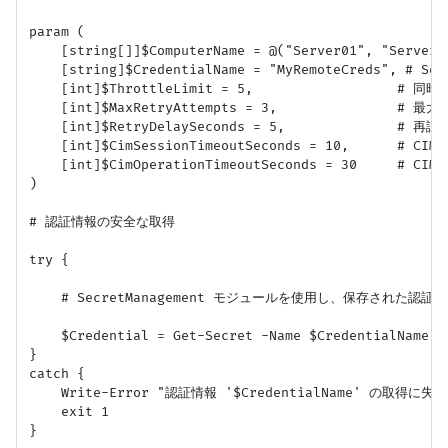
param (

    [string[]]$ComputerName = @("Server01", "Server0
    [string]$CredentialName = "MyRemoteCreds", #
    [int]$ThrottleLimit = 5,                  # 同時
    [int]$MaxRetryAttempts = 3,               # 最
    [int]$RetryDelaySeconds = 5,              # 
    [int]$CimSessionTimeoutSeconds = 10,      
    [int]$CimOperationTimeoutSeconds = 30     #
)

# 認証情報の安全な取得

try {

    # SecretManagement モジュールを使用し、保存された認証情
    $Credential = Get-Secret -Name $CredentialName -
}

catch {

    Write-Error "認証情報 '$CredentialName' の取得に失
    exit 1

}
