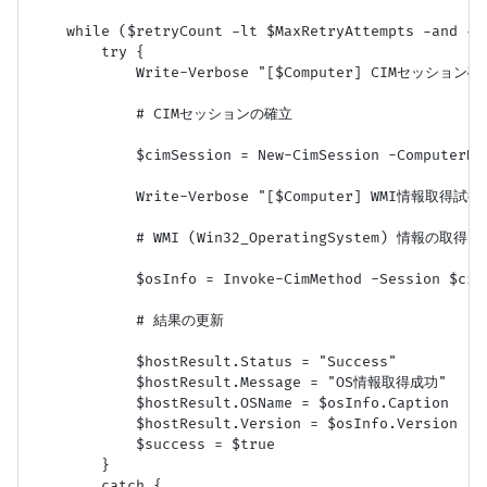
    while ($retryCount -lt $MaxRetryAttempts -and -no
        try {

            Write-Verbose "[$Computer] CIMセッション確立
            # CIMセッションの確立

            $cimSession = New-CimSession -ComputerNa
            Write-Verbose "[$Computer] WMI情報取得試行 $
            # WMI (Win32_OperatingSystem) 情報の取得

            $osInfo = Invoke-CimMethod -Session $cim
            # 結果の更新

            $hostResult.Status = "Success"

            $hostResult.Message = "OS情報取得成功"

            $hostResult.OSName = $osInfo.Caption

            $hostResult.Version = $osInfo.Version

            $success = $true

        }

        catch {
