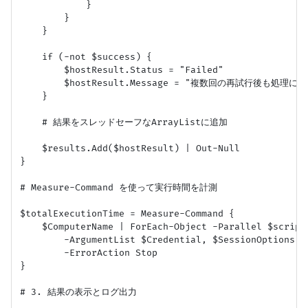
            }

        }

    }

    if (-not $success) {

        $hostResult.Status = "Failed"

        $hostResult.Message = "複数回の再試行後も処理に
    }

    # 結果をスレッドセーフなArrayListに追加

    $results.Add($hostResult) | Out-Null

}

# Measure-Command を使って実行時間を計測

$totalExecutionTime = Measure-Command {

    $ComputerName | ForEach-Object -Parallel $script
        -ArgumentList $Credential, $SessionOptions, 
        -ErrorAction Stop

}

# 3. 結果の表示とログ出力
