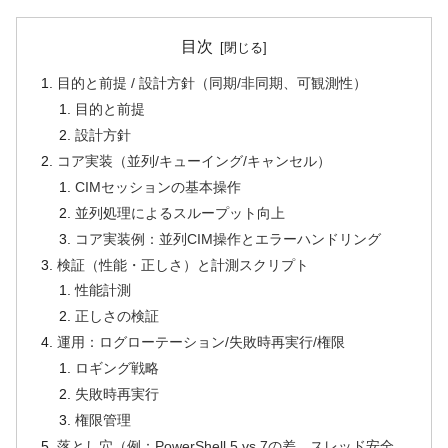
目次
目的と前提 / 設計方針（同期/非同期、可観測性）
目的と前提
設計方針
コア実装（並列/キューイング/キャンセル）
CIMセッションの基本操作
並列処理によるスループット向上
コア実装例：並列CIM操作とエラーハンドリング
検証（性能・正しさ）と計測スクリプト
性能計測
正しさの検証
運用：ログローテーション/失敗時再実行/権限
ロギング戦略
失敗時再実行
権限管理
落とし穴（例：PowerShell 5 vs 7の差、スレッド安全