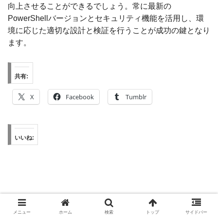
向上させることができるでしょう。常に最新の
PowerShellバージョンとセキュリティ機能を活用し、環
境に応じた適切な設計と検証を行うことが成功の鍵となり
ます。
共有:
X
Facebook
Tumblr
いいね:
PowerShell CIMセッションリ
PowerShell CIMセッションに
メニュー
ホーム
検索
トップ
サイドバー
モート管理の高度な活用術
よる堅牢なリモート管理