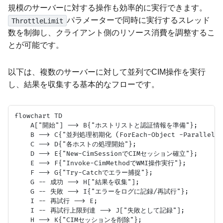
規模のサーバーに対する操作も効率的に実行できます。
パラメーターで同時に実行するスレッド
ThrottleLimit
数を制御し、クライアント側のリソース消費を調整するこ
とが可能です。
以下は、複数のサーバーに対して並列でCIM操作を実行
し、結果を収集する基本的なフローです。
flowchart TD

    A["開始"] --> B{"ホストリストと認証情報を準備"};

    B --> C{"並列処理初期化 (ForEach-Object -Parallel)"}
    C --> D{"各ホストの処理開始"};

    D --> E{"New-CimSessionでCIMセッション確立"};

    E --> F{"Invoke-CimMethodでWMI操作実行"};

    F --> G{"Try-Catchでエラー捕捉"};

    G -- 成功 --> H["結果を収集"];

    G -- 失敗 --> I{"エラーをログに記録/再試行"};

    I -- 再試行 --> E;

    I -- 再試行上限到達 --> J["失敗として記録"];

    H --> K{"CIMセッションを削除"};
