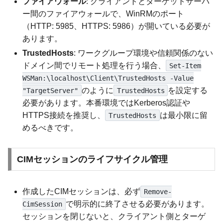
ファイアウォール
: クライアントとターゲットサーバ
ー間のファイアウォールで、WinRMのポート
（HTTP: 5985、HTTPS: 5986）が開いている必要が
あります。
TrustedHosts
: ワークグループ環境や信頼関係のない
ドメイン間でリモート処理を行う場合、
Set-Item
WSMan:\localhost\Client\TrustedHosts -Value
のように
を設定する
"TargetServer"
TrustedHosts
必要があります。本番環境ではKerberos認証や
HTTPS接続を推奨し、
は最小限に留
TrustedHosts
めるべきです。
CIMセッションのライフサイクル管理
作成したCIMセッションは、必ず
Remove-
で明示的に終了させる必要があります。
CimSession
セッションを閉じないと、クライアント側とターゲ