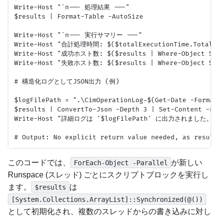
Write-Host "`n--- 処理結果 ---"

$results | Format-Table -AutoSize

Write-Host "`n--- 実行サマリー ---"

Write-Host "合計処理時間: $($totalExecutionTime.TotalSe
Write-Host "成功ホスト数: $($results | Where-Object Stat
Write-Host "失敗ホスト数: $($results | Where-Object Stat
# 構造化ログとしてJSON出力 (例)

$logFilePath = ".\CimOperationLog-$(Get-Date -Format 
$results | ConvertTo-Json -Depth 3 | Set-Content -Pat
Write-Host "詳細ログは '$logFilePath' に出力されました。"

このコードでは、
が新しい
ForEach-Object -Parallel
Runspace (スレッド) ごとにスクリプトブロックを実行し
ます。
は
$results
[System.Collections.ArrayList]::Synchronized(@())
として初期化され、複数のスレッドからの書き込みに対し