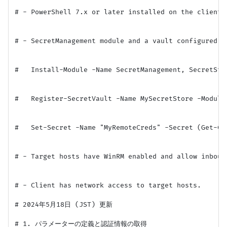
# - PowerShell 7.x or later installed on the client.

# - SecretManagement module and a vault configured (
#   Install-Module -Name SecretManagement, SecretStor
#   Register-SecretVault -Name MySecretStore -ModuleN
#   Set-Secret -Name "MyRemoteCreds" -Secret (Get-Cre
# - Target hosts have WinRM enabled and allow inbound
# - Client has network access to target hosts.

# 2024年5月18日 (JST) 更新

# 1. パラメーターの定義と認証情報の取得
