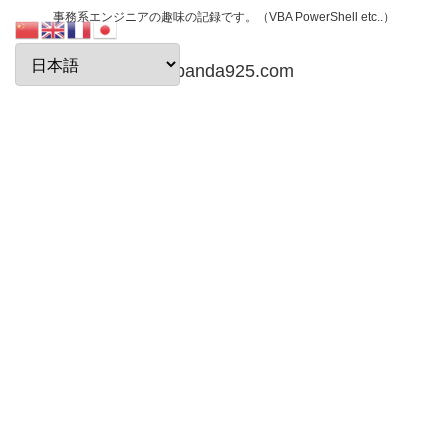
事務系エンジニアの趣味の記録です。（VBA PowerShell etc..）
papanda925.com