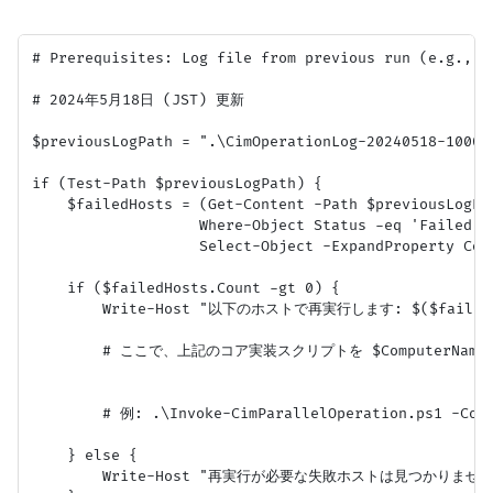
# Prerequisites: Log file from previous run (e.g., C
# 2024年5月18日 (JST) 更新

$previousLogPath = ".\CimOperationLog-20240518-1
if (Test-Path $previousLogPath) {

    $failedHosts = (Get-Content -Path $previousLogPat
                   Where-Object Status -eq 'Failed' |
                   Select-Object -ExpandProperty Comp
    if ($failedHosts.Count -gt 0) {

        Write-Host "以下のホストで再実行します: $($failedHos
        # ここで、上記のコア実装スクリプトを $ComputerName =
        # 例: .\Invoke-CimParallelOperation.ps1 -Comp
    } else {

        Write-Host "再実行が必要な失敗ホストは見つかりません