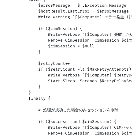
            $errorMessage = $_.Exception.Message

            $hostResult.LastError = $errorMessage

            Write-Warning "[$Computer] エラー発生 (試行 $
            if ($cimSession) {

                Write-Verbose "[$Computer] 失敗
                Remove-CimSession -CimSession $cimSe
                $cimSession = $null

            }

            $retryCount++

            if ($retryCount -lt $MaxRetryAttempts) {

                Write-Verbose "[$Computer] $Retry
                Start-Sleep -Seconds $RetryDelaySecon
            }

        }

        finally {

            # 処理が成功した場合のみセッションを削除

            if ($success -and $cimSession) {

                Write-Verbose "[$Computer] CIM
                Remove-CimSession -CimSession $cimSe