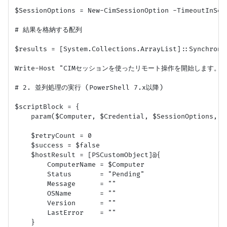
$SessionOptions = New-CimSessionOption -TimeoutInSec
# 結果を格納する配列

$results = [System.Collections.ArrayList]::Synchroniz
Write-Host "CIMセッションを使ったリモート操作を開始します。対象ホスト:
# 2. 並列処理の実行 (PowerShell 7.x以降)

$scriptBlock = {

    param($Computer, $Credential, $SessionOptions, $
    $retryCount = 0

    $success = $false

    $hostResult = [PSCustomObject]@{

        ComputerName = $Computer

        Status       = "Pending"

        Message      = ""

        OSName       = ""

        Version      = ""

        LastError    = ""

    }
