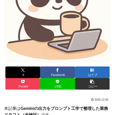
X
Facebook
はてブ
Pocket
LINE
コピー
2025.12.05
本記事は
Geminiの出力をプロンプト工学で整理した業務
ドラフト（未検証）
です。