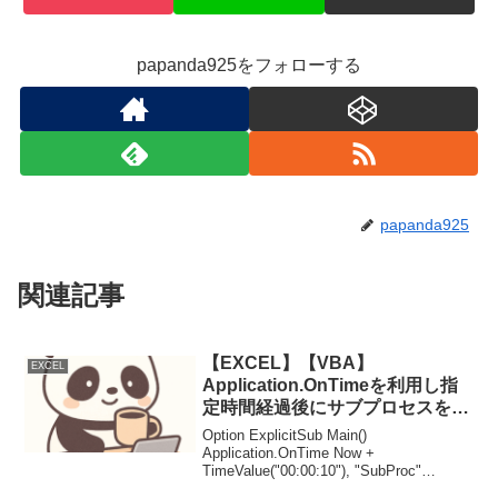
papanda925をフォローする
papanda925
関連記事
【EXCEL】【VBA】
EXCEL
Application.OnTimeを利用し指
定時間経過後にサブプロセスを実
行する例
Option ExplicitSub Main()
Application.OnTime Now +
TimeValue("00:00:10"), "SubProc"
MsgBox "Main 実行"End SubPrivate Sub