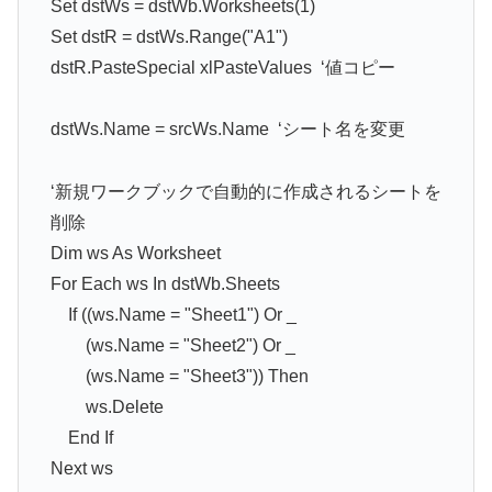
Set dstWs = dstWb.Worksheets(1)
Set dstR = dstWs.Range("A1")
dstR.PasteSpecial xlPasteValues ‘値コピー
dstWs.Name = srcWs.Name ‘シート名を変更
‘新規ワークブックで自動的に作成されるシートを
削除
Dim ws As Worksheet
For Each ws In dstWb.Sheets
If ((ws.Name = "Sheet1") Or _
(ws.Name = "Sheet2") Or _
(ws.Name = "Sheet3")) Then
ws.Delete
End If
Next ws