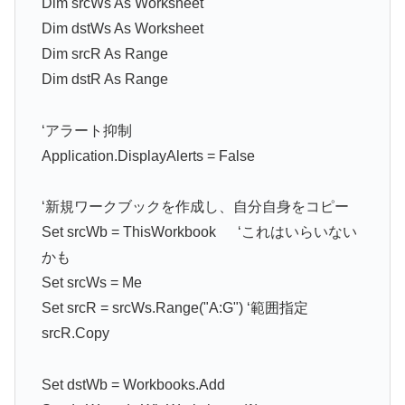
Dim srcWs As Worksheet
Dim dstWs As Worksheet
Dim srcR As Range
Dim dstR As Range
‘アラート抑制
Application.DisplayAlerts = False
‘新規ワークブックを作成し、自分自身をコピー
Set srcWb = ThisWorkbook ‘これはいらいない
かも
Set srcWs = Me
Set srcR = srcWs.Range("A:G") ‘範囲指定
srcR.Copy
Set dstWb = Workbooks.Add