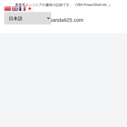
事務系エンジニアの趣味の記録です。（VBA PowerShell etc..）
papanda925.com