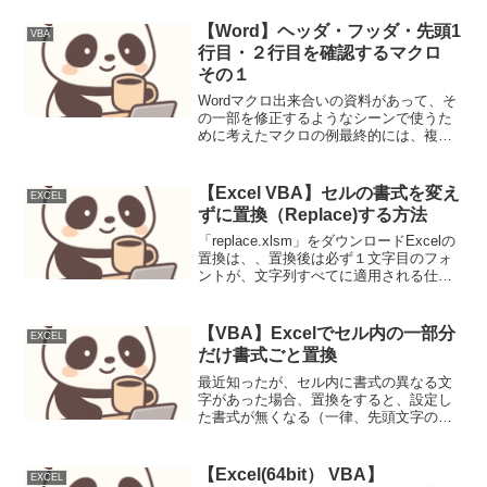
S...
【Word】ヘッダ・フッダ・先頭1
VBA
行目・２行目を確認するマクロ
その１
Wordマクロ出来合いの資料があって、そ
の一部を修正するようなシーンで使うた
めに考えたマクロの例最終的には、複数
資料から一括で、ヘッダ・フッダ・先頭1
行目・２行目が抜ければよいかなと思っ
ている。まずは手始めにこのレベルから
【Excel VBA】セルの書式を変え
EXCEL
いまいち、word...
ずに置換（Replace)する方法
「replace.xlsm」をダウンロードExcelの
置換は、、置換後は必ず１文字目のフォ
ントが、文字列すべてに適用される仕様
になっている。それだと、不便なことが
あったので、文字列のフォントをきちん
と保存して、置換後に元に戻すマクロを
【VBA】Excelでセル内の一部分
EXCEL
作成。...
だけ書式ごと置換
最近知ったが、セル内に書式の異なる文
字があった場合、置換をすると、設定し
た書式が無くなる（一律、先頭文字の書
式になる）。（これは有名？？）調べる
と、対策用のマクロをいろいろな人が作
っているが、興味があったので、自分も
【Excel(64bit） VBA】
EXCEL
使いやすいようにサンプル...