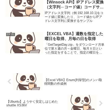
【Winsock API】IPアドレス変換
（文字列⇔コード値）コードサン
プル【inet_addr】
IPアドレス文字列（例:192.168.10.1)をコ
【InetNtopW】利用
ード値に変換したり、コード値からIPア
ドレス文字列に変換するサンプル
【EXCEL VBA】週数を指定した
EXCEL
曜日を取得、月毎の日を取得
「GetTargetDay.zip」をダウンロード月単
位で第Ｘ週の月～金曜日、毎月Ｘ日とい
った指定をすることで、指定の曜日を取
得させるマクロ。定例作業の予定作成時
に必要な日時を抽出するために作成。こ
ういった「ある日」を見分ける感覚は、
スケジ...
【Excel VBA】Enum(列挙型)のメンバ取
得関数の作成例
【Ubuntu】ようやく安定しはじめた
shuttle XS36V