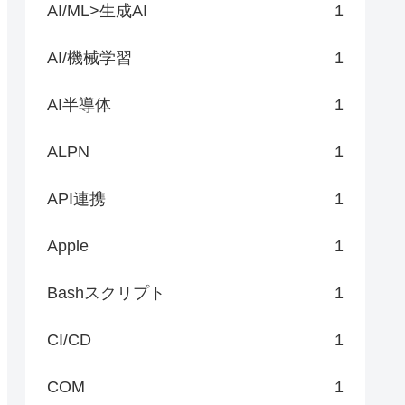
AI/ML>生成AI
1
AI/機械学習
1
AI半導体
1
ALPN
1
API連携
1
Apple
1
Bashスクリプト
1
CI/CD
1
COM
1