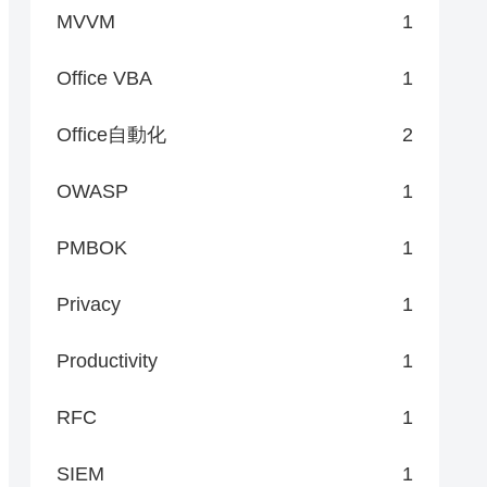
MVVM
1
Office VBA
1
Office自動化
2
OWASP
1
PMBOK
1
Privacy
1
Productivity
1
RFC
1
SIEM
1