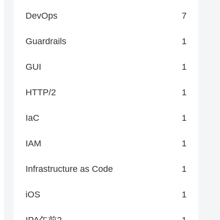
DevOps
7
Guardrails
1
GUI
1
HTTP/2
1
IaC
1
IAM
1
Infrastructure as Code
1
iOS
1
IPA午前2
1