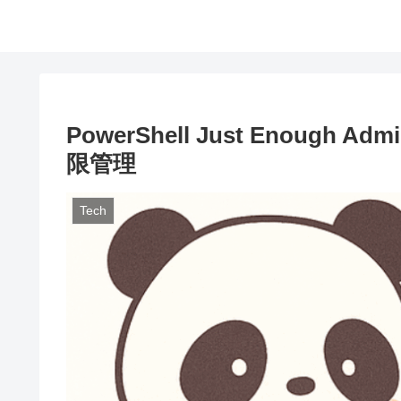
PowerShell Just Enough A
限管理
Tech