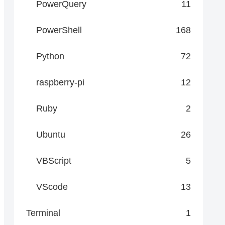
PowerQuery
11
PowerShell
168
Python
72
raspberry-pi
12
Ruby
2
Ubuntu
26
VBScript
5
VScode
13
Terminal
1