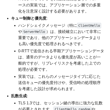
ースの実装では、アプリケーション層での多重
化を注意深く設計する必要があります。
キュー制御と優先度
:
ハンドシェイクメッセージ（特に
ClientHello
や
）は、接続確立において非常に
ServerHello
重要であり、他のアプリケーションデータより
も高い優先度で処理されるべきです。
0-RTTで送信される早期アプリケーションデータ
は、通常のデータよりも優先度が高いことが一
般的ですが、リプレイリスクを考慮した上での
処理が必要です。
実装では、これらのメッセージタイプに応じた
送信キューの優先度付けや、受信時の処理順序
を考慮した設計が求められます。
乱数生成
:
TLS 1.3では、セッション鍵の導出に強力な乱数
が必要とされます。
や
ClientHello.random