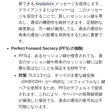
新できる
メッセージを提供します。
KeyUpdate
クライアントまたはサーバーは、このメッセー
ジを送信することで、新しいセッション鍵を導
出し、通信の機密性を維持できます。定期的な
鍵更新は、万一鍵が漏洩しても、過去の通信や
将来の通信への影響を局所化するために重要で
す。
Perfect Forward Secrecy (PFS) の強制
:
PFSは、あるセッション鍵が侵害されても、過
去のセッション鍵や将来のセッション鍵には影
響が及ばないことを保証する特性です。
対策
: TLS 1.3では、すべての主要な鍵交換
（DH/ECDH）が一時的な（エフェメラルな）鍵
ペアを使用するため、PFSがデフォルトで提供
されます。これにより、サーバーの長期秘密鍵
が漏洩した場合でも、過去の通信の復号化は不
可能になります。