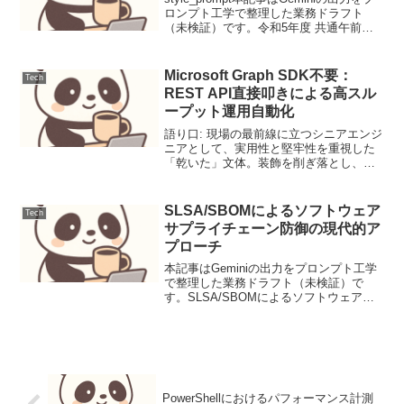
ロンプト工学で整理した業務ドラフト
（未検証）です。令和5年度 共通午前Ⅱ
問XX EVMにおけるSPIの解釈本問は、
EVM（アーンド・バリュー・マネジメン
ト）の基本指標の一つであるSPI...
Microsoft Graph SDK不要：
Tech
REST API直接叩きによる高スル
ープット運用自動化
語り口: 現場の最前線に立つシニアエンジ
ニアとして、実用性と堅牢性を重視した
「乾いた」文体。装飾を削ぎ落とし、技
術的正確性とパフォーマンスを最優先す
る。構成案: 認証トークン取得プロセスリ
トライロジックを組み込んだREST実行関
SLSA/SBOMによるソフトウェア
Tech
数Power...
サプライチェーン防御の現代的ア
プローチ
本記事はGeminiの出力をプロンプト工学
で整理した業務ドラフト（未検証）で
す。SLSA/SBOMによるソフトウェアサ
プライチェーン防御の現代的アプローチ
ソフトウェアサプライチェーン攻撃は、
開発プロセスや依存関係の脆弱性を悪用
し、正規のソフ...
PowerShellにおけるパフォーマンス計測