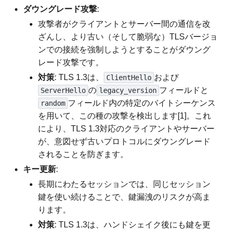
ダウングレード攻撃
:
攻撃者がクライアントとサーバー間の通信を改
ざんし、より古い（そして脆弱な）TLSバージョ
ンでの接続を強制しようとすることがダウング
レード攻撃です。
対策
: TLS 1.3は、
および
ClientHello
の
フィールドと
ServerHello
legacy_version
フィールド内の特定のバイトシーケンス
random
を用いて、この種の攻撃を検出します[1]。これ
により、TLS 1.3対応のクライアントやサーバー
が、意図せず古いプロトコルにダウングレード
されることを防ぎます。
キー更新
:
長期にわたるセッションでは、同じセッション
鍵を使い続けることで、鍵漏洩のリスクが高ま
ります。
対策
: TLS 1.3は、ハンドシェイク後にも鍵を更