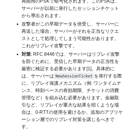
再開用のPSKで暗号化されます。このPSKは、
サーバーが以前に発行したセッションチケット
から導出されます。
攻撃者がこの早期データを傍受し、サーバーに
再送した場合、サーバーがそれを正当なリクエ
ストとして処理してしまう可能性があります。
これがリプレイ攻撃です。
対策
: RFC 8446では、サーバーはリプレイ攻撃
を防ぐために、受信した早期データの正当性を
厳密に検証する必要があります[1]。具体的に
は、サーバーは
を発行する際
NewSessionTicket
に、リプレイ保護メカニズム（例: ワンタイムナ
ンス、時刻ベースの有効期限、チケットの消費
管理など）を組み込む必要があります。金融取
引など、リプレイが重大な結果を招くような場
合は、0-RTTの使用を避けるか、追加のアプリケ
ーション層でのリプレイ対策を講じるべきで
す。