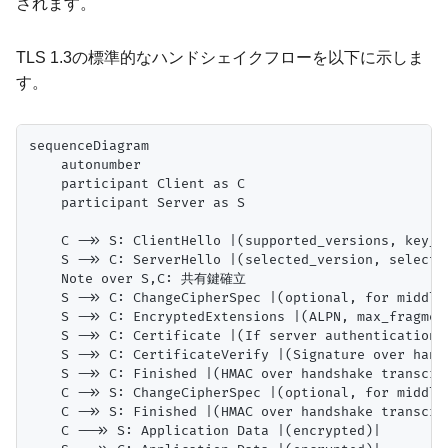
されます。
TLS 1.3の標準的なハンドシェイクフローを以下に示しま
す。
sequenceDiagram

    autonumber

    participant Client as C

    participant Server as S

    C ->> S: ClientHello |(supported_versions, key_s
    S ->> C: ServerHello |(selected_version, selected
    Note over S,C: 共有鍵確立

    S ->> C: ChangeCipherSpec |(optional, for middleb
    S ->> C: EncryptedExtensions |(ALPN, max_fragment
    S ->> C: Certificate |(If server authentication r
    S ->> C: CertificateVerify |(Signature over hands
    S ->> C: Finished |(HMAC over handshake transcrip
    C ->> S: ChangeCipherSpec |(optional, for middleb
    C ->> S: Finished |(HMAC over handshake transcrip
    C -->> S: Application Data |(encrypted)|
