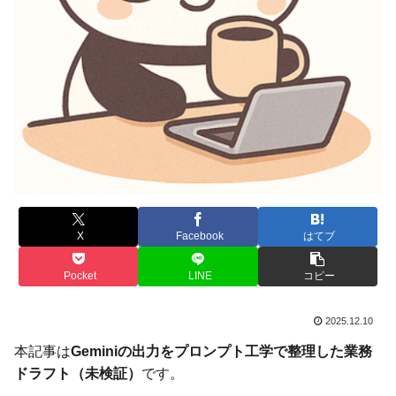
X
Facebook
はてブ
Pocket
LINE
コピー
2025.12.10
本記事は
Geminiの出力をプロンプト工学で整理した業務
ドラフト（未検証）
です。