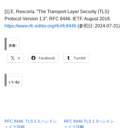
[1] E. Rescorla. “The Transport Layer Security (TLS)
Protocol Version 1.3”. RFC 8446. IETF. August 2018.
https://www.rfc-editor.org/rfc/rfc8446
(参照日: 2024-07-31)
共有:
X
Facebook
Tumblr
いいね:
RFC 8446: TLS 1.3 ハンドシ
RFC 8446 TLS 1.3ハンドシ
ェイク詳細
ェイク詳解