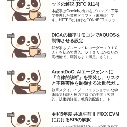
ッドの解説 (RFC 9114)
本記事はGeminiの出力をプロンプト工学
で整理した業務ドラフト（未検証）で
す。HTTP/3におけるCONNECTメソッド
の解説 (RFC 9114)はじめにHTTP/3は、
その基盤にQUICプロトコルを採用するこ
とで、従来のHTTPプロト...
DIGAの標準リモコンでAQUOSを
Tech
制御させる設定
我が家もブルーレイレコーダー（ＤＩＧ
Ａ）を初めて購入。ＤＩＧＡはかなりの
高機能で、画質もよく満足。さらに、Ｄ
ＩＧAのリモコンで、他社のＴＶ制御をさ
せることも可能だ。やり方は、「リモコ
ンの「戻る」ボタンを押しながら、二桁
AgentDoG: AIエージェントに
Tech
のメーカー番号（うちの...
「自律的診断」を実装し、リスク
と不確実性を制御する次世代ガー
ドレール
執筆スタイル：プロフェッショナルな学
術論文解説と技術ブログの中間（客観
的、技術的詳細、教育的配慮）。トー
ン：信頼性、知見の深さ、未来への洞
察。言語：日本語（専門用語は英語併記
または括弧書き）。構成：指定された順
令和5年度 共通午前Ⅱ 問XX EVM
Tech
序と要素を厳守。本記事はGem...
におけるSPIの解釈
style_prompt本記事はGeminiの出力をプ