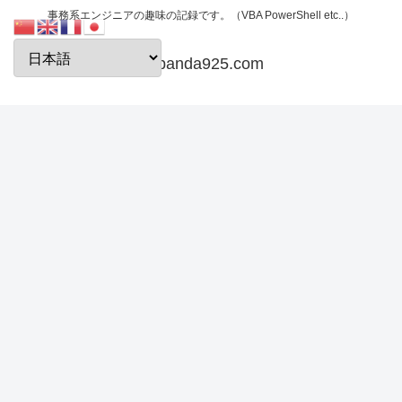
事務系エンジニアの趣味の記録です。（VBA PowerShell etc..）
papanda925.com