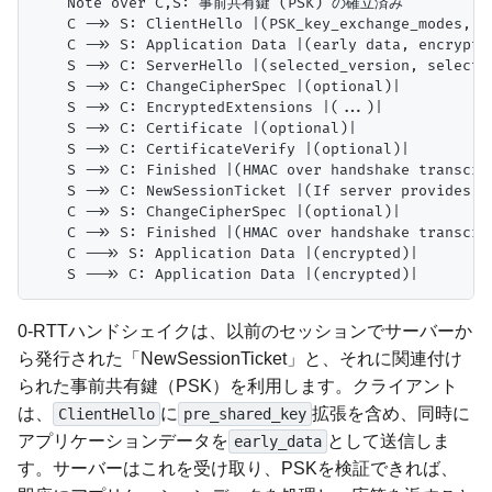
    Note over C,S: 事前共有鍵 (PSK) の確立済み

    C ->> S: ClientHello |(PSK_key_exchange_modes, pr
    C ->> S: Application Data |(early data, encrypted
    S ->> C: ServerHello |(selected_version, selecte
    S ->> C: ChangeCipherSpec |(optional)|

    S ->> C: EncryptedExtensions |(...)|

    S ->> C: Certificate |(optional)|

    S ->> C: CertificateVerify |(optional)|

    S ->> C: Finished |(HMAC over handshake transcrip
    S ->> C: NewSessionTicket |(If server provides ne
    C ->> S: ChangeCipherSpec |(optional)|

    C ->> S: Finished |(HMAC over handshake transcrip
    C -->> S: Application Data |(encrypted)|

0-RTTハンドシェイクは、以前のセッションでサーバーか
ら発行された「NewSessionTicket」と、それに関連付け
られた事前共有鍵（PSK）を利用します。クライアント
は、
に
拡張を含め、同時に
ClientHello
pre_shared_key
アプリケーションデータを
として送信しま
early_data
す。サーバーはこれを受け取り、PSKを検証できれば、