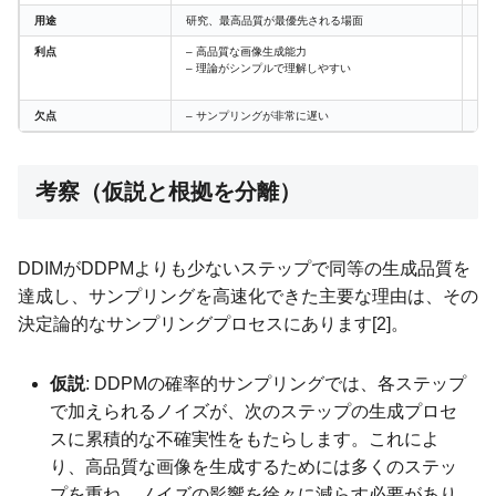
用途
研究、最高品質が最優先される場面
高
利点
– 高品質な画像生成能力
–
– 理論がシンプルで理解しやすい
–
–
欠点
– サンプリングが非常に遅い
–
考察（仮説と根拠を分離）
DDIMがDDPMよりも少ないステップで同等の生成品質を
達成し、サンプリングを高速化できた主要な理由は、その
決定論的なサンプリングプロセスにあります[2]。
仮説
: DDPMの確率的サンプリングでは、各ステップ
で加えられるノイズが、次のステップの生成プロセ
スに累積的な不確実性をもたらします。これによ
り、高品質な画像を生成するためには多くのステッ
プを重ね、ノイズの影響を徐々に減らす必要があり