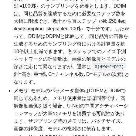
$T=1000$）のサンプリングを必要とします。DDIM
は、同じ品質を達成するために必要なステップ数を
大幅に削減でき、数十から百ステップ（例: $50 \leq
\text{sampling_steps} \leq 100$）で十分です。したが
って、DDIMはDDPMと比較して、同じ品質の画像を
生成するためのサンプリング時における計算量を約
10倍以上削減できます。各ステップでのノイズ予測
ネットワークの計算量は、画像の解像度とモデルの
深さに応じて異なりますが、通常は
O(H*W*C*D^2)
(H=高さ, W=幅, C=チャンネル数, D=モデルの次元) と
なります。
メモリ
: モデルのパラメータ自体はDDPMとDDIMで
同じであるため、メモリ使用量はほぼ同等です。高
解像度画像を扱う場合、U-Netの中間アクティベーシ
ョンマップが大量のメモリを消費する可能性があり
ます。サンプリング時のメモリは、バッチサイズ、
画像の解像度、モデルの複雑さに依存します。