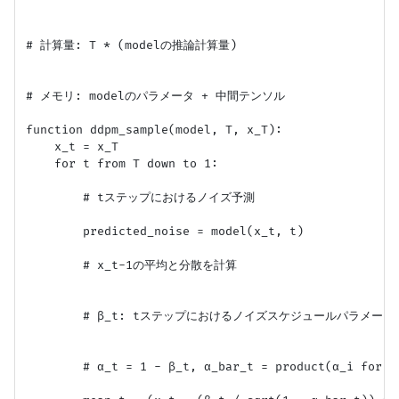
# 計算量: T * (modelの推論計算量)

# メモリ: modelのパラメータ + 中間テンソル

function ddpm_sample(model, T, x_T):

    x_t = x_T

    for t from T down to 1:

        # tステップにおけるノイズ予測

        predicted_noise = model(x_t, t)

        # x_t-1の平均と分散を計算

        # β_t: tステップにおけるノイズスケジュールパラメータ

        # α_t = 1 - β_t, α_bar_t = product(α_i for i=