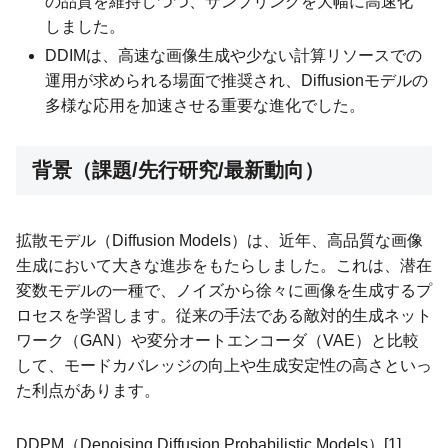
の品質を維持しつつ、サンプリングを大幅に高速化
しました。
DDIMは、高速な画像生成や少ない計算リソースでの
運用が求められる場面で推奨され、Diffusionモデルの
多様な応用を加速させる重要な進化でした。
背景（課題/先行研究/最新動向）
拡散モデル（Diffusion Models）は、近年、高品質な画像
生成において大きな進歩をもたらしました。これは、潜在
変数モデルの一種で、ノイズから徐々に画像を生成するプ
ロセスを学習します。従来の手法である敵対的生成ネット
ワーク（GAN）や変分オートエンコーダ（VAE）と比較
して、モードカバレッジの向上や生成安定性の高さといっ
た利点があります。
DDPM（Denoising Diffusion Probabilistic Models）[1]