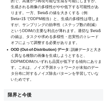
的で、高速かつ再現可能な生成を可能にしますが、
生成される画像の多様性がやや低下する可能性があ
ります。一方、$\eta$ の値を大きくする（例:
$\eta=1$ でDDPM相当）と、生成の多様性は増しま
すが、サンプリングの効率性（ステップ数の削減）
というDDIMの主要な利点が薄れます。適切な $\eta$
の値は、タスクや求める多様性・忠実性のトレード
オフによって調整する必要があります。
OOD (Out-of-Distribution) データ
: 訓練データと大き
く異なる種類の画像を生成しようとすると、
DDPM/DDIMのいずれも品質が低下する傾向にありま
す。これは、ノイズ予測ネットワークが未知のデー
タ分布に対するノイズ除去パターンを学習していな
いためです。
限界と今後