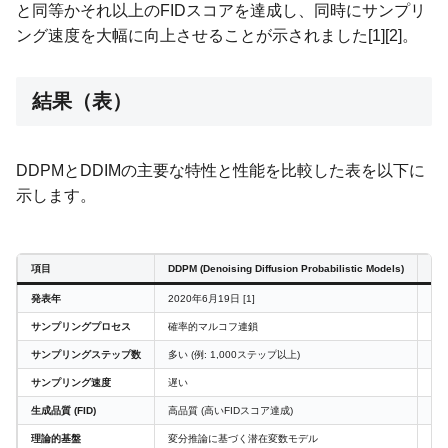
と同等かそれ以上のFIDスコアを達成し、同時にサンプリ
ング速度を大幅に向上させることが示されました[1][2]。
結果（表）
DDPMとDDIMの主要な特性と性能を比較した表を以下に
示します。
項目
DDPM (Denoising Diffusion Probabilistic Models)
DDI
発表年
2020年6月19日 [1]
20
サンプリングプロセス
確率的マルコフ連鎖
決
サンプリングステップ数
多い (例: 1,000ステップ以上)
少な
サンプリング速度
遅い
高速
生成品質 (FID)
高品質 (高いFIDスコア達成)
高品
理論的基盤
変分推論に基づく潜在変数モデル
D