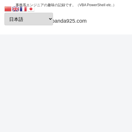
事務系エンジニアの趣味の記録です。（VBA PowerShell etc..）
papanda925.com