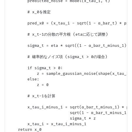
        predicted_noise = model(x_tau_i, t)

        # x_0を推定

        pred_x0 = (x_tau_i - sqrt(1 - α_bar_t) * pred
        # x_t-1の分散の平方根 (etaに応じて調整)

        sigma_t = eta * sqrt((1 - α_bar_t_minus_1) /
        # 確率的なノイズ項 (sigma_t > 0の場合)

        if sigma_t > 0:

            z = sample_gaussian_noise(shape(x_tau_i))
        else:

            z = 0

        # x_t-1を計算

        x_tau_i_minus_1 = sqrt(α_bar_t_minus_1) * pre
                          sqrt(1 - α_bar_t_minus_1 -
                          sigma_t * z

        x_tau_i = x_tau_i_minus_1
