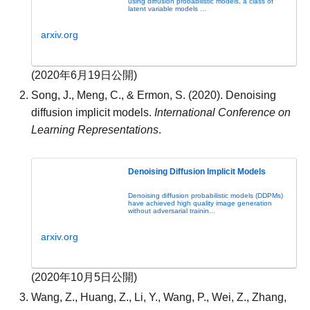
using diffusion probabilistic models, a class of
latent variable models ...
arxiv.org
(2020年6月19日公開)
Song, J., Meng, C., & Ermon, S. (2020). Denoising
diffusion implicit models.
International Conference on
Learning Representations
.
Denoising Diffusion Implicit Models
Denoising diffusion probabilistic models (DDPMs)
have achieved high quality image generation
without adversarial trainin...
arxiv.org
(2020年10月5日公開)
Wang, Z., Huang, Z., Li, Y., Wang, P., Wei, Z., Zhang,