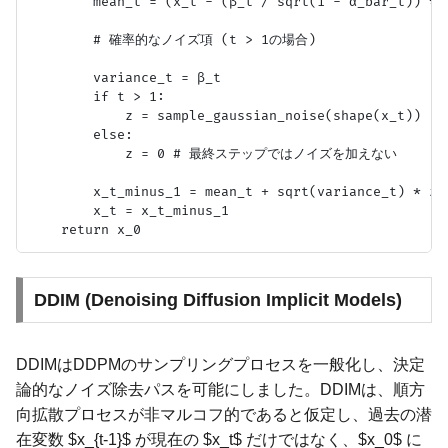
        mean_t = (x_t - (β_t / sqrt(1 - α_bar_t)) * p
        # 確率的なノイズ項 (t > 1の場合)

        variance_t = β_t

        if t > 1:

            z = sample_gaussian_noise(shape(x_t))

        else:

            z = 0 # 最終ステップではノイズを加えない

        x_t_minus_1 = mean_t + sqrt(variance_t) * z

        x_t = x_t_minus_1

DDIM (Denoising Diffusion Implicit Models)
DDIMはDDPMのサンプリングプロセスを一般化し、決定
論的なノイズ除去パスを可能にしました。DDIMは、順方
向拡散プロセスが非マルコフ的であると仮定し、過去の潜
在変数 $x_{t-1}$ が現在の $x_t$ だけではなく、$x_0$ に