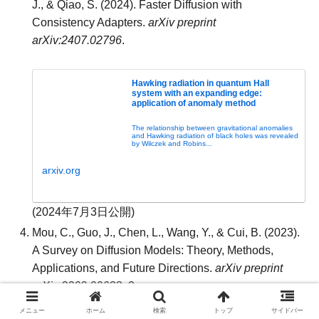
J., & Qiao, S. (2024). Faster Diffusion with
Consistency Adapters.
arXiv preprint
arXiv:2407.02796
.
Hawking radiation in quantum Hall
system with an expanding edge:
application of anomaly method
The relationship between gravitational anomalies
and Hawking radiation of black holes was revealed
by Wilczek and Robins...
arxiv.org
(2024年7月3日公開)
Mou, C., Guo, J., Chen, L., Wang, Y., & Cui, B. (2023).
A Survey on Diffusion Models: Theory, Methods,
Applications, and Future Directions.
arXiv preprint
arXiv:2209.00638v3
.
メニュー
ホーム
検索
トップ
サイドバー