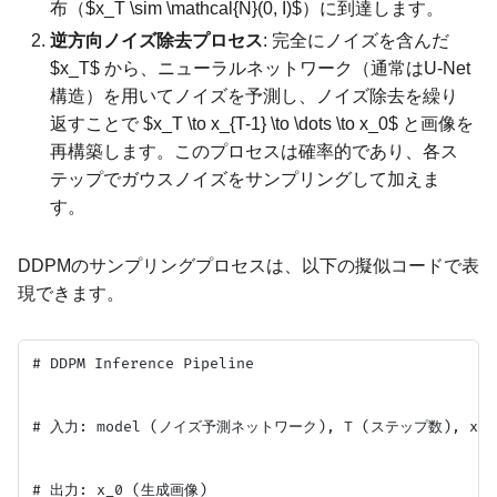
布（$x_T \sim \mathcal{N}(0, I)$）に到達します。
逆方向ノイズ除去プロセス
: 完全にノイズを含んだ
$x_T$ から、ニューラルネットワーク（通常はU-Net
構造）を用いてノイズを予測し、ノイズ除去を繰り
返すことで $x_T \to x_{T-1} \to \dots \to x_0$ と画像を
再構築します。このプロセスは確率的であり、各ス
テップでガウスノイズをサンプリングして加えま
す。
DDPMのサンプリングプロセスは、以下の擬似コードで表
現できます。
# DDPM Inference Pipeline

# 入力: model (ノイズ予測ネットワーク), T (ステップ数), x_
# 出力: x_0 (生成画像)
