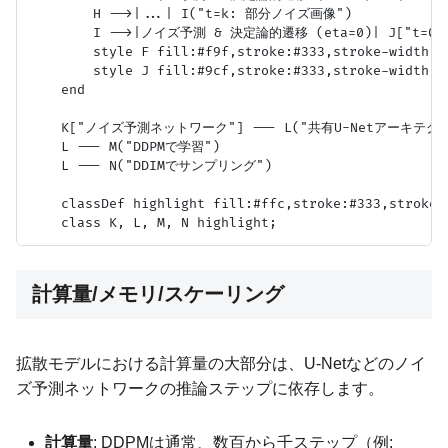
        H -->|...| I("t=k: 部分ノイズ画像")

        I -->|ノイズ予測 & 決定論的遷移 (eta=0)| J["t=0:
        style F fill:#f9f,stroke:#333,stroke-width:2p
        style J fill:#9cf,stroke:#333,stroke-width:2p
    end

    K["ノイズ予測ネットワーク"] --- L("共有U-Netアーキテクチ
    L --- M("DDPMで学習")

    L --- N("DDIMでサンプリング")

    classDef highlight fill:#ffc,stroke:#333,stroke-w
計算量/メモリ/スケーリング
拡散モデルにおける計算量の大部分は、U-Netなどのノイ
ズ予測ネットワークの推論ステップに依存します。
計算量
: DDPMは通常、数百から千ステップ（例: