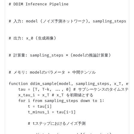
# DDIM Inference Pipeline

# 入力: model (ノイズ予測ネットワーク), sampling_steps 
# 出力: x_0 (生成画像)

# 計算量: sampling_steps * (modelの推論計算量)

# メモリ: modelのパラメータ + 中間テンソル

function ddim_sample(model, sampling_steps, x_T, eta)
    tau = [T, T-k, ..., 0] # サブシーケンスのタイムステップ
    x_tau_i = x_T # x_T を初期値とする

    for i from sampling_steps down to 1:

        t = tau[i]

        t_minus_1 = tau[i-1]

        # tステップにおけるノイズ予測
