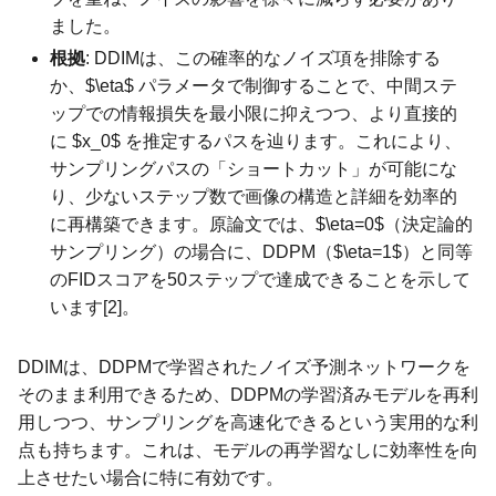
ました。
根拠
: DDIMは、この確率的なノイズ項を排除する
か、$\eta$ パラメータで制御することで、中間ステ
ップでの情報損失を最小限に抑えつつ、より直接的
に $x_0$ を推定するパスを辿ります。これにより、
サンプリングパスの「ショートカット」が可能にな
り、少ないステップ数で画像の構造と詳細を効率的
に再構築できます。原論文では、$\eta=0$（決定論的
サンプリング）の場合に、DDPM（$\eta=1$）と同等
のFIDスコアを50ステップで達成できることを示して
います[2]。
DDIMは、DDPMで学習されたノイズ予測ネットワークを
そのまま利用できるため、DDPMの学習済みモデルを再利
用しつつ、サンプリングを高速化できるという実用的な利
点も持ちます。これは、モデルの再学習なしに効率性を向
上させたい場合に特に有効です。