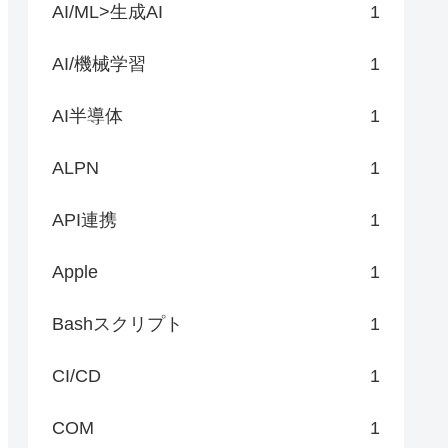
AI/ML>生成AI
1
AI/機械学習
1
AI半導体
1
ALPN
1
API連携
1
Apple
1
Bashスクリプト
1
CI/CD
1
COM
1