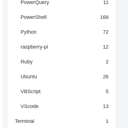
PowerQuery
11
PowerShell
168
Python
72
raspberry-pi
12
Ruby
2
Ubuntu
26
VBScript
5
VScode
13
Terminal
1