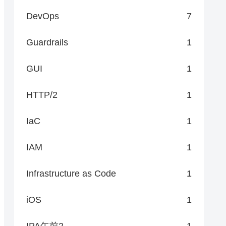
DevOps
7
Guardrails
1
GUI
1
HTTP/2
1
IaC
1
IAM
1
Infrastructure as Code
1
iOS
1
IPA午前2
1