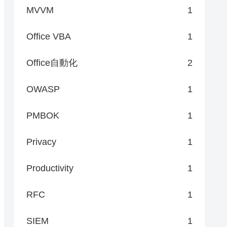
MVVM
1
Office VBA
1
Office自動化
2
OWASP
1
PMBOK
1
Privacy
1
Productivity
1
RFC
1
SIEM
1