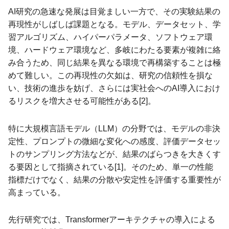
AI研究の急速な発展は目覚ましい一方で、その実験結果の
再現性がしばしば課題となる。モデル、データセット、学
習アルゴリズム、ハイパーパラメータ、ソフトウェア環
境、ハードウェア環境など、多岐にわたる要素が複雑に絡
み合うため、同じ結果を異なる環境で再構築することは極
めて難しい。この再現性の欠如は、研究の信頼性を損な
い、技術の進歩を妨げ、さらには実社会へのAI導入におけ
るリスクを増大させる可能性がある[2]。
特に大規模言語モデル（LLM）の分野では、モデルの非決
定性、プロンプトの微細な変化への感度、評価データセッ
トのサンプリング方法などが、結果のばらつきを大きくす
る要因として指摘されている[1]。そのため、単一の性能
指標だけでなく、結果の分散や安定性を評価する重要性が
高まっている。
先行研究では、Transformerアーキテクチャの導入による