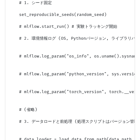
    # 1. シード固定

    set_reproducible_seeds(random_seed)

    # mlflow.start_run() # 実験トラッキング開始

    # 2. 環境情報ログ (OS, Pythonバージョン, ライブラリバー
    # mlflow.log_param("os_info", os.uname().sysname)
    # mlflow.log_param("python_version", sys.version)
    # mlflow.log_param("torch_version", torch.__versi
    # (省略)

    # 3. データロードと前処理 (処理スクリプトはバージョン管理さ
    # data_loader = load_data_from_path(data_path, b