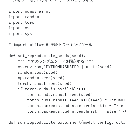
# メモリ: モデルサイズ + データバッチサイズ

import numpy as np

import random

import torch

import os

import sys

# import mlflow # 実験トラッキングツール

def set_reproducible_seeds(seed):

    """ 全てのランダムシードを固定する """

    os.environ['PYTHONHASHSEED'] = str(seed)

    random.seed(seed)

    np.random.seed(seed)

    torch.manual_seed(seed)

    if torch.cuda.is_available():

        torch.cuda.manual_seed(seed)

        torch.cuda.manual_seed_all(seed) # for multi-
        torch.backends.cudnn.deterministic = True

        torch.backends.cudnn.benchmark = Fa
def run_reproducible_experiment(model_config, data_pa