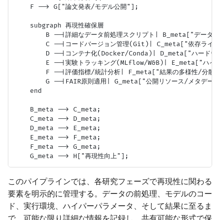
    F --> G["論文発表/モデル公開"];

    subgraph 再現性確保層

        B --|詳細なデータ前処理スクリプト| B_meta["データ
        C --|コードバージョン管理(Git)| C_meta["依存ラ
        D --|コンテナ化(Docker/Conda)| D_meta["ハードウ
        E --|実験トラッキング(MLflow/W&B)| E_meta
        F --|評価指標/統計分析| F_meta["結果の多様性/分散"]
        G --|FAIR原則適用| G_meta["公開リソース/メタデータ"
    end

    B_meta --> C_meta;

    C_meta --> D_meta;

    D_meta --> E_meta;

    E_meta --> F_meta;

    F_meta --> G_meta;

このパイプラインでは、各研究フェーズで再現性に関わる
要素を明示的に管理する。データの前処理、モデルのコー
ド、実行環境、ハイパーパラメータ、そして結果に至るま
で、可能な限り詳細な情報を記録し、共有可能な形式で保