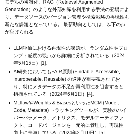
モデルの複雑化、RAG（Retrieval Augmented
Generation）のような外部知識を利用する手法の登場によ
り、データソースのバージョン管理や検索戦略の再現性も
新たな課題となっている。 最新動向としては、以下の点
が挙げられる。
LLM評価における再現性の課題が、ランダム性やプロ
ンプト感度の観点から詳細に分析されている（2024
年5月15日）[1]。
AI研究においてもFAIR原則 (Findable, Accessible,
Interoperable, Reusable) の適用が重要視されてお
り、特にメタデータの不足が再利用性を阻害すると
指摘されている（2024年6月1日）[4]。
MLflowやWeights & BiasesといったMCM (Model,
Code, Metadata) トラッキングツールが、実験のハイ
パーパラメータ、メトリクス、モデルアーティファ
クト、コードバージョンを一元的に管理し、再現性
向上に寄与している（2024年3月10日）[5]。