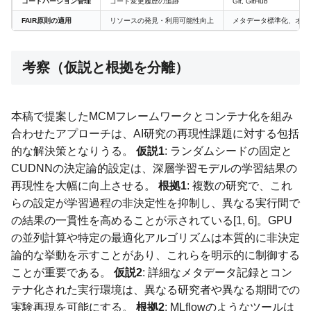
コードバージョン管理
コード変更履歴の追跡
Git, GitHub
FAIR原則の適用
リソースの発見・利用可能性向上
メタデータ標準化、オー
考察（仮説と根拠を分離）
本稿で提案したMCMフレームワークとコンテナ化を組み
合わせたアプローチは、AI研究の再現性課題に対する包括
的な解決策となりうる。
仮説1
: ランダムシードの固定と
CUDNNの決定論的設定は、深層学習モデルの学習結果の
再現性を大幅に向上させる。
根拠1
: 複数の研究で、これ
らの設定が学習過程の非決定性を抑制し、異なる実行間で
の結果の一貫性を高めることが示されている[1, 6]。GPU
の並列計算や特定の最適化アルゴリズムは本質的に非決定
論的な挙動を示すことがあり、これらを明示的に制御する
ことが重要である。
仮説2
: 詳細なメタデータ記録とコン
テナ化された実行環境は、異なる研究者や異なる期間での
実験再現を可能にする。
根拠2
: MLflowのようなツールは