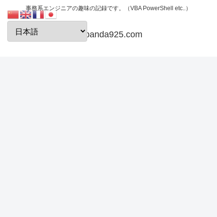
事務系エンジニアの趣味の記録です。（VBA PowerShell etc..）
papanda925.com