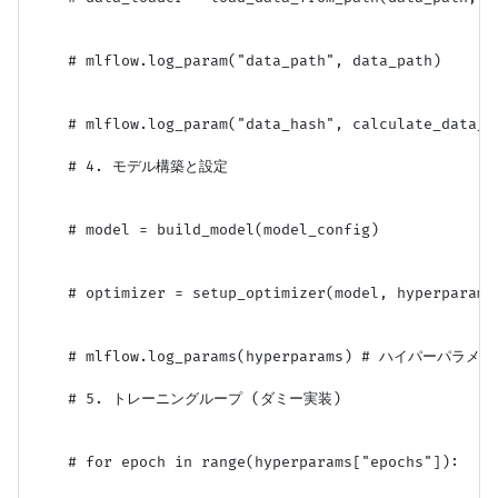
    # mlflow.log_param("data_path", data_path)

    # mlflow.log_param("data_hash", calculate_dat
    # 4. モデル構築と設定

    # model = build_model(model_config)

    # optimizer = setup_optimizer(model, hyperparams[
    # mlflow.log_params(hyperparams) # ハイパーパラメ
    # 5. トレーニングループ (ダミー実装)

    # for epoch in range(hyperparams["epochs"]):
