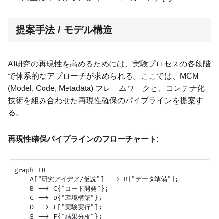
提案手法 / モデル構造
AI研究の再現性を高めるためには、実験プロセスの各段階
で体系的なアプローチが求められる。ここでは、MCM
(Model, Code, Metadata) フレームワークと、コンテナ化
技術を組み合わせた再現性確保のパイプラインを提案す
る。
再現性確保パイプラインのフローチャート
:
graph TD

    A["研究アイデア/仮説"] --> B{"データ準備"};

    B --> C{"コード開発"};

    C --> D{"環境構築"};

    D --> E["実験実行"];

    E --> F{"結果分析"};
