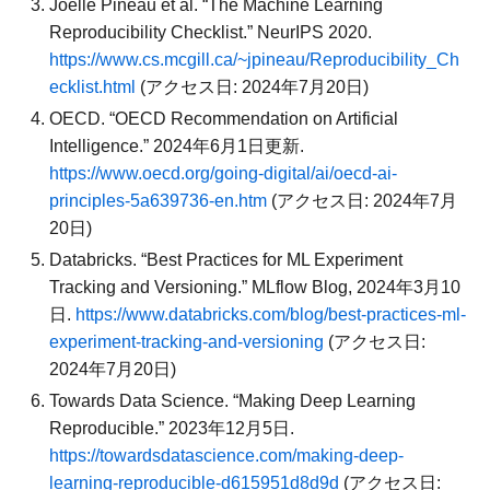
Joelle Pineau et al. “The Machine Learning
Reproducibility Checklist.” NeurIPS 2020.
https://www.cs.mcgill.ca/~jpineau/Reproducibility_Ch
ecklist.html
(アクセス日: 2024年7月20日)
OECD. “OECD Recommendation on Artificial
Intelligence.” 2024年6月1日更新.
https://www.oecd.org/going-digital/ai/oecd-ai-
principles-5a639736-en.htm
(アクセス日: 2024年7月
20日)
Databricks. “Best Practices for ML Experiment
Tracking and Versioning.” MLflow Blog, 2024年3月10
日.
https://www.databricks.com/blog/best-practices-ml-
experiment-tracking-and-versioning
(アクセス日:
2024年7月20日)
Towards Data Science. “Making Deep Learning
Reproducible.” 2023年12月5日.
https://towardsdatascience.com/making-deep-
learning-reproducible-d615951d8d9d
(アクセス日: