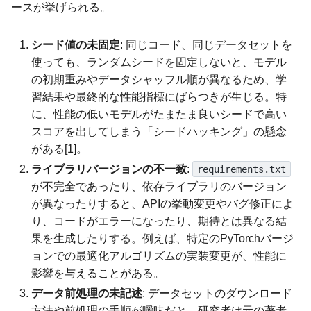
ースが挙げられる。
シード値の未固定
: 同じコード、同じデータセットを
使っても、ランダムシードを固定しないと、モデル
の初期重みやデータシャッフル順が異なるため、学
習結果や最終的な性能指標にばらつきが生じる。特
に、性能の低いモデルがたまたま良いシードで高い
スコアを出してしまう「シードハッキング」の懸念
がある[1]。
ライブラリバージョンの不一致
:
requirements.txt
が不完全であったり、依存ライブラリのバージョン
が異なったりすると、APIの挙動変更やバグ修正によ
り、コードがエラーになったり、期待とは異なる結
果を生成したりする。例えば、特定のPyTorchバージ
ョンでの最適化アルゴリズムの実装変更が、性能に
影響を与えることがある。
データ前処理の未記述
: データセットのダウンロード
方法や前処理の手順が曖昧だと、研究者は元の著者