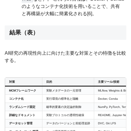
のようなコンテナ化技術を用いることで、共有
と再構築が大幅に簡素化される[6]。
結果（表）
AI研究の再現性向上に向けた主要な対策とその特徴を比較
する。
対策
目的
主要ツール/技術
MCMフレームワーク
実験メタデータの一元管理
MLflow, Weights & Bias
コンテナ化
実行環境の標準化と隔離
Docker, Conda
ランダムシード固定
確率的要素の決定論的制御
NumPy, PyTorch, Tensor
詳細なドキュメント
実験プロトコルの透明性確保
README, Jupyter Note
データセット管理
データのバージョンと前処理追跡
DVC, Git LFS