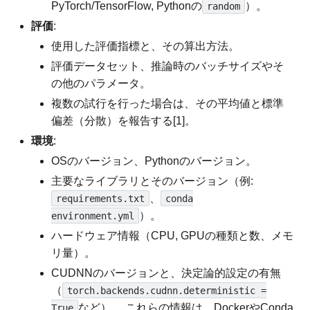
PyTorch/TensorFlow, Pythonの
）。
random
評価
:
使用した評価指標と、その算出方法。
評価データセット、推論時のバッチサイズやそ
の他のパラメータ。
複数の試行を行った場合は、その平均値と標準
偏差（分散）を報告する[1]。
環境
:
OSのバージョン、Pythonのバージョン。
主要なライブラリとそのバージョン（例:
、
requirements.txt
conda
）。
environment.yml
ハードウェア情報（CPU, GPUの種類と数、メモ
リ量）。
CUDNNのバージョンと、決定論的設定の有無
（
torch.backends.cudnn.deterministic =
など）。 これらの情報は、DockerやConda
True