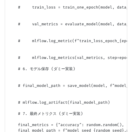
    #     train_loss = train_one_epoch(model, data_lo
    #     val_metrics = evaluate_model(model, data_lo
    #     mlflow.log_metric(f"train_loss_epoch_{epoch
    #     mlflow.log_metrics(val_metrics, step=epoch)
    # 6. モデル保存 (ダミー実装)

    # final_model_path = save_model(model, f"model_se
    # mlflow.log_artifact(final_model_path)

    # 7. 最終メトリクス (ダミー実装)

    final_metrics = {"accuracy": random.random(), "lo
    final_model_path = f"model_seed_{random_seed}.pth