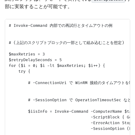
部に実装することが可能です。
# Invoke-Command 内部での再試行とタイムアウトの例

# (上記のスクリプトブロックの一部として組み込むことを想定)

$maxRetries = 3

$retryDelaySeconds = 5

for ($i = 0; $i -lt $maxRetries; $i++) {

    try {

        # -ConnectionUri で WinRM 接続のタイムアウトを制
        # -SessionOption で OperationTimeoutSec な
        $iisInfo = Invoke-Command -ComputerName $targ
                                  -ScriptBlock { Get-
                                  -ErrorAction Stop `
                                  -SessionOption (