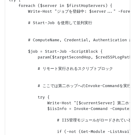
try {

    foreach ($server in $firstHopServers) {

        Write-Host "ジョブを登録中: $server..." -Foregro
        # Start-Job を使用して並列実行

        # ComputeName, Credential, Authenticati
        $job = Start-Job -ScriptBlock {

            param($targetSecondHop, $credSSPLogPath, 
            # リモート実行されるスクリプトブロック

            # ここでは第二ホップへのInvoke-Commandを実行

            try {

                Write-Host "[$currentServer] 第二
                $iisInfo = Invoke-Command -ComputerN
                    # IIS管理モジュールがロードされている
                    if (-not (Get-Module -ListAvailab