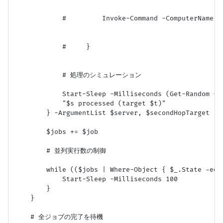
            #         Invoke-Command -ComputerName $t
            #     }

            # 処理のシミュレーション

            Start-Sleep -Milliseconds (Get-Random -Mi
            "$s processed (target $t)"

        } -ArgumentList $server, $secondHopTarget

        $jobs += $job

        # 並列実行数の制御

        while (($jobs | Where-Object { $_.State -eq 
            Start-Sleep -Milliseconds 100

        }

    }

    # 全ジョブの完了を待機
