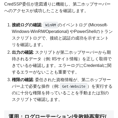
CredSSP委任が意図通りに機能し、第二ホップサーバー
へのアクセスが成功したことを確認します。
接続ログの確認
:
のイベントログ (Microsoft-
WinRM
Windows-WinRM/Operational) やPowerShellのトラン
スクリプトログで、接続と認証の成功を示すエント
リを確認します。
出力の確認
: スクリプトが第二ホップサーバーから期
待されるデータ（例: IISサイト情報）を正しく取得で
きているか確認します。エラーログにCredentialに関
するエラーがないことも重要です。
権限の確認
: 委任された資格情報が、第二ホップサー
バー上で必要な操作（例:
）を実行する
Get-Website
のに十分な権限を持っていることを手動または別の
スクリプトで確認します。
運用：ログローテーション/失敗時再実行/