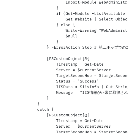
                        Import-Module WebAdministrat
                    }

                    if (Get-Module -ListAvailable -Na
                        Get-Website | Select-Object N
                    } else {

                        Write-Warning "We
                        $null

                    }

                } -ErrorAction Stop # 第二ホップでのエ
                [PSCustomObject]@{

                    Timestamp = Get-Date

                    Server = $currentServer

                    TargetSecondHop = $targetSecondHo
                    Status = "Success"

                    IISData = $iisInfo | Out-Str
                    Message = "IIS情報が正常に取得されま
                }

            }

            catch {

                [PSCustomObject]@{

                    Timestamp = Get-Date

                    Server = $currentServer

                    TargetSecondHop = $targetSecondHo