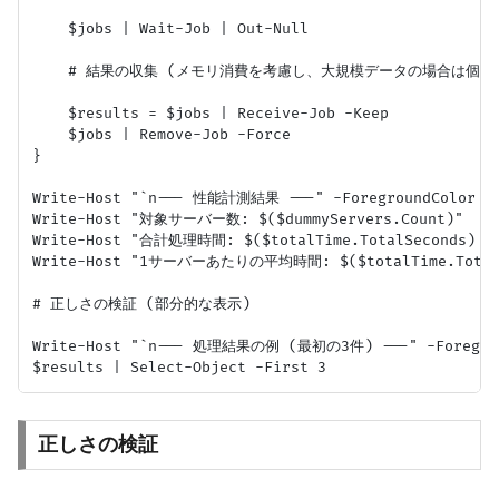
    $jobs | Wait-Job | Out-Null

    # 結果の収集 (メモリ消費を考慮し、大規模データの場合は個別
    $results = $jobs | Receive-Job -Keep

    $jobs | Remove-Job -Force

}

Write-Host "`n--- 性能計測結果 ---" -ForegroundColor Gr
Write-Host "対象サーバー数: $($dummyServers.Count)"

Write-Host "合計処理時間: $($totalTime.TotalSeconds) 秒"
Write-Host "1サーバーあたりの平均時間: $($totalTime.TotalSec
# 正しさの検証 (部分的な表示)

Write-Host "`n--- 処理結果の例 (最初の3件) ---" -Foregroun
正しさの検証