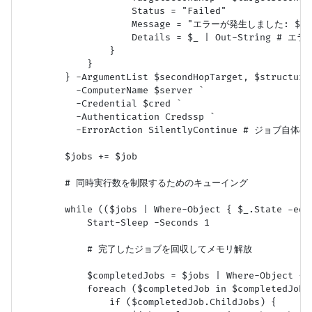
                    Status = "Failed"

                    Message = "エラーが発生しました: $($_.
                    Details = $_ | Out-Strin
                }

            }

        } -ArgumentList $secondHopTarget, $structured
          -ComputerName $server `

          -Credential $cred `

          -Authentication Credssp `

          -ErrorAction SilentlyContinue # ジョブ
        $jobs += $job

        # 同時実行数を制限するためのキューイング

        while (($jobs | Where-Object { $_.State -eq 
            Start-Sleep -Seconds 1

            # 完了したジョブを回収してメモリ解放

            $completedJobs = $jobs | Where-Object { 
            foreach ($completedJob in $completedJobs)
                if ($completedJob.ChildJobs) {
