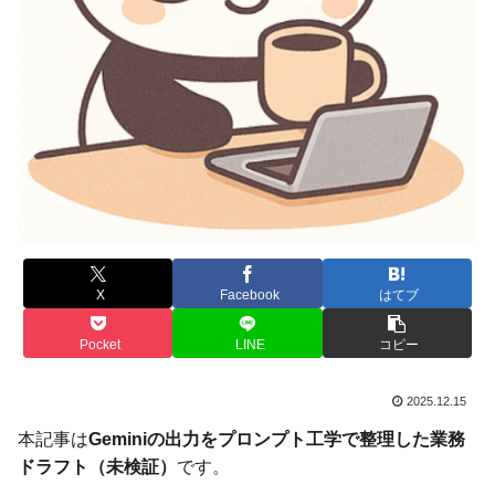
X
Facebook
はてブ
Pocket
LINE
コピー
2025.12.15
本記事は
Geminiの出力をプロンプト工学で整理した業務
ドラフト（未検証）
です。