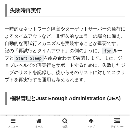
失敗時再実行
一時的なネットワーク障害やターゲットサーバーの負荷に
よるタイムアウトなど、非恒久的なエラーの場合に備え、
自動的な再試行メカニズムを実装することが重要です。上
記の「再試行とタイムアウト」の例のように、
ルー
for
プと
を組み合わせて実装します。また、ジ
Start-Sleep
ョブレベルでの再実行をサポートするために、失敗したジ
ョブのリストを記録し、後からそのリストに対してスクリ
プトを再実行する運用も考えられます。
権限管理とJust Enough Administration (JEA)
CredSSP委任は強力な機能であり、セキュリティリスク
を伴うため、最小権限の原則を厳守することが重要です。
メニュー
ホーム
検索
トップ
サイドバー