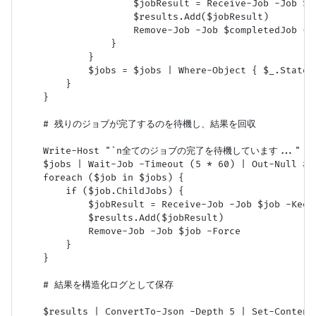
                    $jobResult = Receive-Job -Job
                    $results.Add($jobResult)

                    Remove-Job -Job $completedJob -Fo
                }

            }

            $jobs = $jobs | Where-Object { $_.State 
        }

    }

    # 残りのジョブが完了するのを待機し、結果を回収

    Write-Host "`n全てのジョブの完了を待機しています..." -Fore
    $jobs | Wait-Job -Timeout (5 * 60) | Out-Null 
    foreach ($job in $jobs) {

        if ($job.ChildJobs) {

            $jobResult = Receive-Job -Job $job -Keep

            $results.Add($jobResult)

            Remove-Job -Job $job -Force

        }

    }

    # 結果を構造化ログとして保存

    $results | ConvertTo-Json -Depth 5 | Set-Content