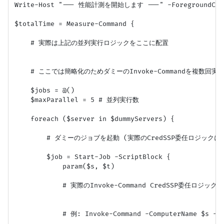
Write-Host "--- 性能計測を開始します ---" -ForegroundColo
$totalTime = Measure-Command {

    # 実際は上記の並列実行ロジックをここに配置

    # ここでは簡略化のためダミーのInvoke-Commandを複数回実行
    $jobs = @()

    $maxParallel = 5 # 並列実行数

    foreach ($server in $dummyServers) {

        # ダミーのジョブを起動 (実際のCredSSP委任ロジックに
        $job = Start-Job -ScriptBlock {

            param($s, $t)

            # 実際のInvoke-Command CredSSP委任ロジック
            # 例: Invoke-Command -ComputerName $s -Cr