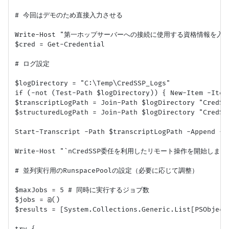
# 今回はデモのため直接入力させる

Write-Host "第一ホップサーバーへの接続に使用する資格情報を入力してくだ
$cred = Get-Credential

# ログ設定

$logDirectory = "C:\Temp\CredSSP_Logs"

if (-not (Test-Path $logDirectory)) { New-Item -Item
$transcriptLogPath = Join-Path $logDirectory "CredSS
$structuredLogPath = Join-Path $logDirectory "CredSS
Start-Transcript -Path $transcriptLogPath -Append -Fo
Write-Host "`nCredSSP委任を利用したリモート操作を開始します..." 
# 並列実行用のRunspacePoolの設定（必要に応じて調整）

$maxJobs = 5 # 同時に実行するジョブ数

$jobs = @()

$results = [System.Collections.Generic.List[PSObject]