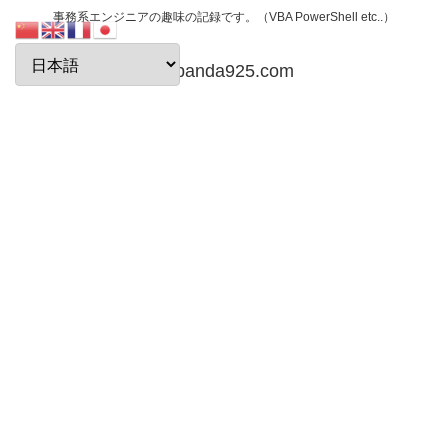
事務系エンジニアの趣味の記録です。（VBA PowerShell etc..）
papanda925.com