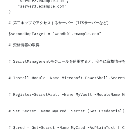
    "server2.example.com",

    "server3.example.com"

)

# 第二ホップでアクセスするサーバー（IISサーバーなど）

$secondHopTarget = "webdb01.example.com"

# 資格情報の取得

# SecretManagementモジュールを使用すると、安全に資格情報を
# Install-Module -Name Microsoft.PowerShell.SecretMa
# Register-SecretVault -Name MyVault -ModuleName Mic
# Set-Secret -Name MyCred -Secret (Get-Credential) -V
# $cred = Get-Secret -Name MyCred -AsPlainText | Con