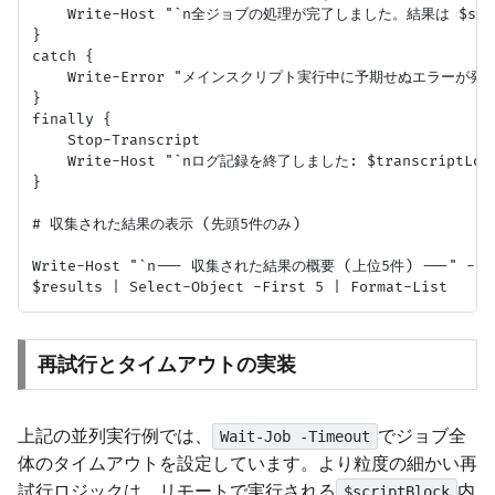
    Write-Host "`n全ジョブの処理が完了しました。結果は $struct
}

catch {

    Write-Error "メインスクリプト実行中に予期せぬエラーが発生しました
}

finally {

    Stop-Transcript

    Write-Host "`nログ記録を終了しました: $transcriptLogPat
}

# 収集された結果の表示 (先頭5件のみ)

Write-Host "`n--- 収集された結果の概要 (上位5件) ---" -Foreg
再試行とタイムアウトの実装
上記の並列実行例では、
でジョブ全
Wait-Job -Timeout
体のタイムアウトを設定しています。より粒度の細かい再
試行ロジックは、リモートで実行される
内
$scriptBlock