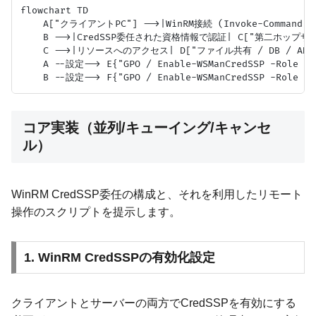
flowchart TD

    A["クライアントPC"] -->|WinRM接続 (Invoke-Command
    B -->|CredSSP委任された資格情報で認証| C["第二ホップサー
    C -->|リソースへのアクセス| D["ファイル共有 / DB / AD 
    A --設定--> E{"GPO / Enable-WSManCredSSP -Role Cli
コア実装（並列/キューイング/キャンセ
ル）
WinRM CredSSP委任の構成と、それを利用したリモート
操作のスクリプトを提示します。
1. WinRM CredSSPの有効化設定
クライアントとサーバーの両方でCredSSPを有効にする