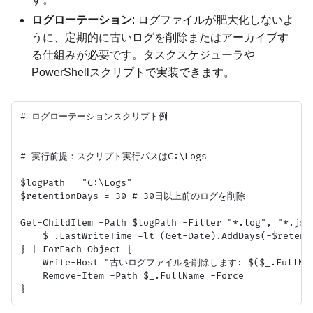
ログローテーション
: ログファイルが肥大化しないよ
うに、定期的に古いログを削除またはアーカイブす
る仕組みが必要です。タスクスケジューラや
PowerShellスクリプトで実装できます。
# ログローテーションスクリプト例

# 実行前提：スクリプト実行パスはC:\Logs

$logPath = "C:\Logs"

$retentionDays = 30 # 30日以上前のログを削除

Get-ChildItem -Path $logPath -Filter "*.log", "*.json
    $_.LastWriteTime -lt (Get-Date).AddDays(-$retenti
} | ForEach-Object {

    Write-Host "古いログファイルを削除します: $($_.FullName)"
    Remove-Item -Path $_.FullName -Force
