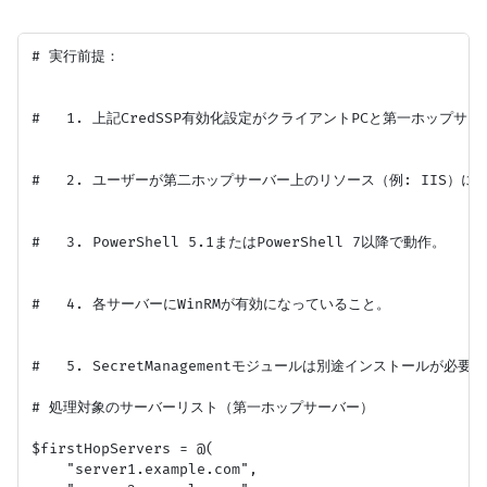
# 実行前提：

#   1. 上記CredSSP有効化設定がクライアントPCと第一ホップサ
#   2. ユーザーが第二ホップサーバー上のリソース（例: IIS）に
#   3. PowerShell 5.1またはPowerShell 7以降で動作。

#   4. 各サーバーにWinRMが有効になっていること。

#   5. SecretManagementモジュールは別途インストールが必要です (In
# 処理対象のサーバーリスト（第一ホップサーバー）

$firstHopServers = @(

    "server1.example.com",
