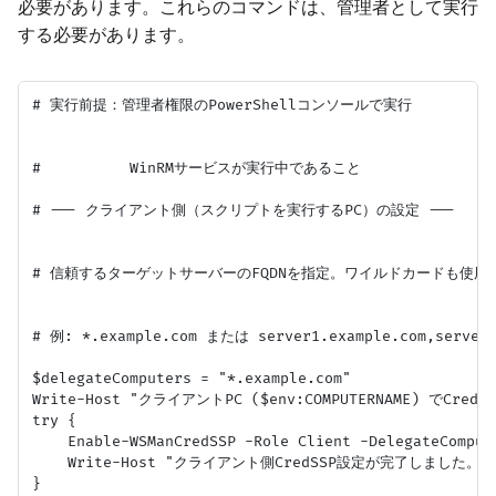
必要があります。これらのコマンドは、管理者として実行
する必要があります。
# 実行前提：管理者権限のPowerShellコンソールで実行

#          WinRMサービスが実行中であること

# --- クライアント側（スクリプトを実行するPC）の設定 ---

# 信頼するターゲットサーバーのFQDNを指定。ワイルドカードも使用可
# 例: *.example.com または server1.example.com,server2.
$delegateComputers = "*.example.com"

Write-Host "クライアントPC ($env:COMPUTERNAME) でCre
try {

    Enable-WSManCredSSP -Role Client -DelegateComput
    Write-Host "クライアント側CredSSP設定が完了しました。" -Fo
}
