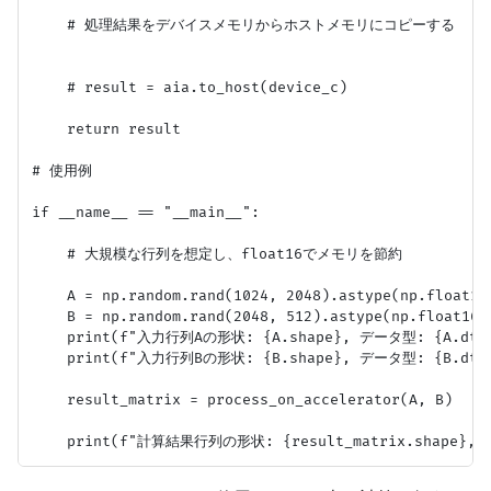
    # 処理結果をデバイスメモリからホストメモリにコピーする

    # result = aia.to_host(device_c)

    return result

# 使用例

if __name__ == "__main__":

    # 大規模な行列を想定し、float16でメモリを節約

    A = np.random.rand(1024, 2048).astype(np.float16)
    B = np.random.rand(2048, 512).astype(np.float16)

    print(f"入力行列Aの形状: {A.shape}, データ型: {A.dtyp
    print(f"入力行列Bの形状: {B.shape}, データ型: {B.dtyp
    result_matrix = process_on_accelerator(A, B)
