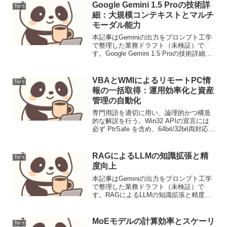
日にNVIDIAが...
Google Gemini 1.5 Proの技術詳
Tech
細：大規模コンテキストとマルチ
モーダル能力
本記事はGeminiの出力をプロンプト工学
で整理した業務ドラフト（未検証）で
す。Google Gemini 1.5 Proの技術詳細：
大規模コンテキストとマルチモーダル能
力ニュース要点Googleは、2024年2月15
日に大規模言語モデル（...
VBAとWMIによるリモートPC情
Tech
報の一括取得：運用効率化と資産
管理の自動化
専門用語を適切に用い、論理的かつ構造
的な解説を行う。Win32 APIの宣言には
必ず PtrSafe を含め、64bit/32bit両対応と
する。コードは読みやすさと再利用性を
重視し、実務的なエラーハンドリングを
組み込む。ユーザーの要求に忠...
RAGによるLLMの知識拡張と精
Tech
度向上
本記事はGeminiの出力をプロンプト工学
で整理した業務ドラフト（未検証）で
す。RAGによるLLMの知識拡張と精度向
上大規模言語モデル（LLM）は広範な知
識を持つ一方で、最新情報や特定のドメ
イン知識に弱く、幻覚（Hallucination）...
MoEモデルの計算効率とスケーリ
Tech