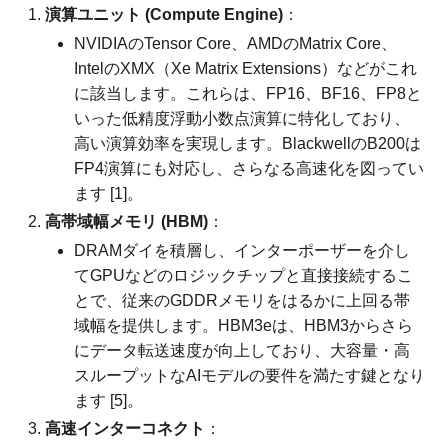
演算ユニット (Compute Engine)
：
NVIDIAのTensor Core、AMDのMatrix Core、
IntelのXMX（Xe Matrix Extensions）などがこれ
に該当します。これらは、FP16、BF16、FP8と
いった低精度浮動小数点演算に特化しており、
高い演算効率を実現します。BlackwellのB200は
FP4演算にも対応し、さらなる高速化を図ってい
ます [1]。
高帯域幅メモリ (HBM)
：
DRAMダイを積層し、インターポーザーを介し
てGPUなどのロジックチップと直接接続するこ
とで、従来のGDDRメモリをはるかに上回る帯
域幅を提供します。HBM3eは、HBM3からさら
にデータ転送速度が向上しており、大容量・高
スループットなAIモデルの要件を満たす鍵となり
ます [5]。
高速インターコネクト
：