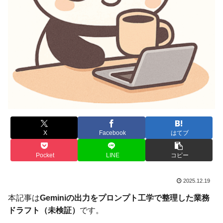
X
Facebook
はてブ
Pocket
LINE
コピー
2025.12.19
本記事は
Geminiの出力をプロンプト工学で整理した業務
ドラフト（未検証）
です。