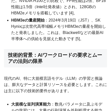
た。NVIDIA H100との比較で、FP8性能は2倍、BF16
性能は1.5倍（Intel社発表値）とされ、128GBの
HBM2eメモリを搭載しています [4]。
HBM3eの量産開始
：2024年3月19日（JST）、SK
Hynixは次世代高帯域幅メモリHBM3eの量産を開始し
たと発表しました。これは、Blackwellなどの最新AI
半導体への供給を見据えた動きです [5]。
技術的背景：AIワークロードの要求とムー
アの法則の限界
現代のAI、特に大規模言語モデル（LLM）の学習と推論
は、膨大なデータと計算リソースを必要とします。これに
は主に以下の技術的要件があります。
大規模な並列演算能力
：数兆パラメータに及ぶモデ
ルの学習には、大量の行列演算を並列処理する能力