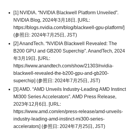
[1] NVIDIA. “NVIDIA Blackwell Platform Unveiled”.
NVIDIA Blog, 2024年3月18日. [URL:
https://blogs.nvidia.com/blog/blackwell-gpu-platform/]
(参照日: 2024年7月25日, JST)
[2] AnandTech. “NVIDIA Blackwell Revealed: The
B200 GPU and GB200 Superchip”. AnandTech, 2024
年3月19日. [URL:
https://www.anandtech.com/show/21303/nvidia-
blackwell-revealed-the-b200-gpu-and-gb200-
superchip] (参照日: 2024年7月25日, JST)
[3] AMD. “AMD Unveils Industry-Leading AMD Instinct
MI300 Series Accelerators”. AMD Press Release,
2023年12月6日. [URL:
https://www.amd.com/en/press-release/amd-unveils-
industry-leading-amd-instinct-mi300-series-
accelerators] (参照日: 2024年7月25日, JST)