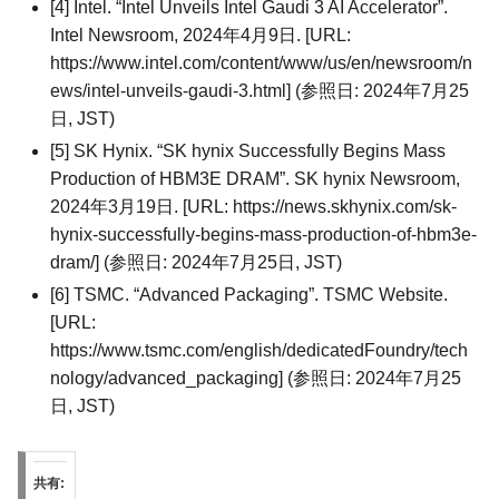
[4] Intel. “Intel Unveils Intel Gaudi 3 AI Accelerator”.
Intel Newsroom, 2024年4月9日. [URL:
https://www.intel.com/content/www/us/en/newsroom/n
ews/intel-unveils-gaudi-3.html] (参照日: 2024年7月25
日, JST)
[5] SK Hynix. “SK hynix Successfully Begins Mass
Production of HBM3E DRAM”. SK hynix Newsroom,
2024年3月19日. [URL: https://news.skhynix.com/sk-
hynix-successfully-begins-mass-production-of-hbm3e-
dram/] (参照日: 2024年7月25日, JST)
[6] TSMC. “Advanced Packaging”. TSMC Website.
[URL:
https://www.tsmc.com/english/dedicatedFoundry/tech
nology/advanced_packaging] (参照日: 2024年7月25
日, JST)
共有: