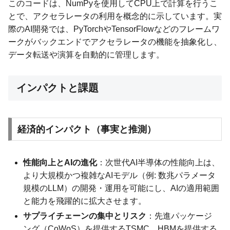
このコードは、NumPyを使用してCPU上で計算を行うこ
とで、アクセラレータの利用を概念的に示しています。実
際のAI開発では、PyTorchやTensorFlowなどのフレームワ
ークがバックエンドでアクセラレータの機能を抽象化し、
データ転送や演算を自動的に管理します。
インパクトと課題
経済的インパクト（事実と推測）
性能向上とAIの進化
：次世代AI半導体の性能向上は、
より大規模かつ複雑なAIモデル（例: 数兆パラメータ
規模のLLM）の開発・運用を可能にし、AIの適用範囲
と能力を飛躍的に拡大させます。
サプライチェーンの集中とリスク
：先進パッケージ
ング（CoWoS）を提供するTSMC、HBMを提供する