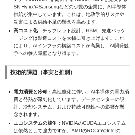
SK HynixやSamsungなどの少数の企業に、AI半導体
供給が集中しています。これは、地政学的リスクや
災害による供給不足の懸念を高めます。
高コスト化
：チップレット設計、HBM、先進パッケ
ージングは製造コストを大幅に引き上げます。これ
により、AIインフラの構築コストが高騰し、AI開発競
争への参入障壁となり得ます。
技術的課題（事実と推測）
電力消費と冷却
：高性能化に伴い、AI半導体の電力消
費と発熱が深刻化しています。データセンターの設
計、冷却システム、および持続可能性への影響が懸
念されます。
エコシステムの競争
：NVIDIAのCUDAエコシステム
は依然として強力ですが、AMDのROCmやIntelの