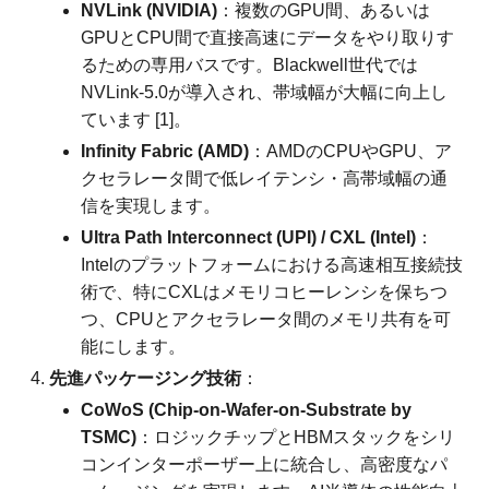
NVLink (NVIDIA)
：複数のGPU間、あるいは
GPUとCPU間で直接高速にデータをやり取りす
るための専用バスです。Blackwell世代では
NVLink-5.0が導入され、帯域幅が大幅に向上し
ています [1]。
Infinity Fabric (AMD)
：AMDのCPUやGPU、ア
クセラレータ間で低レイテンシ・高帯域幅の通
信を実現します。
Ultra Path Interconnect (UPI) / CXL (Intel)
：
Intelのプラットフォームにおける高速相互接続技
術で、特にCXLはメモリコヒーレンシを保ちつ
つ、CPUとアクセラレータ間のメモリ共有を可
能にします。
先進パッケージング技術
：
CoWoS (Chip-on-Wafer-on-Substrate by
TSMC)
：ロジックチップとHBMスタックをシリ
コンインターポーザー上に統合し、高密度なパ