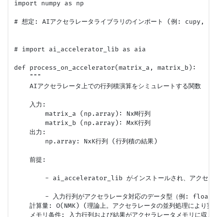
import numpy as np

# 想定: AIアクセラレータライブラリのインポート (例: cupy, torch
# import ai_accelerator_lib as aia

def process_on_accelerator(matrix_a, matrix_b):

    """

    AIアクセラレータ上での行列積演算をシミュレートする関数

    入力:

        matrix_a (np.array): NxM行列

        matrix_b (np.array): MxK行列

    出力:

        np.array: NxK行列 (行列積の結果)

    前提:

        - ai_accelerator_lib がインストールされ、ア
        - 入力行列がアクセラレータ対応のデータ型（例: float16
    計算量: O(NMK) (理論上。アクセラレータの並列処理により実
    メモリ条件: 入力行列および結果がアクセラレータメモリに収まる