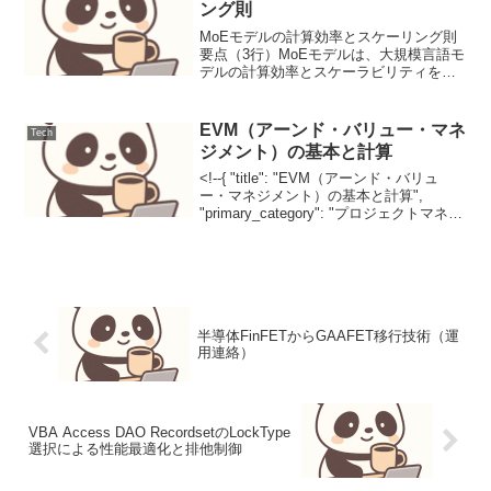
ング則
MoEモデルの計算効率とスケーリング則
要点（3行）MoEモデルは、大規模言語モ
デルの計算効率とスケーラビリティを飛
躍的に向上させ、既存の稠密モデルと同
等以上の性能を低計算コストで実現しま
す。スパースアクティベーションとゲー
EVM（アーンド・バリュー・マネ
Tech
トネットワークによ...
ジメント）の基本と計算
<!--{ "title": "EVM（アーンド・バリュ
ー・マネジメント）の基本と計算",
"primary_category": "プロジェクトマネジ
メント", "secondary_categories": ,
"tags": , "s...
半導体FinFETからGAAFET移行技術（運
用連絡）
VBA Access DAO RecordsetのLockType
選択による性能最適化と排他制御