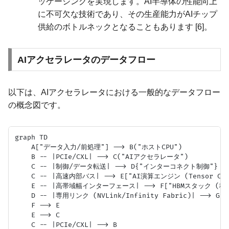
ッケージングを実現します。AI半導体の性能向上
に不可欠な技術であり、その生産能力がAIチップ
供給のボトルネックとなることもあります [6]。
AIアクセラレータのデータフロー
以下は、AIアクセラレータにおける一般的なデータフロー
の概念図です。
graph TD

    A["データ入力/前処理"] --> B("ホストCPU")

    B -- |PCIe/CXL| --> C("AIアクセラレータ")

    C -- |制御/データ転送| --> D{"インターコネクト制御"}

    C -- |高速内部バス| --> E["AI演算エンジン (Tensor Cor
    E -- |高帯域幅インターフェース| --> F["HBMスタック (積
    D -- |専用リンク (NVLink/Infinity Fabric)| --> 
    F --> E

    E --> C

    C -- |PCIe/CXL| --> B
