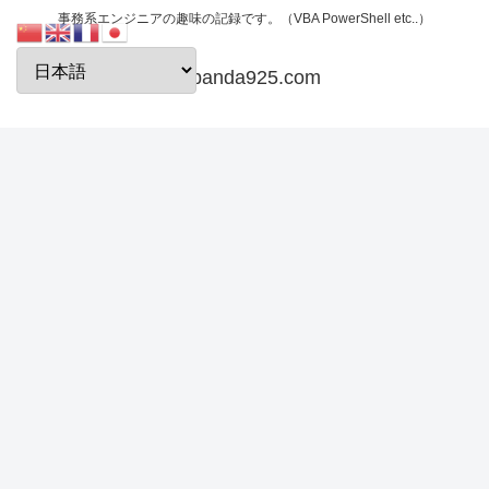
事務系エンジニアの趣味の記録です。（VBA PowerShell etc..）
papanda925.com