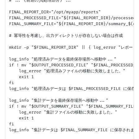
# ... (前述のjq処理部分) ...

FINAL_REPORT_DIR="/opt/myapp/reports"

FINAL_PROCESSED_FILE="${FINAL_REPORT_DIR}/processed_
FINAL_SUMMARY_FILE="${FINAL_REPORT_DIR}/summary_$(dat
# 冪等性を考慮し、出力ディレクトリが存在しない場合は作成

mkdir -p "$FINAL_REPORT_DIR" || { log_error "レ
log_info "処理済みデータを最終保存場所へ移動中..."

if ! mv "$OUTPUT_PROCESSED_FILE" "$FINAL_PROCESSED_FI
    log_error "処理済みファイルの移動に失敗しました。"

    exit 1

fi

log_info "処理済みデータは $FINAL_PROCESSED_FILE に保存
log_info "集計データを最終保存場所へ移動中..."

if ! mv "$OUTPUT_SUMMARY_FILE" "$FINAL_SUMMARY_FILE";
    log_error "集計ファイルの移動に失敗しました。"

    exit 1

fi

log_info "集計データは $FINAL_SUMMARY_FILE に保存されまし