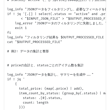
log_info "JSONデータをフィルタリングし、必要なフィールドを抽出中
if ! jq '[.[] | select(.status == "active" and .pric
       < "$INPUT_JSON_FILE" > "$OUTPUT_PROCESSED_FILE
    log_error "JSONデータのフィルタリングに失敗しました。"

    exit 1

fi

log_info "フィルタリング結果を $OUTPUT_PROCESSED_FILE 
cat "$OUTPUT_PROCESSED_FILE"

# 例2: データの集計と整形

# priceの合計と、statusごとのアイテム数を集計

log_info "JSONデータを集計し、サマリーを生成中..."

if ! jq '

    {

      total_price: (map(.price) | add),

      item_count_by_status: (group_by(.status) | map(
        status: .[0].status,

        count: length

      }))
