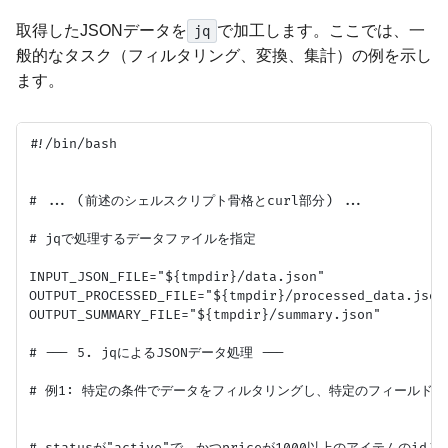
取得したJSONデータを
で加工します。ここでは、一
jq
般的なタスク（フィルタリング、変換、集計）の例を示し
ます。
#!/bin/bash

# ... (前述のシェルスクリプト骨格とcurl部分) ...

# jqで処理するデータファイルを指定

INPUT_JSON_FILE="${tmpdir}/data.json"

OUTPUT_PROCESSED_FILE="${tmpdir}/processed_data.json"
OUTPUT_SUMMARY_FILE="${tmpdir}/summary.json"

# --- 5. jqによるJSONデータ処理 ---

# 例1: 特定の条件でデータをフィルタリングし、特定のフィールドだ
# statusが"active"で、かつpriceが1000以上のアイテムのidとn