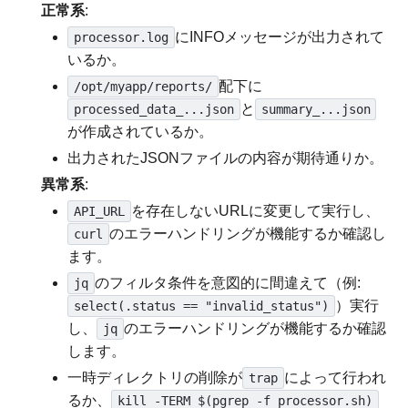
正常系
:
にINFOメッセージが出力されて
processor.log
いるか。
配下に
/opt/myapp/reports/
と
processed_data_...json
summary_...json
が作成されているか。
出力されたJSONファイルの内容が期待通りか。
異常系
:
を存在しないURLに変更して実行し、
API_URL
のエラーハンドリングが機能するか確認し
curl
ます。
のフィルタ条件を意図的に間違えて（例:
jq
）実行
select(.status == "invalid_status")
し、
のエラーハンドリングが機能するか確認
jq
します。
一時ディレクトリの削除が
によって行われ
trap
るか、
kill -TERM $(pgrep -f processor.sh)