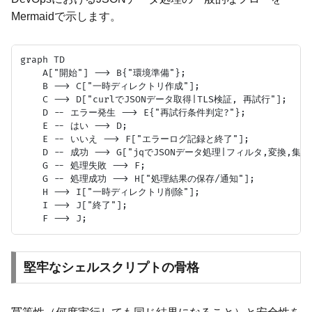
Mermaidで示します。
graph TD

    A["開始"] --> B{"環境準備"};

    B --> C["一時ディレクトリ作成"];

    C --> D["curlでJSONデータ取得|TLS検証, 再試行"];

    D -- エラー発生 --> E{"再試行条件判定?"};

    E -- はい --> D;

    E -- いいえ --> F["エラーログ記録と終了"];

    D -- 成功 --> G["jqでJSONデータ処理|フィルタ,変換,集計"
    G -- 処理失敗 --> F;

    G -- 処理成功 --> H["処理結果の保存/通知"];

    H --> I["一時ディレクトリ削除"];

    I --> J["終了"];

堅牢なシェルスクリプトの骨格