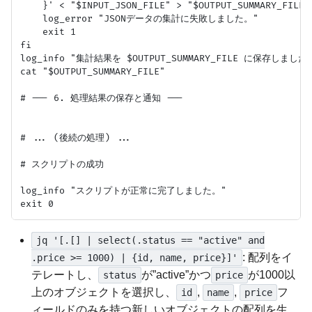
    }' < "$INPUT_JSON_FILE" > "$OUTPUT_SUMMARY_FILE";
    log_error "JSONデータの集計に失敗しました。"

    exit 1

fi

log_info "集計結果を $OUTPUT_SUMMARY_FILE に保存しました。
cat "$OUTPUT_SUMMARY_FILE"

# --- 6. 処理結果の保存と通知 ---

# ... (後続の処理) ...

# スクリプトの成功

log_info "スクリプトが正常に完了しました。"

jq '[.[] | select(.status == "active" and
: 配列をイ
.price >= 1000) | {id, name, price}]'
テレートし、
が”active”かつ
が1000以
status
price
上のオブジェクトを選択し、
,
,
フ
id
name
price
ィールドのみを持つ新しいオブジェクトの配列を生