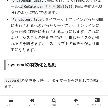
: 毎日実行。より詳細なスケジュ
OnCalendar=daily
ールは
(毎日午前3時30
OnCalendar=*-*-* 03:30:00
分) のように指定できます。
: タイマーがオフラインだった期間
Persistent=true
に実行されるべきだったサービスが、オンラインに
なった際に即座に実行されるようにします。これに
より、システムの停止中に実行し損ねたタスクが漏
れるのを防ぎますが、スクリプトの冪等性がより重
要になります。
systemdの有効化と起動
の変更を反映し、タイマーを有効化して起動し
systemd
ます。
# systemdの設定ファイルをリロード

メニュー
ホーム
検索
トップ
サイドバー