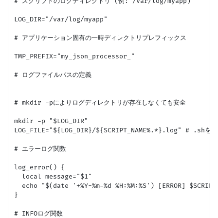
# スクリプトのログディレクトリ (例: /var/log/myapp)

LOG_DIR="/var/log/myapp"

# アプリケーション固有の一時ディレクトリプレフィックス

TMP_PREFIX="my_json_processor_"

# ログファイルパスの定義

# mkdir -pによりログディレクトリが存在しなくても安全

mkdir -p "$LOG_DIR"

LOG_FILE="${LOG_DIR}/${SCRIPT_NAME%.*}.log" # .s
# エラーログ関数

log_error() {

  local message="$1"

  echo "$(date '+%Y-%m-%d %H:%M:%S') [ERROR] $SCRIPT
}

# INFOログ関数
