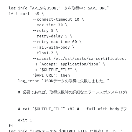
log_info "APIからJSONデータを取得中: $API_URL"

if ! curl -sS \

          --connect-timeout 10 \

          --max-time 30 \

          --retry 5 \

          --retry-delay 5 \

          --retry-max-time 60 \

          --fail-with-body \

          --tlsv1.2 \

          --cacert /etc/ssl/certs/ca-certificates.crt
          -H "Accept: application/json" \

          -o "$OUTPUT_FILE" \

          "$API_URL"; then

    log_error "JSONデータの取得に失敗しました。"

    # 必要であれば、取得失敗時の詳細なエラーレスポンスをログに出
    # cat "$OUTPUT_FILE" >&2 # --fail-with-bo
    exit 1

fi

log_info "JSONデータを $OUTPUT_FILE に保存しました。"
