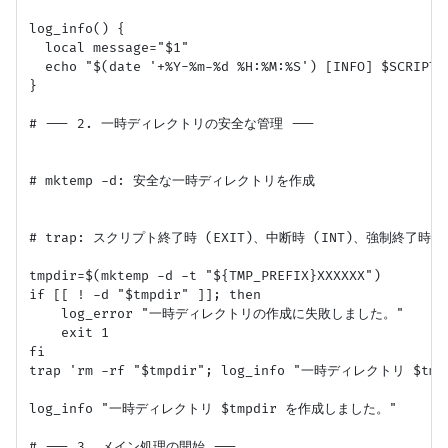
log_info() {

  local message="$1"

  echo "$(date '+%Y-%m-%d %H:%M:%S') [INFO] $SCRIPT_
}

# --- 2. 一時ディレクトリの安全な管理 ---

# mktemp -d: 安全な一時ディレクトリを作成

# trap: スクリプト終了時 (EXIT)、中断時 (INT)、強制終了時 
tmpdir=$(mktemp -d -t "${TMP_PREFIX}XXXXXX")

if [[ ! -d "$tmpdir" ]]; then

    log_error "一時ディレクトリの作成に失敗しました。"

    exit 1

fi

trap 'rm -rf "$tmpdir"; log_info "一時ディレクトリ $tm
log_info "一時ディレクトリ $tmpdir を作成しました。"

# --- 3. メイン処理の開始 ---
