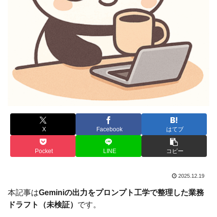
X
Facebook
はてブ
Pocket
LINE
コピー
2025.12.19
本記事は
Geminiの出力をプロンプト工学で整理した業務
ドラフト（未検証）
です。