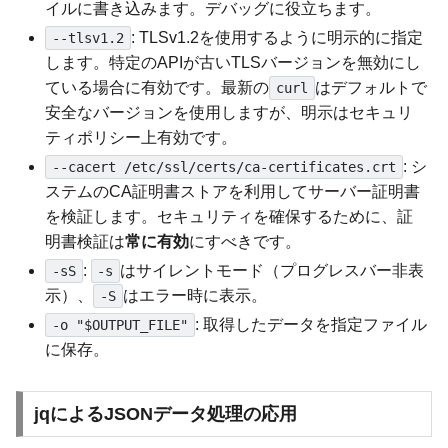
イルに書き込みます。デバッグに役立ちます。
: TLSv1.2を使用するように明示的に指定
--tlsv1.2
します。特定のAPIが古いTLSバージョンを無効にし
ている場合に有効です。最新の
はデフォルトで
curl
安全なバージョンを使用しますが、明示はセキュリ
ティポリシー上有効です。
: シ
--cacert /etc/ssl/certs/ca-certificates.crt
ステムのCA証明書ストアを利用してサーバー証明書
を検証します。セキュリティを確保するために、証
明書検証は
常に有効
にすべきです。
:
はサイレントモード（プログレスバー非表
-sS
-s
示）、
はエラー時に表示。
-S
: 取得したデータを指定ファイル
-o "$OUTPUT_FILE"
に保存。
jqによるJSONデータ処理の応用