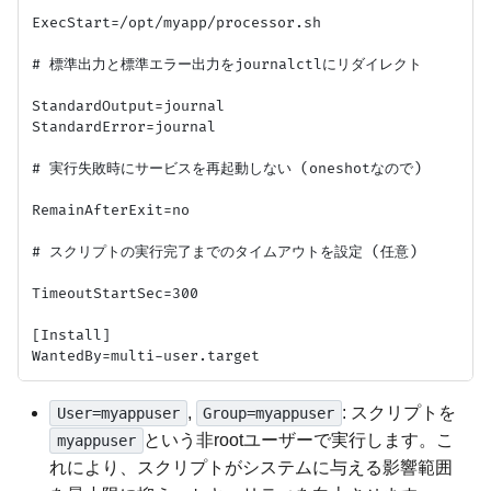
ExecStart=/opt/myapp/processor.sh

# 標準出力と標準エラー出力をjournalctlにリダイレクト

StandardOutput=journal

StandardError=journal

# 実行失敗時にサービスを再起動しない (oneshotなので)

RemainAfterExit=no

# スクリプトの実行完了までのタイムアウトを設定 (任意)

TimeoutStartSec=300

[Install]

,
: スクリプトを
User=myappuser
Group=myappuser
という非rootユーザーで実行します。こ
myappuser
れにより、スクリプトがシステムに与える影響範囲