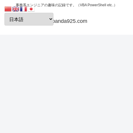
事務系エンジニアの趣味の記録です。（VBA PowerShell etc..）
papanda925.com