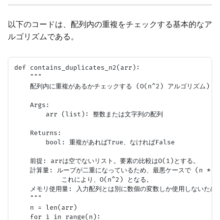
以下のコードは、配列内の重複をチェックする基本的なア
ルゴリズムである。
def contains_duplicates_n2(arr):

    """

    配列内に重複があるかチェックする (O(n^2) アルゴリズム)

    Args:

        arr (list): 整数または文字列の配列

    Returns:

        bool: 重複があればTrue、なければFalse

    前提: arrは空でないリスト。要素の比較はO(1)とする。

    計算量: ループが二重になっているため、最悪ケースで (n * (n
            これにより、O(n^2) となる。

    メモリ使用量: 入力配列とは別に数個の変数しか使用しないため、O
    """

    n = len(arr)

    for i in range(n):
