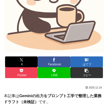
X
Facebook
はてブ
Pocket
LINE
コピー
2025.12.19
本記事は
Geminiの出力をプロンプト工学で整理した業務
ドラフト（未検証）
です。