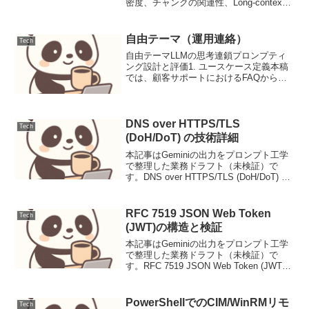
密度、チャンクの関連性、Long-context
LLMの特性）をベースに構成。Gemini
1.5 Proの1M+トークンウィンドウや、
GPT-4oの...
自由テーマ（運用連絡）
Tech
自由テーマLLMの思考連鎖プロンプティ
ング設計と評価1. ユースケース定義本稿
では、顧客サポートにおけるFAQからの
問い合わせ対応を自動化するLLMプロン
プトの設計と評価に焦点を当てます。特
に、単に回答を提示するだけでなく、な
ぜその回答に至...
DNS over HTTPS/TLS
Tech
(DoH/DoT) の技術詳細
本記事はGeminiの出力をプロンプト工学
で整理した業務ドラフト（未検証）で
す。DNS over HTTPS/TLS (DoH/DoT) の
技術詳細背景従来のDNS (Domain Name
System) は、その設計上の特性からいく
つか...
RFC 7519 JSON Web Token
Tech
(JWT)の構造と検証
本記事はGeminiの出力をプロンプト工学
で整理した業務ドラフト（未検証）で
す。RFC 7519 JSON Web Token (JWT)
の構造と検証背景Webアプリケーション
やAPIが分散化・マイクロサービス化する
につれて、ステートレスな...
PowerShellでのCIM/WinRMリモ
Tech