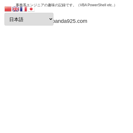
事務系エンジニアの趣味の記録です。（VBA PowerShell etc..）
papanda925.com