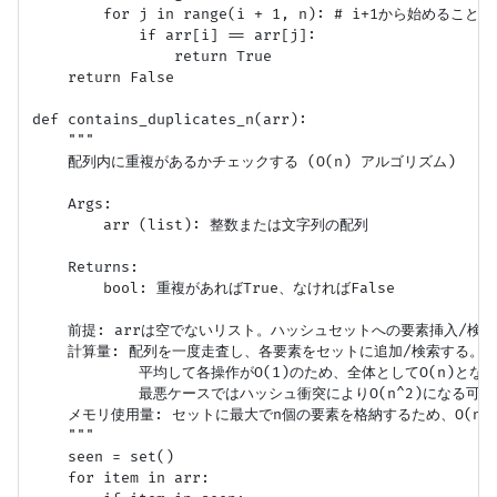
        for j in range(i + 1, n): # i+1から始
            if arr[i] == arr[j]:

                return True

    return False

def contains_duplicates_n(arr):

    """

    配列内に重複があるかチェックする (O(n) アルゴリズム)

    Args:

        arr (list): 整数または文字列の配列

    Returns:

        bool: 重複があればTrue、なければFalse

    前提: arrは空でないリスト。ハッシュセットへの要素挿入/検索は
    計算量: 配列を一度走査し、各要素をセットに追加/検索する。

            平均して各操作がO(1)のため、全体としてO(n)となる
            最悪ケースではハッシュ衝突によりO(n^2)になる可
    メモリ使用量: セットに最大でn個の要素を格納するため、O(n)
    """

    seen = set()

    for item in arr:
