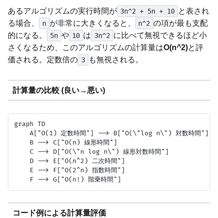
あるアルゴリズムの実行時間が
と表され
3n^2 + 5n + 10
る場合、
が非常に大きくなると、
の項が最も支配
n
n^2
的になる。
や
は
に比べて無視できるほど小
5n
10
3n^2
さくなるため、このアルゴリズムの計算量は
O(n^2)
と評
価される。定数倍の
も無視される。
3
計算量の比較 (良い→悪い)
graph TD

    A["O(1) 定数時間"] --> B["O(\"log n\") 対数時間"]

    B --> C["O(n) 線形時間"]

    C --> D["O(\"n log n\") 線形対数時間"]

    D --> E["O(n^2) 二次時間"]

    E --> F["O(2^n) 指数時間"]

コード例による計算量評価