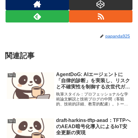
papanda925
関連記事
AgentDoG: AIエージェントに
Tech
「自律的診断」を実装し、リスク
と不確実性を制御する次世代ガー
ドレール
執筆スタイル：プロフェッショナルな学
術論文解説と技術ブログの中間（客観
的、技術的詳細、教育的配慮）。トー
ン：信頼性、知見の深さ、未来への洞
察。言語：日本語（専門用語は英語併記
または括弧書き）。構成：指定された順
draft-harkins-tftp-aead：TFTPへ
Tech
序と要素を厳守。本記事はGem...
のAEAD暗号化導入によるIoT安
全更新の実現