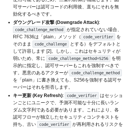
可サーバーは認可コードの利用後、直ちにそれを無
効化するべきです。
ダウングレード攻撃 (Downgrade Attack)
:
が指定されていない場合、
code_challenge_method
RFC 7636は「plain」メソッド（
を
code_verifier
そのまま
とする）をデフォルトと
code_challenge
して許容します [2]。しかし、これはセキュリティが
弱いため、常に
を明
code_challenge_method=S256
示的に指定し、認可サーバーもこれを強制すべきで
す。悪意のあるアクターが
code_challenge_method
を「plain」に書き換えても、S256を強制する認可サ
ーバーはそれを拒否します。
キー更新 (Key Refresh)
:
はセッショ
code_verifier
ンごとにユニークで、予測不可能な十分に長いラン
ダム文字列である必要があります。これにより、各
認可フローが独立したセキュリティコンテキストを
持ち、古い
が再利用されるリスクを
code_verifier