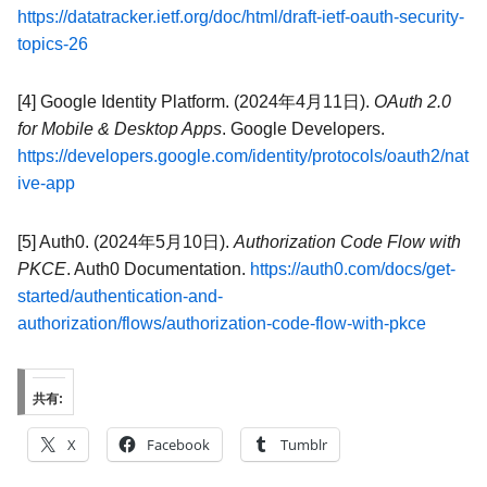
https://datatracker.ietf.org/doc/html/draft-ietf-oauth-security-
topics-26
[4] Google Identity Platform. (2024年4月11日).
OAuth 2.0
for Mobile & Desktop Apps
. Google Developers.
https://developers.google.com/identity/protocols/oauth2/nat
ive-app
[5] Auth0. (2024年5月10日).
Authorization Code Flow with
PKCE
. Auth0 Documentation.
https://auth0.com/docs/get-
started/authentication-and-
authorization/flows/authorization-code-flow-with-pkce
共有:
X
Facebook
Tumblr