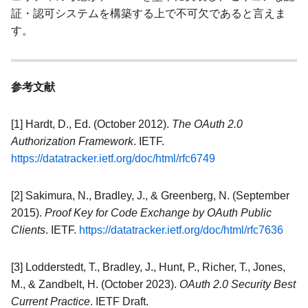
証・認可システムを構築する上で不可欠であると言えま
す。
参考文献
[1] Hardt, D., Ed. (October 2012).
The OAuth 2.0
Authorization Framework
. IETF.
https://datatracker.ietf.org/doc/html/rfc6749
[2] Sakimura, N., Bradley, J., & Greenberg, N. (September
2015).
Proof Key for Code Exchange by OAuth Public
Clients
. IETF.
https://datatracker.ietf.org/doc/html/rfc7636
[3] Lodderstedt, T., Bradley, J., Hunt, P., Richer, T., Jones,
M., & Zandbelt, H. (October 2023).
OAuth 2.0 Security Best
Current Practice
. IETF Draft.