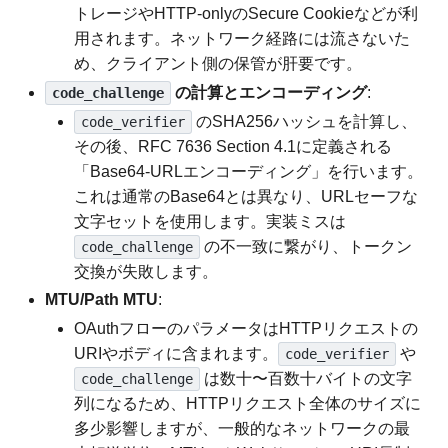
トレージやHTTP-onlyのSecure Cookieなどが利
用されます。ネットワーク経路には流さないた
め、クライアント側の保管が肝要です。
の計算とエンコーディング
:
code_challenge
のSHA256ハッシュを計算し、
code_verifier
その後、RFC 7636 Section 4.1に定義される
「Base64-URLエンコーディング」を行います。
これは通常のBase64とは異なり、URLセーフな
文字セットを使用します。実装ミスは
の不一致に繋がり、トークン
code_challenge
交換が失敗します。
MTU/Path MTU
:
OAuthフローのパラメータはHTTPリクエストの
URIやボディに含まれます。
や
code_verifier
は数十〜百数十バイトの文字
code_challenge
列になるため、HTTPリクエスト全体のサイズに
多少影響しますが、一般的なネットワークの最