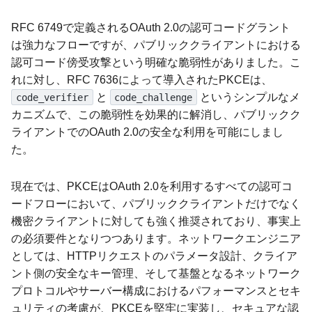
RFC 6749で定義されるOAuth 2.0の認可コードグラント
は強力なフローですが、パブリッククライアントにおける
認可コード傍受攻撃という明確な脆弱性がありました。こ
れに対し、RFC 7636によって導入されたPKCEは、
と
というシンプルなメ
code_verifier
code_challenge
カニズムで、この脆弱性を効果的に解消し、パブリックク
ライアントでのOAuth 2.0の安全な利用を可能にしまし
た。
現在では、PKCEはOAuth 2.0を利用するすべての認可コ
ードフローにおいて、パブリッククライアントだけでなく
機密クライアントに対しても強く推奨されており、事実上
の必須要件となりつつあります。ネットワークエンジニア
としては、HTTPリクエストのパラメータ設計、クライア
ント側の安全なキー管理、そして基盤となるネットワーク
プロトコルやサーバー構成におけるパフォーマンスとセキ
ュリティの考慮が、PKCEを堅牢に実装し、セキュアな認