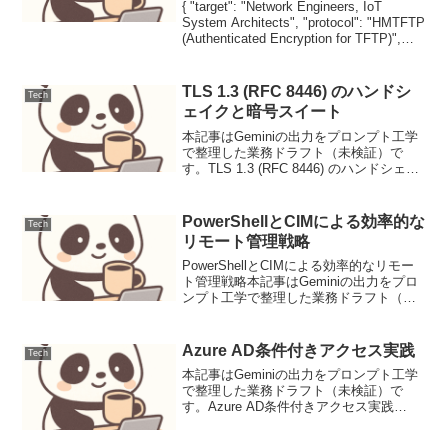
{ "target": "Network Engineers, IoT
System Architects", "protocol": "HMTFTP
(Authenticated Encryption for TFTP)",
"draft...
TLS 1.3 (RFC 8446) のハンドシ
Tech
ェイクと暗号スイート
本記事はGeminiの出力をプロンプト工学
で整理した業務ドラフト（未検証）で
す。TLS 1.3 (RFC 8446) のハンドシェイ
クと暗号スイート背景Transport Layer
Security (TLS) プロトコルは、インター
ネッ...
PowerShellとCIMによる効率的な
Tech
リモート管理戦略
PowerShellとCIMによる効率的なリモー
ト管理戦略本記事はGeminiの出力をプロ
ンプト工学で整理した業務ドラフト（未
検証）です。はじめにWindows環境の管
理において、多数のサーバーやクライア
ントを効率的に管理することは、運用
Azure AD条件付きアクセス実践
Tech
コ...
本記事はGeminiの出力をプロンプト工学
で整理した業務ドラフト（未検証）で
す。Azure AD条件付きアクセス実践
Azure AD条件付きアクセス (Conditional
Access, 以下CA) は、Microsoft Entra ...