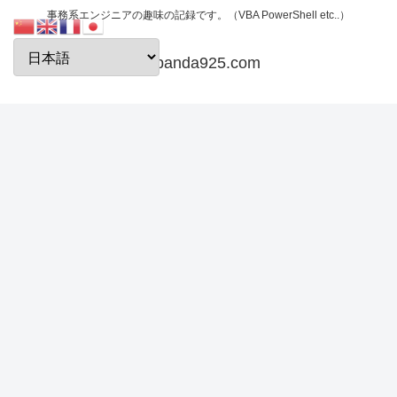
事務系エンジニアの趣味の記録です。（VBA PowerShell etc..）
papanda925.com