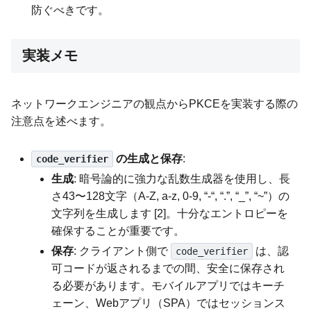
防ぐべきです。
実装メモ
ネットワークエンジニアの観点からPKCEを実装する際の
注意点を述べます。
の生成と保存
:
code_verifier
生成
: 暗号論的に強力な乱数生成器を使用し、長
さ43〜128文字（A-Z, a-z, 0-9, “-“, “.”, “_”, “~”）の
文字列を生成します [2]。十分なエントロピーを
確保することが重要です。
保存
: クライアント側で
は、認
code_verifier
可コードが返されるまでの間、安全に保存され
る必要があります。モバイルアプリではキーチ
ェーン、Webアプリ（SPA）ではセッションス