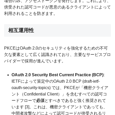
場合のみ、アクセストークンを発行します。これにより、
傍受された認可コードが悪意のあるクライアントによって
利用されることを防ぎます。
相互運用性
PKCEはOAuth 2.0のセキュリティを強化するための不可
欠な要素として広く認識されており、主要なサービスプロ
バイダーで採用が進んでいます。
OAuth 2.0 Security Best Current Practice (BCP)
:
IETFによって策定中のOAuth 2.0 BCP (draft-ietf-
oauth-security-topics) では、PKCEが「機密クライア
ント（Confidential Client）」を含むすべての認可コ
ードフローで
必須
とすべきであると強く推奨されて
います [3]。これは、機密クライアントであっても、
中間者攻撃などによって認可コードが傍受されるリ