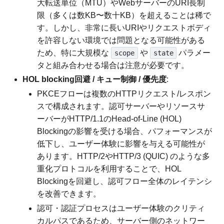
大転送単位（MTU）やWebサーバーのURI長制
限（多くは数KB〜数十KB）を超えることは稀で
す。しかし、非常に長いURIやリクエストボディ
を許容しない環境では問題となる可能性がある
ため、特に大規模な
や
パラメー
scope
state
タと組み合わせる場合は注意が必要です。
HOL blocking回避 / キュー制御 / 優先度
:
PKCEフローは複数のHTTPリクエスト/レスポン
スで構成されます。認可サーバーやリソースサ
ーバーがHTTP/1.1のHead-of-Line (HOL)
Blockingの影響を受ける場合、パフォーマンスが
低下し、ユーザー体験に影響を与える可能性が
あります。HTTP/2やHTTP/3 (QUIC) のような多
重化プロトコルを利用することで、HOL
Blockingを回避し、認可フロー全体のレイテンシ
を改善できます。
認可・認証プロセスはユーザー体験のクリティ
カルパスであるため、サーバー側のネットワー