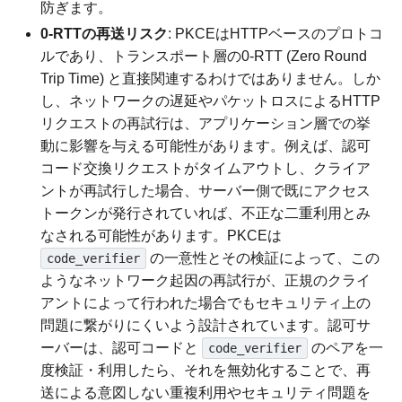
防ぎます。
0-RTTの再送リスク
: PKCEはHTTPベースのプロトコ
ルであり、トランスポート層の0-RTT (Zero Round
Trip Time) と直接関連するわけではありません。しか
し、ネットワークの遅延やパケットロスによるHTTP
リクエストの再試行は、アプリケーション層での挙
動に影響を与える可能性があります。例えば、認可
コード交換リクエストがタイムアウトし、クライア
ントが再試行した場合、サーバー側で既にアクセス
トークンが発行されていれば、不正な二重利用とみ
なされる可能性があります。PKCEは
の一意性とその検証によって、この
code_verifier
ようなネットワーク起因の再試行が、正規のクライ
アントによって行われた場合でもセキュリティ上の
問題に繋がりにくいよう設計されています。認可サ
ーバーは、認可コードと
のペアを一
code_verifier
度検証・利用したら、それを無効化することで、再
送による意図しない重複利用やセキュリティ問題を