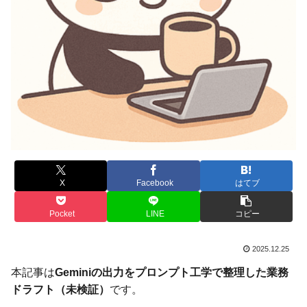
X
Facebook
はてブ
Pocket
LINE
コピー
2025.12.25
本記事は
Geminiの出力をプロンプト工学で整理した業務
ドラフト（未検証）
です。