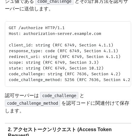
シュ値である
とその計算方法を認可サ
code_challenge
ーバーに送信します。
GET /authorize HTTP/1.1

Host: authorization-server.example.com

client_id: string (RFC 6749, Section 4.1.1)

response_type: code (RFC 6749, Section 4.1.1)

redirect_uri: string (RFC 6749, Section 4.1.1)

scope: string (RFC 6749, Section 3.3)

state: string (RFC 6749, Section 10.12)

code_challenge: string (RFC 7636, Section 4.2)

認可サーバーは
と
code_challenge
を認可コードに関連付けて保存
code_challenge_method
します。
2. アクセストークンリクエスト (Access Token
Request)