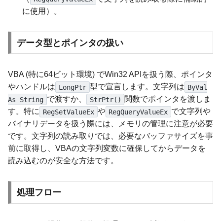
に使用）。
データ型とポインタの扱い
VBA (特に64ビット環境) でWin32 APIを扱う際、ポインタ
やハンドルは
型で宣言します。文字列は
LongPtr
ByVal
で渡すか、
関数でポインタを渡しま
As String
StrPtr()
す。特に
や
で文字列や
RegSetValueEx
RegQueryValueEx
バイナリデータを扱う際には、メモリの管理に注意が必要
です。文字列の読み取りでは、必要なバッファサイズを事
前に取得し、VBAの文字列変数に確保してからデータを
読み込むのが安全な方法です。
処理フロー