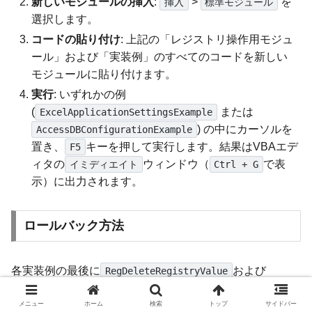
新しいモジュールの挿入
:
>
を
挿入
標準モジュール
選択します。
コードの貼り付け
: 上記の「レジストリ操作用モジュ
ール」および「実装例」のすべてのコードを新しい
モジュールに貼り付けます。
実行
: いずれかの例
(
または
ExcelApplicationSettingsExample
) の中にカーソルを
AccessDBConfigurationExample
置き、
キーを押して実行します。結果はVBAエデ
F5
ィタの
ウィンドウ（
で表
イミディエイト
Ctrl + G
示）に出力されます。
ロールバック方法
各実装例の最後に
および
RegDeleteRegistryValue
を呼び出すコードが含まれてお
RegDeleteRegistryKey
り、実行すると作成されたレジストリエントリが自動的に
メニュー
ホーム
検索
トップ
サイドバー