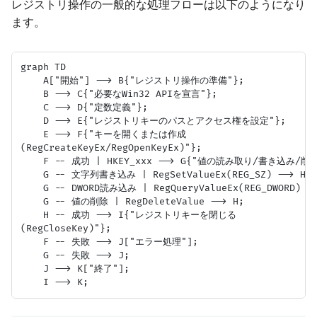
レジストリ操作の一般的な処理フローは以下のようになり
ます。
graph TD

    A["開始"] --> B{"レジストリ操作の準備"};

    B --> C{"必要なWin32 APIを宣言"};

    C --> D{"定数定義"};

    D --> E{"レジストリキーのパスとアクセス権を設定"};

    E --> F{"キーを開くまたは作成
(RegCreateKeyEx/RegOpenKeyEx)"};

    F -- 成功 | HKEY_xxx --> G{"値の読み取り/書き込み/削除"
    G -- 文字列書き込み | RegSetValueEx(REG_SZ) --> H
    G -- DWORD読み込み | RegQueryValueEx(REG_DWORD) --
    G -- 値の削除 | RegDeleteValue --> H;

    H -- 成功 --> I{"レジストリキーを閉じる
(RegCloseKey)"};

    F -- 失敗 --> J["エラー処理"];

    G -- 失敗 --> J;

    J --> K["終了"];
