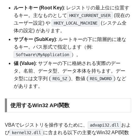
ルートキー (Root Key)
: レジストリの最上位に位置す
るキー。主なものとして
(現在の
HKEY_CURRENT_USER
ユーザー設定) や
(システム全
HKEY_LOCAL_MACHINE
体の設定) があります。
サブキー (SubKey)
: ルートキーの下に階層的に連な
るキー。パス形式で指定します（例:
）。
Software\MyApplication
値 (Value)
: サブキーの下に格納される実際のデー
タ。名前、データ型、データ本体を持ちます。デー
タ型には文字列 (
)、数値 (
) など
REG_SZ
REG_DWORD
があります。
使用するWin32 API関数
VBAでレジストリを操作するために、
およ
advapi32.dll
び
に含まれる以下の主要なWin32 API関数
kernel32.dll