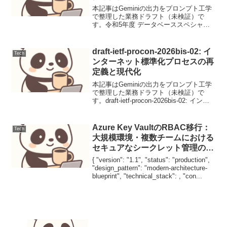
本記事はGeminiの出力をプロンプト工学
で整理した業務ドラフト（未検証）で
す。令和5年度 データベーススペシャリ
スト試験 午前Ⅱ 問1 関数従属性と候補キ
ー関係データベースにおける関数従属性
から候補キーを導出する問題であり、キ
draft-ietf-procon-2026bis-02: イ
Tech
ーの定義と属...
ンターネット標準化プロセスの再
定義と現代化
本記事はGeminiの出力をプロンプト工学
で整理した業務ドラフト（未検証）で
す。draft-ietf-procon-2026bis-02: インタ
ーネット標準化プロセスの再定義と現代
化【背景と設計目標】本ドラフトは、
1996年に規定されたR...
Azure Key VaultのRBAC移行：
Tech
大規模環境・複数チームにおける
セキュアなシークレット管理の最
適解
{ "version": "1.1", "status": "production",
"design_pattern": "modern-architecture-
blueprint", "technical_stack": , "con...