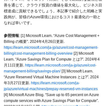
善を通じて、クラウド投資の価値を最大化し、ビジネス目
標達成に貢献できるでしょう。本記事で紹介した戦略と実
践例が、皆様のAzure環境におけるコスト最適化の一助と
なれば幸いです。
参照情報
: [1] Microsoft Learn. “Azure Cost Management +
Billing の概要”. 2024年4月26日更新.
https://learn.microsoft.com/ja-jp/azure/cost-management-
billing/cost-management-billing-overview
[2] Microsoft
Learn. “Azure Savings Plan for Compute とは?”. 2024年4
月11日更新.
https://learn.microsoft.com/ja-jp/azure/cost-
management-billing/savings-plan/
[3] Microsoft Learn.
“Azure Reserved Virtual Machine Instances とは?”. 2024
年3月27日更新.
https://learn.microsoft.com/ja-
jp/azure/virtual-machines/prepay-reserved-vm-instances
[4] Microsoft Azure Blog. “Save up to 65 percent on Azure
compute services with Azure Savings Plan for Compute”.