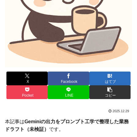
X
Facebook
はてブ
Pocket
LINE
コピー
2025.12.29
本記事は
Geminiの出力をプロンプト工学で整理した業務
ドラフト（未検証）
です。