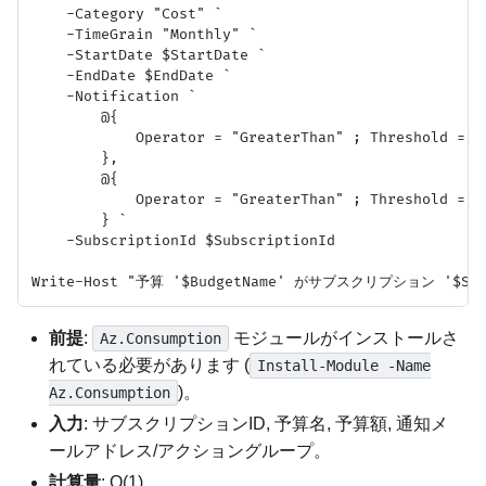
    -Category "Cost" `

    -TimeGrain "Monthly" `

    -StartDate $StartDate `

    -EndDate $EndDate `

    -Notification `

        @{

            Operator = "GreaterThan" ; Threshold = 8
        },

        @{

            Operator = "GreaterThan" ; Threshold = 1
        } `

    -SubscriptionId $SubscriptionId

前提
:
モジュールがインストールさ
Az.Consumption
れている必要があります (
Install-Module -Name
)。
Az.Consumption
入力
: サブスクリプションID, 予算名, 予算額, 通知メ
ールアドレス/アクショングループ。
計算量
: O(1)