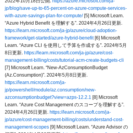
2022年10月18日公開.
https://azure.microsoft.com/ja-
jp/blog/save-up-to-65-percent-on-azure-compute-services-
with-azure-savings-plan-for-compute/
[5] Microsoft Learn.
“Azure Hybrid Benefit を理解する”. 2024年4月26日更新.
https://learn.microsoft.com/ja-jp/azure/cloud-adoption-
framework/get-started/azure-hybrid-benefit
[6] Microsoft
Learn. “Azure CLI を使用して予算を作成する”. 2024年5月
8日更新.
https://learn.microsoft.com/ja-jp/azure/cost-
management-billing/costs/tutorial-acm-create-budgets-cli
[7] Microsoft Learn. “New-AzConsumptionBudget
(Az.Consumption)”. 2024年5月8日更新.
https://learn.microsoft.com/ja-
jp/powershell/module/az.consumption/new-
azconsumptionbudget?view=azps-12.2.1
[8] Microsoft
Learn. “Azure Cost Management のスコープを理解する”.
2024年4月26日更新.
https://learn.microsoft.com/ja-
jp/azure/cost-management-billing/costs/understand-cost-
management-scopes
[9] Microsoft Learn. “Azure Advisor の