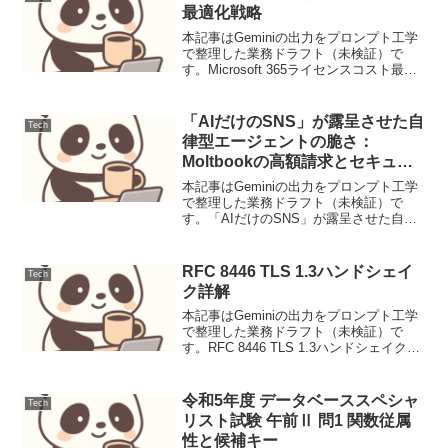
最適化戦略
本記事はGeminiの出力をプロンプト工学
で整理した業務ドラフト（未検証）で
す。Microsoft 365ライセンスコスト最適
化戦略Microsoft 365は、ビジネスの生産
性を向上させる強力なツールですが、ラ
イセンスコストは運用費用の大...
「AIだけのSNS」が露呈させた自
Tech
律型エージェントの脆さ：
Moltbookの高額請求とセキュリ
ティリスク
本記事はGeminiの出力をプロンプト工学
で整理した業務ドラフト（未検証）で
す。「AIだけのSNS」が露呈させた自律
型エージェントの脆さ：Moltbookの高額
請求とセキュリティリスクAI同士が自律
的に交流する新機軸SNS「Moltbook...
RFC 8446 TLS 1.3ハンドシェイ
Tech
ク詳解
本記事はGeminiの出力をプロンプト工学
で整理した業務ドラフト（未検証）で
す。RFC 8446 TLS 1.3ハンドシェイク詳
解背景Transport Layer Security (TLS)
は、インターネット上で安全な通信を提
供するた...
令和5年度 データベーススペシャ
Tech
リスト試験 午前Ⅱ 問1 関数従属
性と候補キー