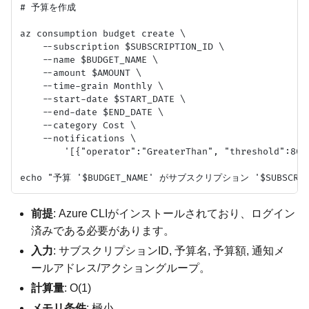
# 予算を作成

az consumption budget create \

    --subscription $SUBSCRIPTION_ID \

    --name $BUDGET_NAME \

    --amount $AMOUNT \

    --time-grain Monthly \

    --start-date $START_DATE \

    --end-date $END_DATE \

    --category Cost \

    --notifications \

        '[{"operator":"GreaterThan", "threshold":80,
前提
: Azure CLIがインストールされており、ログイン
済みである必要があります。
入力
: サブスクリプションID, 予算名, 予算額, 通知メ
ールアドレス/アクショングループ。
計算量
: O(1)
メモリ条件
: 極小