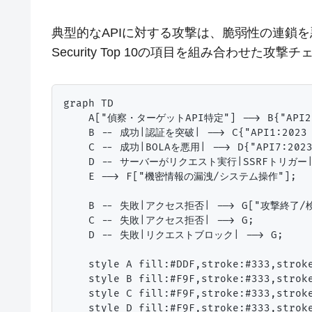
典型的なAPIに対する攻撃は、脆弱性の連鎖を悪
Security Top 10の項目を組み合わせた攻
graph TD

    A["偵察・ターゲットAPI特定"] --> B{"API
    B -- 成功|認証を突破| --> C{"API1:20
    C -- 成功|BOLAを悪用| --> D{"API7:2
    D -- サーバーがリクエスト実行|SSRFトリガー|
    E --> F["機密情報の漏洩/システム操作"];

    B -- 失敗|アクセス拒否| --> G["攻撃終了/検
    C -- 失敗|アクセス拒否| --> G;

    D -- 失敗|リクエストブロック| --> G;

    style A fill:#DDF,stroke:#333,stroke
    style B fill:#F9F,stroke:#333,stroke
    style C fill:#F9F,stroke:#333,stroke
    style D fill:#F9F,stroke:#333,stroke