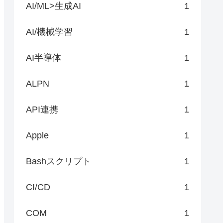
AI/ML>生成AI
1
AI/機械学習
1
AI半導体
1
ALPN
1
API連携
1
Apple
1
Bashスクリプト
1
CI/CD
1
COM
1