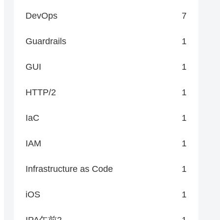
DevOps
7
Guardrails
1
GUI
1
HTTP/2
1
IaC
1
IAM
1
Infrastructure as Code
1
iOS
1
IPA午前2
1