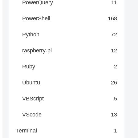
PowerQuery
11
PowerShell
168
Python
72
raspberry-pi
12
Ruby
2
Ubuntu
26
VBScript
5
VScode
13
Terminal
1