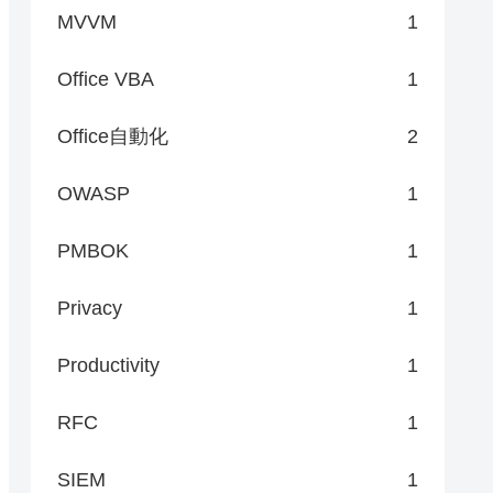
MVVM
1
Office VBA
1
Office自動化
2
OWASP
1
PMBOK
1
Privacy
1
Productivity
1
RFC
1
SIEM
1