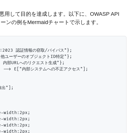
用して目的を達成します。以下に、OWASP API
撃チェーンの例をMermaidチャートで示します。
2:2023 認証情報の窃取/バイパス"};

23 他ユーザーのオブジェクトID特定"};

023 内部URLへのリクエスト生成"};

 --> E["内部システムへの不正アクセス"];

出"];

-width:2px;

-width:2px;

-width:2px;

-width:2px;
