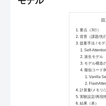
モデル
目
要点（3行）
背景（課題/先
提案手法 / モ
Self-Atten
派生モデル
モデル構造のM
擬似コード
Vanilla Se
FlashAt
計算量/メモリ
実験設定/再現
結果（表）