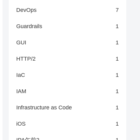
DevOps
7
Guardrails
1
GUI
1
HTTP/2
1
IaC
1
IAM
1
Infrastructure as Code
1
iOS
1
IPA午前2
1