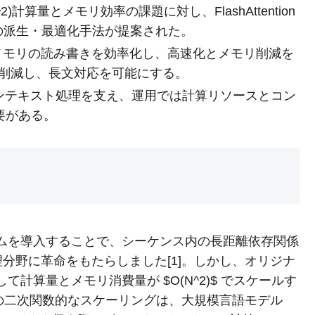
O(N^2)計算量とメモリ効率の課題に対し、FlashAttention
entionなどの派生・最適化手法が提案された。
設計でGPUメモリの読み書きを効率化し、高速化とメモリ削減を
nは計算量を削減し、長文対応を可能にする。
ンテキスト処理を支え、運用では計算リソースとコン
要がある。
）
ionメカニズムを導入することで、シーケンス内の長距離依存関係
分野に革命をもたらしました[1]。しかし、オリジナ
 に対して計算量とメモリ消費量が $O(N^2)$ でスケールす
この二次関数的なスケーリングは、大規模言語モデル