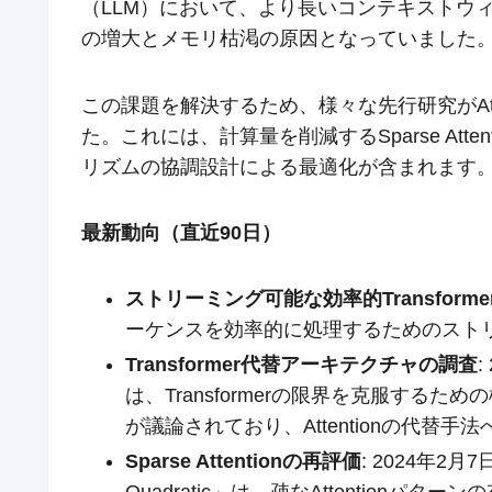
（LLM）において、より長いコンテキストウ
の増大とメモリ枯渇の原因となっていました
この課題を解決するため、様々な先行研究がAtt
た。これには、計算量を削減するSparse Attenti
リズムの協調設計による最適化が含まれます
最新動向（直近90日）
ストリーミング可能な効率的Transforme
ーケンスを効率的に処理するためのストリーミ
Transformer代替アーキテクチャの調査
は、Transformerの限界を克服するための様
が議論されており、Attentionの代替手
Sparse Attentionの再評価
: 2024年2月7