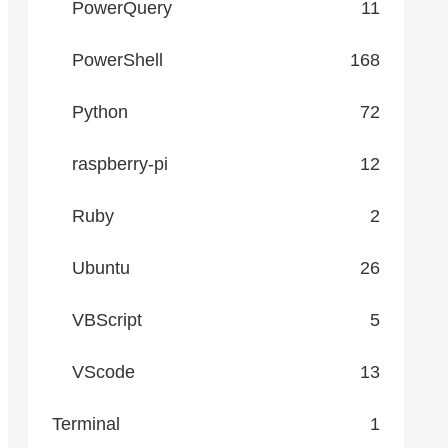
PowerQuery
11
PowerShell
168
Python
72
raspberry-pi
12
Ruby
2
Ubuntu
26
VBScript
5
VScode
13
Terminal
1