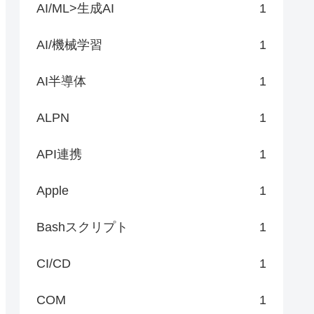
AI/ML>生成AI
1
AI/機械学習
1
AI半導体
1
ALPN
1
API連携
1
Apple
1
Bashスクリプト
1
CI/CD
1
COM
1