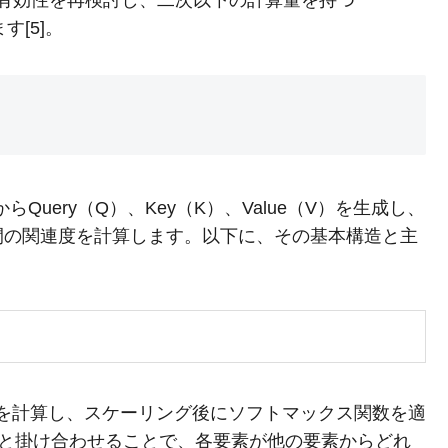
パターンの有効性を再検討し、二次以下の計算量を持つ
す[5]。
ンスからQuery（Q）、Key（K）、Value（V）を生成し、
間の関連度を計算します。以下に、その基本構造と主
とKの内積を計算し、スケーリング後にソフトマックス関数を適
みをVと掛け合わせることで、各要素が他の要素からどれ