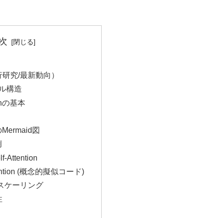
次
行研究/最新動向）
デル構造
tionの基本
ermaid図
例
lf-Attention
tention (概念的擬似コード)
/スケーリング
性