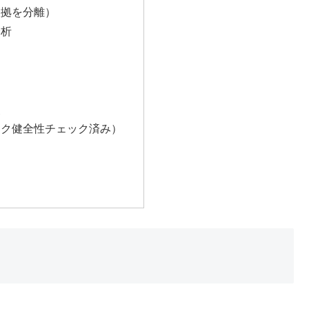
根拠を分離）
分析
釈
ンク健全性チェック済み）