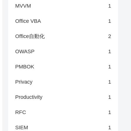
MVVM
1
Office VBA
1
Office自動化
2
OWASP
1
PMBOK
1
Privacy
1
Productivity
1
RFC
1
SIEM
1