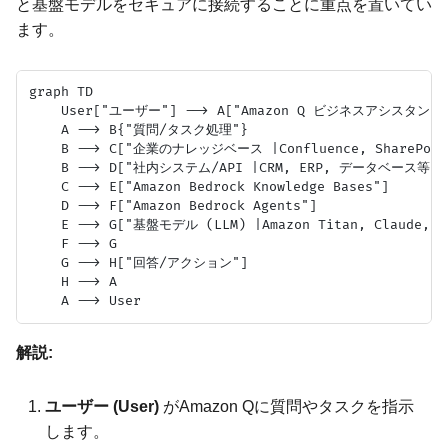
と基盤モデルをセキュアに接続することに重点を置いてい
ます。
graph TD

    User["ユーザー"] --> A["Amazon Q ビジネスアシスタント"
    A --> B{"質問/タスク処理"}

    B --> C["企業のナレッジベース |Confluence, SharePoint
    B --> D["社内システム/API |CRM, ERP, データベース等|"]
    C --> E["Amazon Bedrock Knowledge Bases"]

    D --> F["Amazon Bedrock Agents"]

    E --> G["基盤モデル (LLM) |Amazon Titan, Claude, Ll
    F --> G

    G --> H["回答/アクション"]

    H --> A

解説:
ユーザー (User)
がAmazon Qに質問やタスクを指示
します。