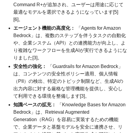
Command R+が追加され、ユーザーは用途に応じて
最適なモデルを選択できるようになっています[5]
[6]。
エージェント機能の高度化：
「Agents for Amazon
Bedrock」は、複数のステップを伴うタスクの自動化
や、企業システム（API）との連携能力が向上し、よ
り複雑なワークフローを生成AIが実行できるようにな
りました[3]。
安全性の強化：
「Guardrails for Amazon Bedrock」
は、コンテンツの安全性ポリシー適用、個人情報
（PII）の検出、特定のトピック制限など、生成AIの
出力内容に対する厳格な管理機能を提供し、安心し
て利用できる環境を整備します[3]。
知識ベースの拡充：
「Knowledge Bases for Amazon
Bedrock」は、Retrieval Augmented
Generation（RAG）を容易に実装するための機能
で、企業データと基盤モデルを安全に連携させ、リ