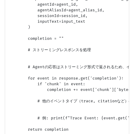
            agentId=agent_id,

            agentAliasId=agent_alias_id,

            sessionId=session_id,

            inputText=input_text

        )

        completion = ""

        # ストリーミングレスポンスを処理

        # Agentの応答はストリーミング形式で返されるため、イ
        for event in response.get('completion'):

            if 'chunk' in event:

                completion += event['chunk']['bytes']
            # 他のイベントタイプ（trace, citationなど）
            # 例: print(f"Trace Event: {event.get('tr
        return completion
