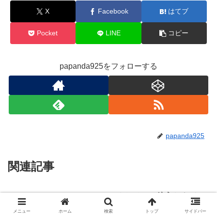
X
Facebook
はてブ
Pocket
LINE
コピー
papanda925をフォローする
papanda925
関連記事
jsPDFにおけるPDF注入および
Tech
DoS脆弱性（CVE-2026-24737
メニュー
ホーム
検索
トップ
サイドバー
等）への緊急対策