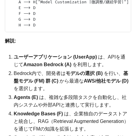
    A --> H["Model Customization |微調整/継続学習|"]

    E --> D

    F --> D

    G --> D

解説:
ユーザーアプリケーション (UserApp)
は、APIを通
じて
Amazon Bedrock (A)
を利用します。
Bedrock内で、開発者は
モデルの選択 (B)
を行い、
基
盤モデル (FM) 群 (C)
から最適な
AWS/他社モデル (D)
を選択します。
Agents (E)
は、複雑な多段階タスクを自動化し、社
内システムや外部APIと連携して実行します。
Knowledge Bases (F)
は、企業独自のデータストア
と統合し、RAG（Retrieval Augmented Generation）
を通じてFMの知識を拡張します。