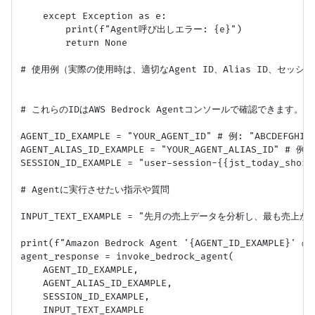
    except Exception as e:

        print(f"Agent呼び出しエラー: {e}")

        return None

# 使用例（実際の使用時は、適切なAgent ID、Alias ID、セッシ
# これらのIDはAWS Bedrock Agentコンソールで確認できます。

AGENT_ID_EXAMPLE = "YOUR_AGENT_ID" # 例: "ABCDEFGHIJ"
AGENT_ALIAS_ID_EXAMPLE = "YOUR_AGENT_ALIAS_ID" #
SESSION_ID_EXAMPLE = "user-session-{{jst_today
# Agentに実行させたい指示や質問

INPUT_TEXT_EXAMPLE = "先月の売上データを分析し、最も売
print(f"Amazon Bedrock Agent '{AGENT_ID_EXAMPLE}
agent_response = invoke_bedrock_agent(

    AGENT_ID_EXAMPLE,

    AGENT_ALIAS_ID_EXAMPLE,

    SESSION_ID_EXAMPLE,

    INPUT_TEXT_EXAMPLE
