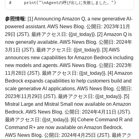
参照情報:
[1] Announcing Amazon Q, a new generative AI-
powered assistant. AWS News Blog. 公開日: 2023年11月
29日 (JST). 最終アクセス日: {{jst_today}}. [2] Amazon Q is
now generally available. AWS News Blog. 公開日: 2024年
3月1日 (JST). 最終アクセス日: {{jst_today}}. [3] AWS
announces new capabilities for Amazon Bedrock including
new models and agents. AWS News Blog. 公開日: 2023年
11月28日 (JST). 最終アクセス日: {{jst_today}}. [4] Amazon
Bedrock expands capabilities to help customers build and
scale generative AI applications. AWS News Blog. 公開日:
2023年11月29日 (JST). 最終アクセス日: {{jst_today}}. [5]
Mistral Large and Mistral Small now available on Amazon
Bedrock. AWS News Blog. 公開日: 2024年4月11日 (JST).
最終アクセス日: {{jst_today}}. [6] Cohere Command R and
Command R+ are now available on Amazon Bedrock.
AWS News Blog. 公開日: 2024年4月25日 (JST). 最終アク