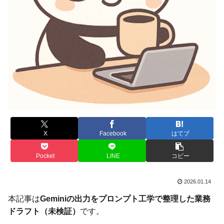
X
Facebook
はてブ
Pocket
LINE
コピー
2026.01.14
本記事は
Geminiの出力をプロンプト工学で整理した業務
ドラフト（未検証）
です。