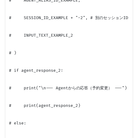
#     AGENT_ALIAS_ID_EXAMPLE,

#     SESSION_ID_EXAMPLE + "-2", # 別のセッションID

#     INPUT_TEXT_EXAMPLE_2

# )

# if agent_response_2:

#     print("\n--- Agentからの応答（予約変更） ---")

#     print(agent_response_2)

# else:
