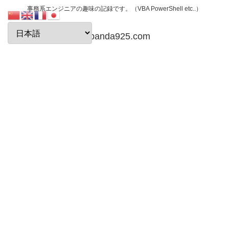
事務系エンジニアの趣味の記録です。（VBA PowerShell etc..）
papanda925.com